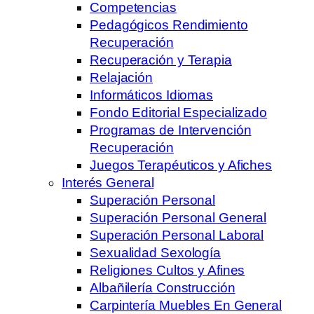
Competencias
Pedagógicos Rendimiento
Recuperación
Recuperación y Terapia
Relajación
Informáticos Idiomas
Fondo Editorial Especializado
Programas de Intervención
Recuperación
Juegos Terapéuticos y Afiches
Interés General
Superación Personal
Superación Personal General
Superación Personal Laboral
Sexualidad Sexología
Religiones Cultos y Afines
Albañilería Construcción
Carpintería Muebles En General