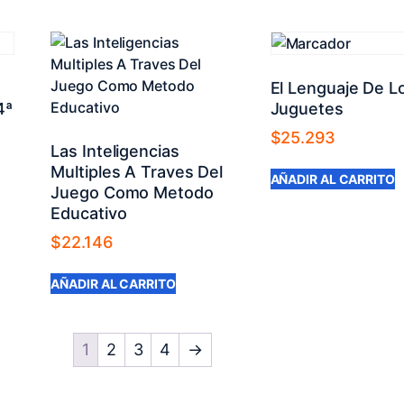
El Lenguaje De L
4ª
Juguetes
$
25.293
Las Inteligencias
Multiples A Traves Del
AÑADIR AL CARRITO
Juego Como Metodo
Educativo
$
22.146
AÑADIR AL CARRITO
1
2
3
4
→