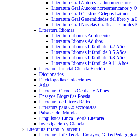
Literatura Gral Autores Latinoamericanos
Literatura Gral Autores norteamericanos y O
Literatura Gral Clasicos Griegos Latinos
Literatura Gral Generalidades del libro y la 
Literatura Gral Novelas Graficas – Comics
Literatura Idiomas
Literatura Idiomas Adolecentes
Literatura Idiomas Adultos
Literatura Idiomas Infantil de 0-2 Años
Literatura Idiomas Infantil de 3-5 Años
Literatura Idiomas Infantil de 6-8 Años
Literatura Idiomas Infantil de 9-11 Años
Literatura Policial Ciencia Ficción
Diccionarios
Enciclopedias Colecciones
Atlas
Literatura Ciencias Ocultas y Afines
Ensayos Biografías Poesía
Literatura de Interés Bélico
Literatura para Coleccionistas
Paisajes del Mundo
Lingüística Lirica Teoría Literaria
Investigación y Ciencia
Literatura Infantil Y Juvenil
Literatura Inf / Teoria, Ensayos, Guias Pedagogic