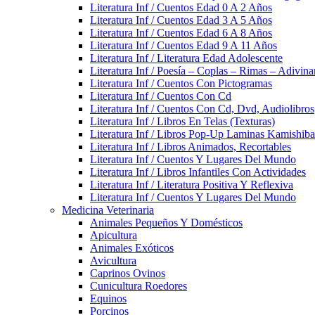
Literatura Inf / Cuentos Edad 0 A 2 Años
Literatura Inf / Cuentos Edad 3 A 5 Años
Literatura Inf / Cuentos Edad 6 A 8 Años
Literatura Inf / Cuentos Edad 9 A 11 Años
Literatura Inf / Literatura Edad Adolescente
Literatura Inf / Poesía – Coplas – Rimas – Adivin
Literatura Inf / Cuentos Con Pictogramas
Literatura Inf / Cuentos Con Cd
Literatura Inf / Cuentos Con Cd, Dvd, Audiolibros
Literatura Inf / Libros En Telas (Texturas)
Literatura Inf / Libros Pop-Up Laminas Kamishiba
Literatura Inf / Libros Animados, Recortables
Literatura Inf / Cuentos Y Lugares Del Mundo
Literatura Inf / Libros Infantiles Con Actividades
Literatura Inf / Literatura Positiva Y Reflexiva
Literatura Inf / Cuentos Y Lugares Del Mundo
Medicina Veterinaria
Animales Pequeños Y Domésticos
Apicultura
Animales Exóticos
Avicultura
Caprinos Ovinos
Cunicultura Roedores
Equinos
Porcinos