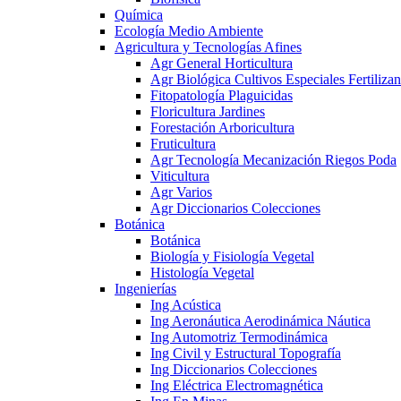
Química
Ecología Medio Ambiente
Agricultura y Tecnologías Afines
Agr General Horticultura
Agr Biológica Cultivos Especiales Fertilizan
Fitopatología Plaguicidas
Floricultura Jardines
Forestación Arboricultura
Fruticultura
Agr Tecnología Mecanización Riegos Poda
Viticultura
Agr Varios
Agr Diccionarios Colecciones
Botánica
Botánica
Biología y Fisiología Vegetal
Histología Vegetal
Ingenierías
Ing Acústica
Ing Aeronáutica Aerodinámica Náutica
Ing Automotriz Termodinámica
Ing Civil y Estructural Topografía
Ing Diccionarios Colecciones
Ing Eléctrica Electromagnética