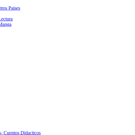
tros Paises
Lectura
 Manga
as, Cuentos Didacticos