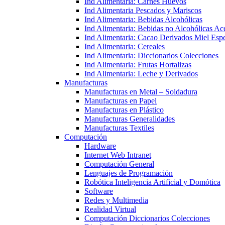
Ind Alimentaria: Carnes Huevos
Ind Alimentaria Pescados y Mariscos
Ind Alimentaria: Bebidas Alcohólicas
Ind Alimentaria: Bebidas no Alcohólicas Ace
Ind Alimentaria: Cacao Derivados Miel Espe
Ind Alimentaria: Cereales
Ind Alimentaria: Diccionarios Colecciones
Ind Alimentaria: Frutas Hortalizas
Ind Alimentaria: Leche y Derivados
Manufacturas
Manufacturas en Metal – Soldadura
Manufacturas en Papel
Manufacturas en Plástico
Manufacturas Generalidades
Manufacturas Textiles
Computación
Hardware
Internet Web Intranet
Computación General
Lenguajes de Programación
Robótica Inteligencia Artificial y Domótica
Software
Redes y Multimedia
Realidad Virtual
Computación Diccionarios Colecciones