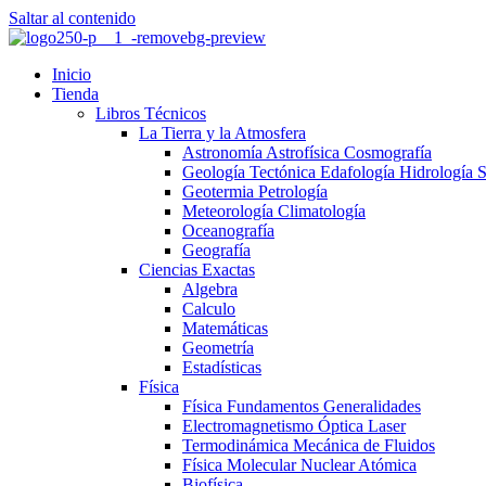
Saltar al contenido
Inicio
Tienda
Libros Técnicos
La Tierra y la Atmosfera
Astronomía Astrofísica Cosmografía
Geología Tectónica Edafología Hidrología 
Geotermia Petrología
Meteorología Climatología
Oceanografía
Geografía
Ciencias Exactas
Algebra
Calculo
Matemáticas
Geometría
Estadísticas
Física
Física Fundamentos Generalidades
Electromagnetismo Óptica Laser
Termodinámica Mecánica de Fluidos
Física Molecular Nuclear Atómica
Biofísica