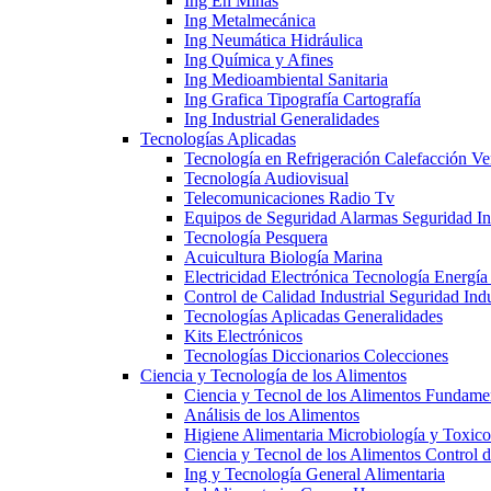
Ing En Minas
Ing Metalmecánica
Ing Neumática Hidráulica
Ing Química y Afines
Ing Medioambiental Sanitaria
Ing Grafica Tipografía Cartografía
Ing Industrial Generalidades
Tecnologías Aplicadas
Tecnología en Refrigeración Calefacción Ve
Tecnología Audiovisual
Telecomunicaciones Radio Tv
Equipos de Seguridad Alarmas Seguridad Ind
Tecnología Pesquera
Acuicultura Biología Marina
Electricidad Electrónica Tecnología Energía
Control de Calidad Industrial Seguridad Indu
Tecnologías Aplicadas Generalidades
Kits Electrónicos
Tecnologías Diccionarios Colecciones
Ciencia y Tecnología de los Alimentos
Ciencia y Tecnol de los Alimentos Fundame
Análisis de los Alimentos
Higiene Alimentaria Microbiología y Toxico
Ciencia y Tecnol de los Alimentos Control 
Ing y Tecnología General Alimentaria