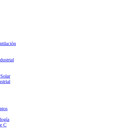
ntilación
ustrial
 Solar
strial
ntos
logía
de C