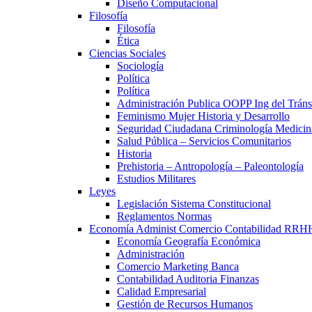
Diseño Computacional
Filosofía
Filosofía
Ética
Ciencias Sociales
Sociología
Política
Política
Administración Publica OOPP Ing del Trán
Feminismo Mujer Historia y Desarrollo
Seguridad Ciudadana Criminología Medicin
Salud Pública – Servicios Comunitarios
Historia
Prehistoria – Antropología – Paleontología
Estudios Militares
Leyes
Legislación Sistema Constitucional
Reglamentos Normas
Economía Administ Comercio Contabilidad RRH
Economía Geografía Económica
Administración
Comercio Marketing Banca
Contabilidad Auditoria Finanzas
Calidad Empresarial
Gestión de Recursos Humanos