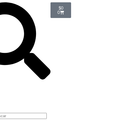
$
0
0