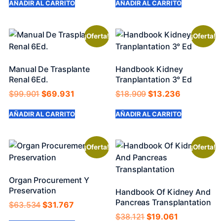
AÑADIR AL CARRITO
AÑADIR AL CARRITO
¡Oferta!
¡Oferta!
Manual De Trasplante
Handbook Kidney
Renal 6Ed.
Tranplantation 3° Ed
$
99.901
$
69.931
$
18.909
$
13.236
AÑADIR AL CARRITO
AÑADIR AL CARRITO
¡Oferta!
¡Oferta!
Organ Procurement Y
Preservation
Handbook Of Kidney And
Pancreas Transplantation
$
63.534
$
31.767
$
38.121
$
19.061