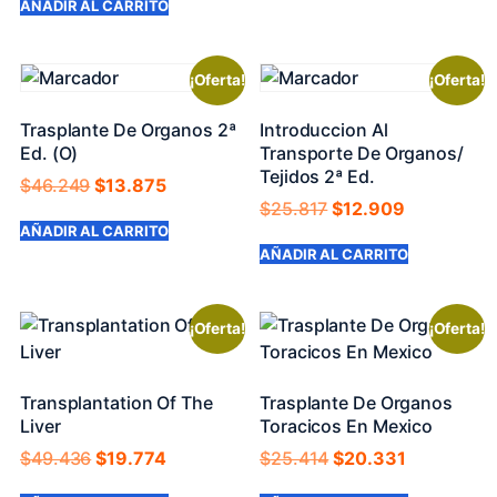
AÑADIR AL CARRITO
¡Oferta!
¡Oferta!
Trasplante De Organos 2ª
Introduccion Al
Ed. (O)
Transporte De Organos/
Tejidos 2ª Ed.
$
46.249
$
13.875
$
25.817
$
12.909
AÑADIR AL CARRITO
AÑADIR AL CARRITO
¡Oferta!
¡Oferta!
Transplantation Of The
Trasplante De Organos
Liver
Toracicos En Mexico
$
49.436
$
19.774
$
25.414
$
20.331