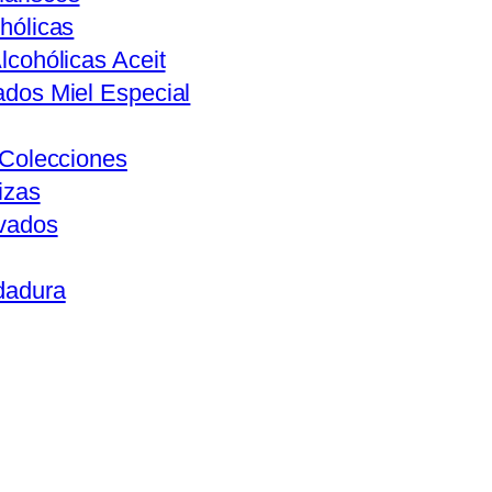
hólicas
lcohólicas Aceit
ados Miel Especial
s Colecciones
izas
ivados
dadura