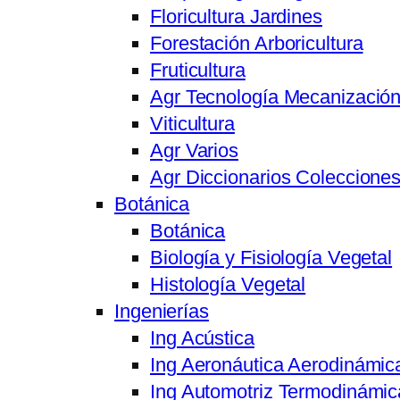
Floricultura Jardines
Forestación Arboricultura
Fruticultura
Agr Tecnología Mecanizació
Viticultura
Agr Varios
Agr Diccionarios Coleccione
Botánica
Botánica
Biología y Fisiología Vegetal
Histología Vegetal
Ingenierías
Ing Acústica
Ing Aeronáutica Aerodinámic
Ing Automotriz Termodinámic