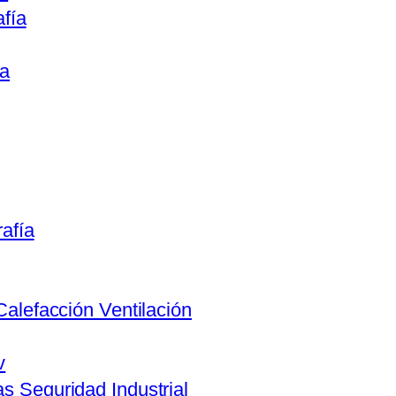
afía
ca
rafía
Calefacción Ventilación
v
s Seguridad Industrial