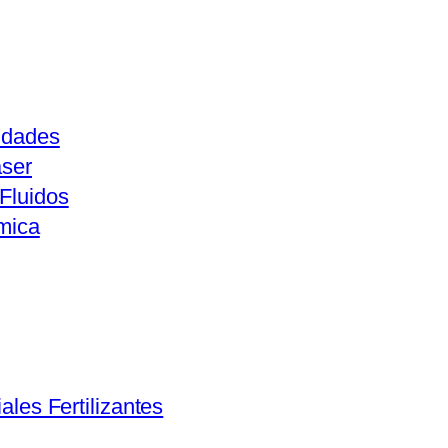
idades
aser
Fluidos
mica
ales Fertilizantes