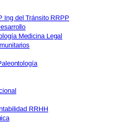
 Ing del Tránsito RRPP
esarrollo
logía Medicina Legal
munitarios
Paleontología
cional
ntabilidad RRHH
ica