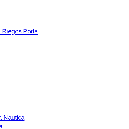
n Riegos Poda
s
a Náutica
a