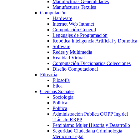
Manufacturas Generalidades
Manufacturas Textiles
Computación
Hardware
Internet Web Intranet
Computación General
Lenguajes de Programación
Robótica Inteligencia Artificial y Domótica
Software
Redes y Multimedia
Realidad Virtual
Computación Diccionarios Colecciones
Diseño Computacional
Filosofía
Filosofía
Ética
Ciencias Sociales
Sociología
Política
Política
Administración Publica OOPP Ing del
Tránsito RRPP
Feminismo Mujer Historia y Desarrollo
Seguridad Ciudadana Criminología
Medicina Legal