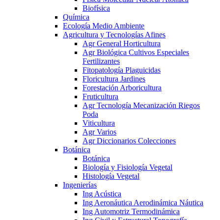
Biofísica
Química
Ecología Medio Ambiente
Agricultura y Tecnologías Afines
Agr General Horticultura
Agr Biológica Cultivos Especiales
Fertilizantes
Fitopatología Plaguicidas
Floricultura Jardines
Forestación Arboricultura
Fruticultura
Agr Tecnología Mecanización Riegos
Poda
Viticultura
Agr Varios
Agr Diccionarios Colecciones
Botánica
Botánica
Biología y Fisiología Vegetal
Histología Vegetal
Ingenierías
Ing Acústica
Ing Aeronáutica Aerodinámica Náutica
Ing Automotriz Termodinámica