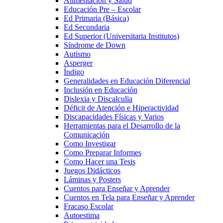
Alimentacion y Salud
Educación Pre – Escolar
Ed Primaria (Básica)
Ed Secundaria
Ed Superior (Universitaria Institutos)
Síndrome de Down
Autismo
Asperger
Índigo
Generalidades en Educación Diferencial
Inclusión en Educación
Dislexia y Discalculia
Déficit de Atención e Hiperactividad
Discapacidades Físicas y Varios
Herramientas para el Desarrollo de la
Comunicación
Como Investigar
Como Preparar Informes
Como Hacer una Tesis
Juegos Didácticos
Láminas y Posters
Cuentos para Enseñar y Aprender
Cuentos en Tela para Enseñar y Aprender
Fracaso Escolar
Autoestima