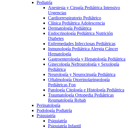
Pediatría
Anestesia y Cirugía Pediátrica Intensivo
Urgencias
Cardiorrespiratorio Pediátrico
Clínica Pediátrica Adolescencia
Dermatología Pediátrica
Endocrinología Pediátrica Nutrición
Diabetes
Enfermedades Infecciosas Pediátricas
Inmunología Pediátrica Alergia Cáncer
Hematología
Gastroenterología y Hepatología Pediátrica
Ginecología Nefrourología y Sexología
Pediátrica
Neurología y Neurocirugía Pediátrica
Oftalmología Otorrinolaringología
Pediátricas Fon
Patología Citología e Histología Pediátrica
Traumatología Ortopedia Pediátricas
Reumatología Rehab
Perinatología
Podología Podiatría
Psiquiatría
Psiquiatría
Psiquiatría Infantil