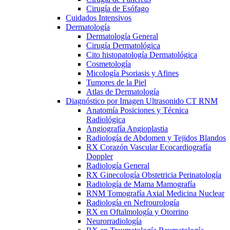
Cirugía de Esófago
Cuidados Intensivos
Dermatología
Dermatología General
Cirugía Dermatológica
Cito histopatología Dermatológica
Cosmetología
Micología Psoriasis y Afines
Tumores de la Piel
Atlas de Dermatología
Diagnóstico por Imagen Ultrasonido CT RNM
Anatomía Posiciones y Técnica
Radiológica
Angiografía Angioplastia
Radiología de Abdomen y Tejidos Blandos
RX Corazón Vascular Ecocardiografía
Doppler
Radiología General
RX Ginecología Obstetricia Perinatología
Radiología de Mama Mamografía
RNM Tomografía Axial Medicina Nuclear
Radiología en Nefrourología
RX en Oftalmología y Otorrino
Neurorradiología