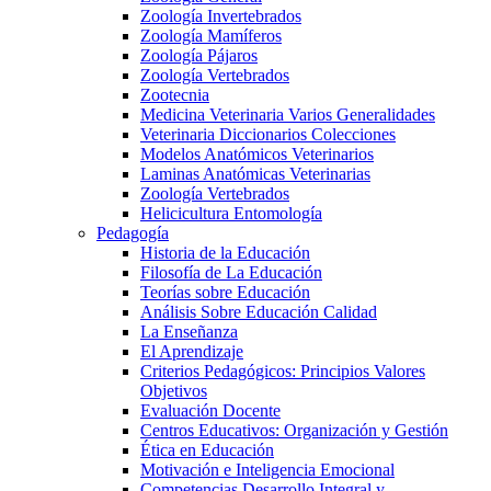
Zoología Invertebrados
Zoología Mamíferos
Zoología Pájaros
Zoología Vertebrados
Zootecnia
Medicina Veterinaria Varios Generalidades
Veterinaria Diccionarios Colecciones
Modelos Anatómicos Veterinarios
Laminas Anatómicas Veterinarias
Zoología Vertebrados
Helicicultura Entomología
Pedagogía
Historia de la Educación
Filosofía de La Educación
Teorías sobre Educación
Análisis Sobre Educación Calidad
La Enseñanza
El Aprendizaje
Criterios Pedagógicos: Principios Valores
Objetivos
Evaluación Docente
Centros Educativos: Organización y Gestión
Ética en Educación
Motivación e Inteligencia Emocional
Competencias Desarrollo Integral y