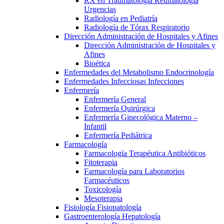
RX en Traumatología Reumatología
Urgencias
Radiología en Pediatría
Radiología de Tórax Respiratorio
Dirección Administración de Hospitales y Afines
Dirección Administración de Hospitales y
Afines
Bioética
Enfermedades del Metabolismo Endocrinología
Enfermedades Infecciosas Infecciones
Enfermería
Enfermería General
Enfermería Quirúrgica
Enfermería Ginecológica Materno –
Infantil
Enfermería Pediátrica
Farmacología
Farmacología Terapéutica Antibióticos
Fitoterapia
Farmacología para Laboratorios
Farmacéuticos
Toxicología
Mesoterapia
Fisiología Fisiopatología
Gastroenterología Hepatología