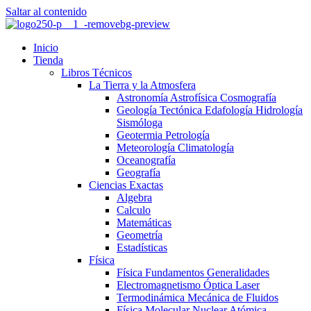
Saltar al contenido
Inicio
Tienda
Libros Técnicos
La Tierra y la Atmosfera
Astronomía Astrofísica Cosmografía
Geología Tectónica Edafología Hidrología
Sismóloga
Geotermia Petrología
Meteorología Climatología
Oceanografía
Geografía
Ciencias Exactas
Algebra
Calculo
Matemáticas
Geometría
Estadísticas
Física
Física Fundamentos Generalidades
Electromagnetismo Óptica Laser
Termodinámica Mecánica de Fluidos
Física Molecular Nuclear Atómica