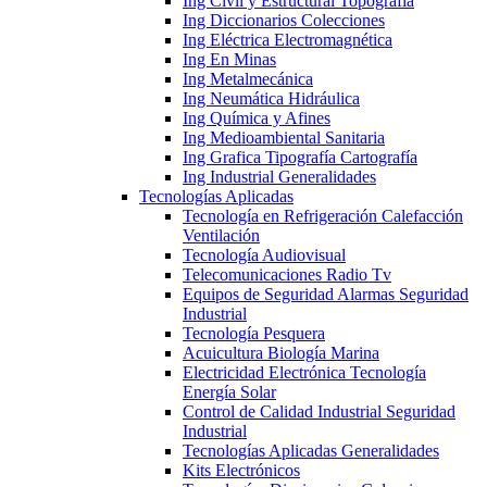
Ing Civil y Estructural Topografía
Ing Diccionarios Colecciones
Ing Eléctrica Electromagnética
Ing En Minas
Ing Metalmecánica
Ing Neumática Hidráulica
Ing Química y Afines
Ing Medioambiental Sanitaria
Ing Grafica Tipografía Cartografía
Ing Industrial Generalidades
Tecnologías Aplicadas
Tecnología en Refrigeración Calefacción
Ventilación
Tecnología Audiovisual
Telecomunicaciones Radio Tv
Equipos de Seguridad Alarmas Seguridad
Industrial
Tecnología Pesquera
Acuicultura Biología Marina
Electricidad Electrónica Tecnología
Energía Solar
Control de Calidad Industrial Seguridad
Industrial
Tecnologías Aplicadas Generalidades
Kits Electrónicos