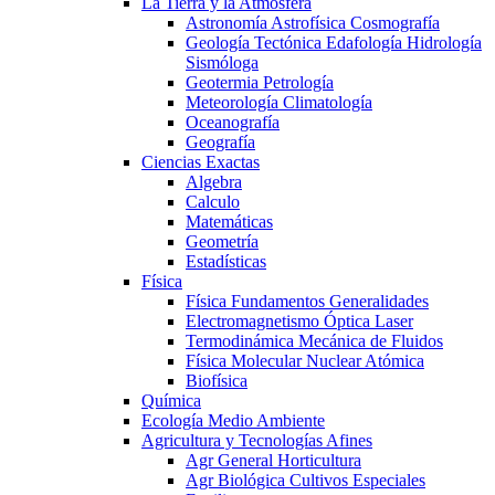
La Tierra y la Atmosfera
Astronomía Astrofísica Cosmografía
Geología Tectónica Edafología Hidrología
Sismóloga
Geotermia Petrología
Meteorología Climatología
Oceanografía
Geografía
Ciencias Exactas
Algebra
Calculo
Matemáticas
Geometría
Estadísticas
Física
Física Fundamentos Generalidades
Electromagnetismo Óptica Laser
Termodinámica Mecánica de Fluidos
Física Molecular Nuclear Atómica
Biofísica
Química
Ecología Medio Ambiente
Agricultura y Tecnologías Afines
Agr General Horticultura
Agr Biológica Cultivos Especiales