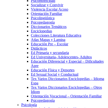
Psicomotricidad
Socializar y Convivir
Violencia Escolar Acoso
Orientación Familiar
Psicolingüística
Psicopedagogía
Diccionarios Temáticos
Enciclopedias
Colecciones Literatura Educativa
Atlas Mapas y Lamina
Educación Pre – Escolar
Didácticos
Ed Primaria y secundaria
Ed Universitaria- Adolescentes- Adultos
Educación Diferencial y Especial – Dificultades
Apre
Educación Física y Deportes
Ed Sexual Social y Conductual
Tex Varios Diccionarios Enciclopedias – Idioma
Espa
Tex Varios Diccionarios Enciclopedias – Otros
Idiom
Orientación Vocacional – Orientación Familiar
Psicopedagogía
Psicología