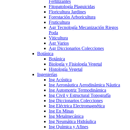
Fertilizantes
Fitopatología Plaguicidas
Floricultura Jardines
Forestación Arboricultura
Fruticultura
Agr Tecnología Mecanización Riegos
Poda
Viticultura
Agr Varios
Agr Diccionarios Colecciones
Botánica
Botánica
Biología y Fisiología Vegetal
Histología Vegetal
Ingenierías
Ing Acústica
Ing Aeronáutica Aerodinámica Náutica
Ing Automotriz Termodinámica
Ing Civil y Estructural Topografía
Ing Diccionarios Colecciones
Ing Eléctrica Electromagnética
Ing En Minas
Ing Metalmecánica
Ing Neumática Hidráulica
Ing Química y Afines