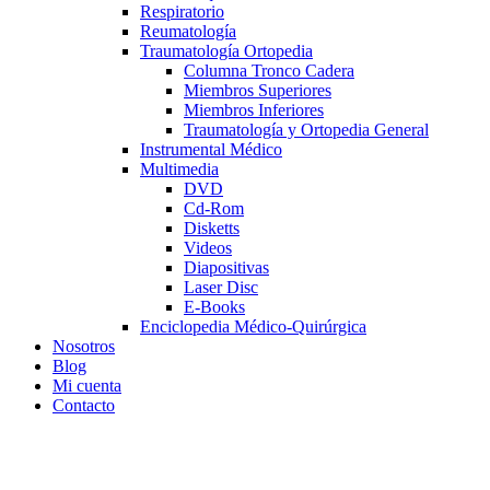
Respiratorio
Reumatología
Traumatología Ortopedia
Columna Tronco Cadera
Miembros Superiores
Miembros Inferiores
Traumatología y Ortopedia General
Instrumental Médico
Multimedia
DVD
Cd-Rom
Disketts
Videos
Diapositivas
Laser Disc
E-Books
Enciclopedia Médico-Quirúrgica
Nosotros
Blog
Mi cuenta
Contacto