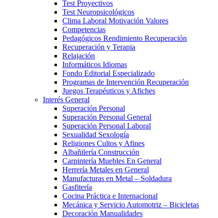
Test Proyectivos
Test Neuropsicológicos
Clima Laboral Motivación Valores
Competencias
Pedagógicos Rendimiento Recuperación
Recuperación y Terapia
Relajación
Informáticos Idiomas
Fondo Editorial Especializado
Programas de Intervención Recuperación
Juegos Terapéuticos y Afiches
Interés General
Superación Personal
Superación Personal General
Superación Personal Laboral
Sexualidad Sexología
Religiones Cultos y Afines
Albañilería Construcción
Carpintería Muebles En General
Herrería Metales en General
Manufacturas en Metal – Soldadura
Gasfitería
Cocina Práctica e Internacional
Mecánica y Servicio Automotriz – Bicicletas
Decoración Manualidades