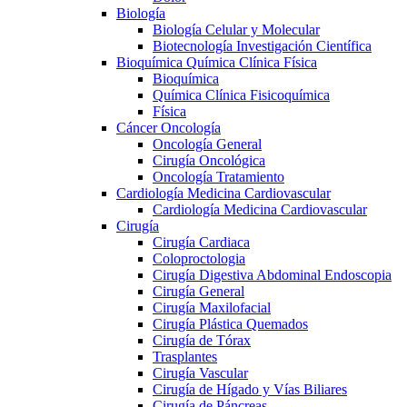
Biología
Biología Celular y Molecular
Biotecnología Investigación Científica
Bioquímica Química Clínica Física
Bioquímica
Química Clínica Fisicoquímica
Física
Cáncer Oncología
Oncología General
Cirugía Oncológica
Oncología Tratamiento
Cardiología Medicina Cardiovascular
Cardiología Medicina Cardiovascular
Cirugía
Cirugía Cardiaca
Coloproctologia
Cirugía Digestiva Abdominal Endoscopia
Cirugía General
Cirugía Maxilofacial
Cirugía Plástica Quemados
Cirugía de Tórax
Trasplantes
Cirugía Vascular
Cirugía de Hígado y Vías Biliares
Cirugía de Páncreas