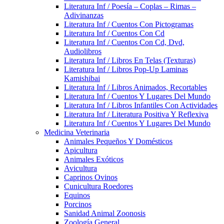
Literatura Inf / Poesía – Coplas – Rimas –
Adivinanzas
Literatura Inf / Cuentos Con Pictogramas
Literatura Inf / Cuentos Con Cd
Literatura Inf / Cuentos Con Cd, Dvd,
Audiolibros
Literatura Inf / Libros En Telas (Texturas)
Literatura Inf / Libros Pop-Up Laminas
Kamishibai
Literatura Inf / Libros Animados, Recortables
Literatura Inf / Cuentos Y Lugares Del Mundo
Literatura Inf / Libros Infantiles Con Actividades
Literatura Inf / Literatura Positiva Y Reflexiva
Literatura Inf / Cuentos Y Lugares Del Mundo
Medicina Veterinaria
Animales Pequeños Y Domésticos
Apicultura
Animales Exóticos
Avicultura
Caprinos Ovinos
Cunicultura Roedores
Equinos
Porcinos
Sanidad Animal Zoonosis
Zoología General