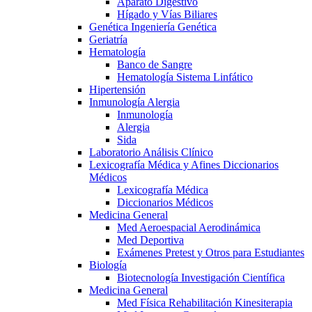
Aparato Digestivo
Hígado y Vías Biliares
Genética Ingeniería Genética
Geriatría
Hematología
Banco de Sangre
Hematología Sistema Linfático
Hipertensión
Inmunología Alergia
Inmunología
Alergia
Sida
Laboratorio Análisis Clínico
Lexicografía Médica y Afines Diccionarios
Médicos
Lexicografía Médica
Diccionarios Médicos
Medicina General
Med Aeroespacial Aerodinámica
Med Deportiva
Exámenes Pretest y Otros para Estudiantes
Biología
Biotecnología Investigación Científica
Medicina General
Med Física Rehabilitación Kinesiterapia