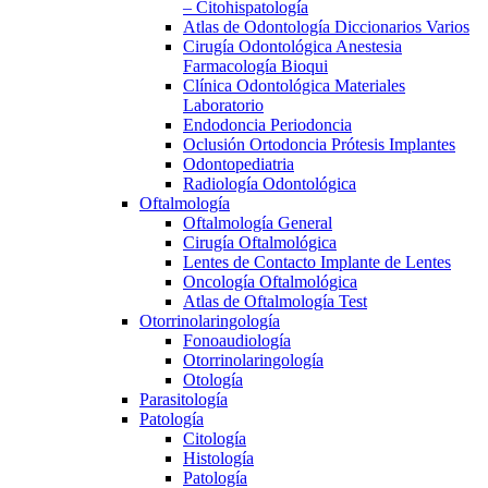
– Citohispatología
Atlas de Odontología Diccionarios Varios
Cirugía Odontológica Anestesia
Farmacología Bioqui
Clínica Odontológica Materiales
Laboratorio
Endodoncia Periodoncia
Oclusión Ortodoncia Prótesis Implantes
Odontopediatria
Radiología Odontológica
Oftalmología
Oftalmología General
Cirugía Oftalmológica
Lentes de Contacto Implante de Lentes
Oncología Oftalmológica
Atlas de Oftalmología Test
Otorrinolaringología
Fonoaudiología
Otorrinolaringología
Otología
Parasitología
Patología
Citología
Histología
Patología