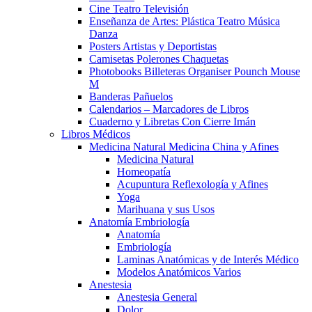
Cine Teatro Televisión
Enseñanza de Artes: Plástica Teatro Música
Danza
Posters Artistas y Deportistas
Camisetas Polerones Chaquetas
Photobooks Billeteras Organiser Pounch Mouse
M
Banderas Pañuelos
Calendarios – Marcadores de Libros
Cuaderno y Libretas Con Cierre Imán
Libros Médicos
Medicina Natural Medicina China y Afines
Medicina Natural
Homeopatía
Acupuntura Reflexología y Afines
Yoga
Marihuana y sus Usos
Anatomía Embriología
Anatomía
Embriología
Laminas Anatómicas y de Interés Médico
Modelos Anatómicos Varios
Anestesia
Anestesia General
Dolor