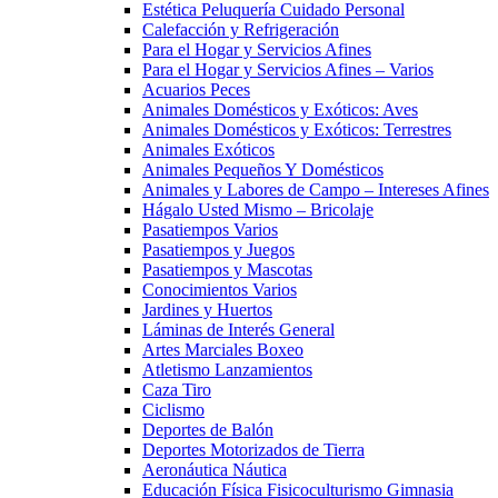
Estética Peluquería Cuidado Personal
Calefacción y Refrigeración
Para el Hogar y Servicios Afines
Para el Hogar y Servicios Afines – Varios
Acuarios Peces
Animales Domésticos y Exóticos: Aves
Animales Domésticos y Exóticos: Terrestres
Animales Exóticos
Animales Pequeños Y Domésticos
Animales y Labores de Campo – Intereses Afines
Hágalo Usted Mismo – Bricolaje
Pasatiempos Varios
Pasatiempos y Juegos
Pasatiempos y Mascotas
Conocimientos Varios
Jardines y Huertos
Láminas de Interés General
Artes Marciales Boxeo
Atletismo Lanzamientos
Caza Tiro
Ciclismo
Deportes de Balón
Deportes Motorizados de Tierra
Aeronáutica Náutica
Educación Física Fisicoculturismo Gimnasia