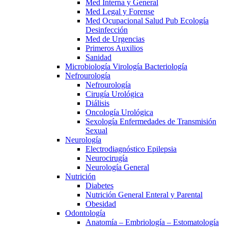
Med Interna y General
Med Legal y Forense
Med Ocupacional Salud Pub Ecología
Desinfección
Med de Urgencias
Primeros Auxilios
Sanidad
Microbiología Virología Bacteriología
Nefrourología
Nefrourología
Cirugía Urológica
Diálisis
Oncología Urológica
Sexología Enfermedades de Transmisión
Sexual
Neurología
Electrodiagnóstico Epilepsia
Neurocirugía
Neurología General
Nutrición
Diabetes
Nutrición General Enteral y Parental
Obesidad
Odontología
Anatomía – Embriología – Estomatología