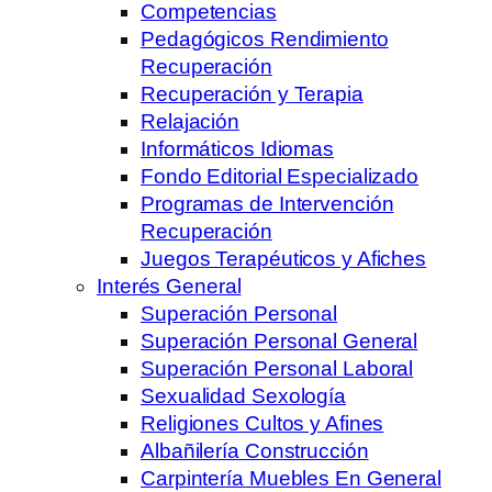
Competencias
Pedagógicos Rendimiento
Recuperación
Recuperación y Terapia
Relajación
Informáticos Idiomas
Fondo Editorial Especializado
Programas de Intervención
Recuperación
Juegos Terapéuticos y Afiches
Interés General
Superación Personal
Superación Personal General
Superación Personal Laboral
Sexualidad Sexología
Religiones Cultos y Afines
Albañilería Construcción
Carpintería Muebles En General