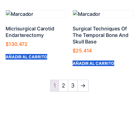
Micrisurgical Carotid
Surgical Techniques Of
Endarterectomy
The Temporal Bone And
Skull Base
$
130.472
$
25.414
AÑADIR AL CARRITO
AÑADIR AL CARRITO
1
2
3
→