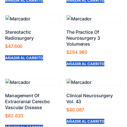
AÑADIR AL CARRITO
AÑADIR AL CARRITO
Stereotactic
The Practice Of
Radiosurgery
Neurosurgery 3
Volumenes
$
47.600
$
294.980
AÑADIR AL CARRITO
AÑADIR AL CARRITO
Management Of
Clinical Neurosurgery
Extracranial Cerecbo
Vol. 43
Vascular Disease
$
40.087
$
82.633
AÑADIR AL CARRITO