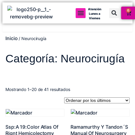
Atención
0
Lunes a
Viernes
Mi cuenta
Inicio
/ Neurocirugía
Categoría: Neurocirugía
Mostrando 1–20 de 41 resultados
Ssp:A 19:Color Atlas Of
Ramamurthy Y Tandon´S
Rignt Hemicolectomy
Manual Of Neurosurgery