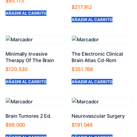
$
95.173
$
217.912
AÑADIR AL CARRITO
AÑADIR AL CARRITO
Minimally Invasive
The Electronic Clinical
Therapy Of The Brain
Brain Atlas Cd-Rom
$
120.530
$
351.768
AÑADIR AL CARRITO
AÑADIR AL CARRITO
Brain Tumores 2 Ed.
Neurovascular Surgery
$
99.000
$
191.046