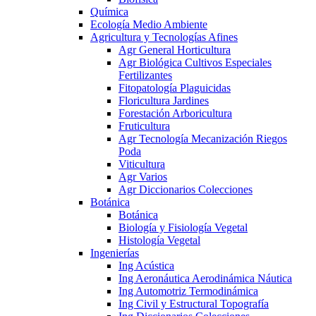
Química
Ecología Medio Ambiente
Agricultura y Tecnologías Afines
Agr General Horticultura
Agr Biológica Cultivos Especiales
Fertilizantes
Fitopatología Plaguicidas
Floricultura Jardines
Forestación Arboricultura
Fruticultura
Agr Tecnología Mecanización Riegos
Poda
Viticultura
Agr Varios
Agr Diccionarios Colecciones
Botánica
Botánica
Biología y Fisiología Vegetal
Histología Vegetal
Ingenierías
Ing Acústica
Ing Aeronáutica Aerodinámica Náutica
Ing Automotriz Termodinámica
Ing Civil y Estructural Topografía