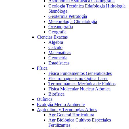
Astronomía Astrofísica Cosmografía
Geología Tectónica Edafología Hidrología
Sismóloga
Geotermia Petrología
Meteorología Climatología
Oceanografía
Geografía
Ciencias Exactas
Algebra
Calculo
Matemáticas
Geometría
Estadísticas
Física
Física Fundamentos Generalidades
Electromagnetismo Óptica Laser
Termodinámica Mecánica de Fluidos
Física Molecular Nuclear Atómica
Biofísica
Química
Ecología Medio Ambiente
Agricultura y Tecnologías Afines
Agr General Horticultura
Agr Biológica Cultivos Especiales
Fertilizantes