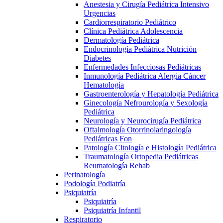
Anestesia y Cirugía Pediátrica Intensivo
Urgencias
Cardiorrespiratorio Pediátrico
Clínica Pediátrica Adolescencia
Dermatología Pediátrica
Endocrinología Pediátrica Nutrición
Diabetes
Enfermedades Infecciosas Pediátricas
Inmunología Pediátrica Alergia Cáncer
Hematología
Gastroenterología y Hepatología Pediátrica
Ginecología Nefrourología y Sexología
Pediátrica
Neurología y Neurocirugía Pediátrica
Oftalmología Otorrinolaringología
Pediátricas Fon
Patología Citología e Histología Pediátrica
Traumatología Ortopedia Pediátricas
Reumatología Rehab
Perinatología
Podología Podiatría
Psiquiatría
Psiquiatría
Psiquiatría Infantil
Respiratorio