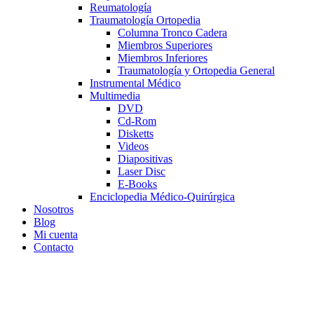
Reumatología
Traumatología Ortopedia
Columna Tronco Cadera
Miembros Superiores
Miembros Inferiores
Traumatología y Ortopedia General
Instrumental Médico
Multimedia
DVD
Cd-Rom
Disketts
Videos
Diapositivas
Laser Disc
E-Books
Enciclopedia Médico-Quirúrgica
Nosotros
Blog
Mi cuenta
Contacto