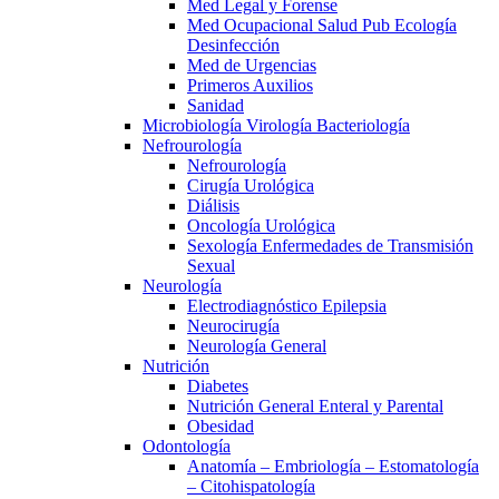
Med Legal y Forense
Med Ocupacional Salud Pub Ecología
Desinfección
Med de Urgencias
Primeros Auxilios
Sanidad
Microbiología Virología Bacteriología
Nefrourología
Nefrourología
Cirugía Urológica
Diálisis
Oncología Urológica
Sexología Enfermedades de Transmisión
Sexual
Neurología
Electrodiagnóstico Epilepsia
Neurocirugía
Neurología General
Nutrición
Diabetes
Nutrición General Enteral y Parental
Obesidad
Odontología
Anatomía – Embriología – Estomatología
– Citohispatología