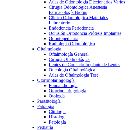
Atlas de Odontología Diccionarios Varios
Cirugía Odontológica Anestesia
Farmacología Bioqui
Clínica Odontológica Materiales
Laboratorio
Endodoncia Periodoncia
Oclusión Ortodoncia Prótesis Implantes
Odontopediatria
Radiología Odontológica
Oftalmología
Oftalmología General
Cirugía Oftalmológica
Lentes de Contacto Implante de Lentes
Oncología Oftalmológica
Atlas de Oftalmología Test
Otorrinolaringología
Fonoaudiología
Otorrinolaringología
Otología
Parasitología
Patología
Citología
Histología
Patología
Pediatría