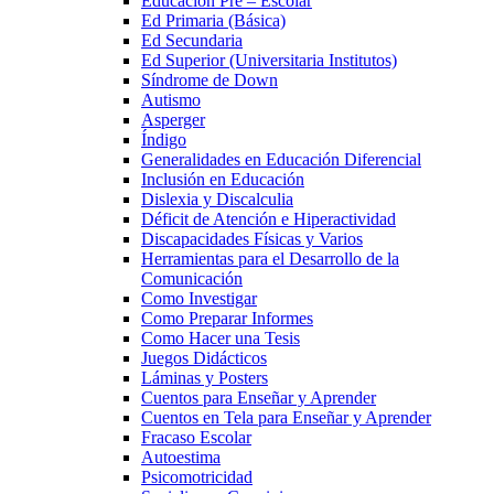
Educación Pre – Escolar
Ed Primaria (Básica)
Ed Secundaria
Ed Superior (Universitaria Institutos)
Síndrome de Down
Autismo
Asperger
Índigo
Generalidades en Educación Diferencial
Inclusión en Educación
Dislexia y Discalculia
Déficit de Atención e Hiperactividad
Discapacidades Físicas y Varios
Herramientas para el Desarrollo de la
Comunicación
Como Investigar
Como Preparar Informes
Como Hacer una Tesis
Juegos Didácticos
Láminas y Posters
Cuentos para Enseñar y Aprender
Cuentos en Tela para Enseñar y Aprender
Fracaso Escolar
Autoestima
Psicomotricidad