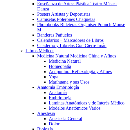
Enseñanza de Artes: Plástica Teatro Música
Danza
Posters Artistas y Deportistas
Camisetas Polerones Chaquetas
Photobooks Billeteras Organiser Pounch Mouse
M
Banderas Pañuelos
Calendarios – Marcadores de Libros
Cuaderno y Libretas Con Cierre Imán
Libros Médicos
Medicina Natural Medicina China y Afines
Medicina Natural
Homeopatía
Acupuntura Reflexología y Afines
Yoga
Marihuana y sus Usos
Anatomía Embriología
Anatomía
Embriología
Laminas Anatómicas y de Interés Médico
Modelos Anatómicos Varios
Anestesia
Anestesia General
Dolor
Biología