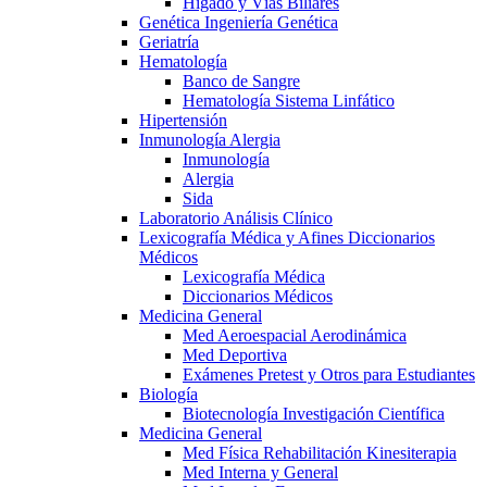
Hígado y Vías Biliares
Genética Ingeniería Genética
Geriatría
Hematología
Banco de Sangre
Hematología Sistema Linfático
Hipertensión
Inmunología Alergia
Inmunología
Alergia
Sida
Laboratorio Análisis Clínico
Lexicografía Médica y Afines Diccionarios
Médicos
Lexicografía Médica
Diccionarios Médicos
Medicina General
Med Aeroespacial Aerodinámica
Med Deportiva
Exámenes Pretest y Otros para Estudiantes
Biología
Biotecnología Investigación Científica
Medicina General
Med Física Rehabilitación Kinesiterapia
Med Interna y General