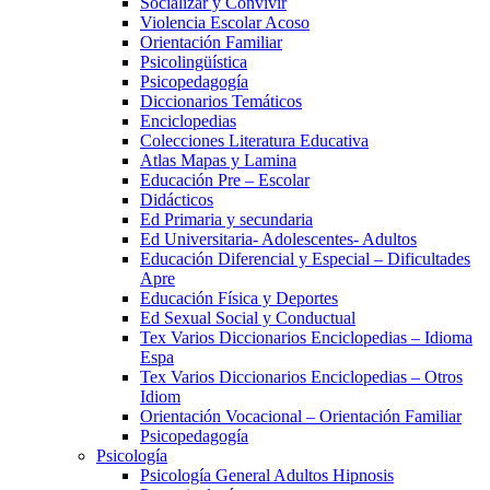
Socializar y Convivir
Violencia Escolar Acoso
Orientación Familiar
Psicolingüística
Psicopedagogía
Diccionarios Temáticos
Enciclopedias
Colecciones Literatura Educativa
Atlas Mapas y Lamina
Educación Pre – Escolar
Didácticos
Ed Primaria y secundaria
Ed Universitaria- Adolescentes- Adultos
Educación Diferencial y Especial – Dificultades
Apre
Educación Física y Deportes
Ed Sexual Social y Conductual
Tex Varios Diccionarios Enciclopedias – Idioma
Espa
Tex Varios Diccionarios Enciclopedias – Otros
Idiom
Orientación Vocacional – Orientación Familiar
Psicopedagogía
Psicología
Psicología General Adultos Hipnosis