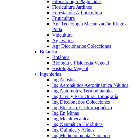
Fitopatología Plaguicidas
Floricultura Jardines
Forestación Arboricultura
Fruticultura
Agr Tecnología Mecanización Riegos
Poda
Viticultura
Agr Varios
Agr Diccionarios Colecciones
Botánica
Botánica
Biología y Fisiología Vegetal
Histología Vegetal
Ingenierías
Ing Acústica
Ing Aeronáutica Aerodinámica Náutica
Ing Automotriz Termodinámica
Ing Civil y Estructural Topografía
Ing Diccionarios Colecciones
Ing Eléctrica Electromagnética
Ing En Minas
Ing Metalmecánica
Ing Neumática Hidráulica
Ing Química y Afines
Ing Medioambiental Sanitaria