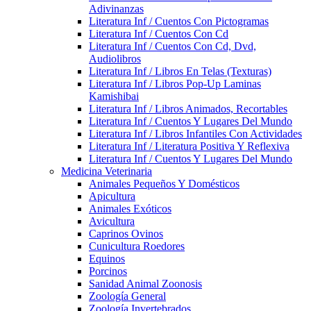
Adivinanzas
Literatura Inf / Cuentos Con Pictogramas
Literatura Inf / Cuentos Con Cd
Literatura Inf / Cuentos Con Cd, Dvd,
Audiolibros
Literatura Inf / Libros En Telas (Texturas)
Literatura Inf / Libros Pop-Up Laminas
Kamishibai
Literatura Inf / Libros Animados, Recortables
Literatura Inf / Cuentos Y Lugares Del Mundo
Literatura Inf / Libros Infantiles Con Actividades
Literatura Inf / Literatura Positiva Y Reflexiva
Literatura Inf / Cuentos Y Lugares Del Mundo
Medicina Veterinaria
Animales Pequeños Y Domésticos
Apicultura
Animales Exóticos
Avicultura
Caprinos Ovinos
Cunicultura Roedores
Equinos
Porcinos
Sanidad Animal Zoonosis
Zoología General
Zoología Invertebrados