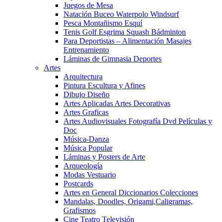
Juegos de Mesa
Natación Buceo Waterpolo Windsurf
Pesca Montañismo Esquí
Tenis Golf Esgrima Squash Bádminton
Para Deportistas – Alimentación Masajes
Entrenamiento
Láminas de Gimnasia Deportes
Artes
Arquitectura
Pintura Escultura y Afines
Dibujo Diseño
Artes Aplicadas Artes Decorativas
Artes Graficas
Artes Audiovisuales Fotografía Dvd Películas y
Doc
Música-Danza
Música Popular
Láminas y Posters de Arte
Arqueología
Modas Vestuario
Postcards
Artes en General Diccionarios Colecciones
Mandalas, Doodles, Origami,Caligramas,
Grafismos
Cine Teatro Televisión