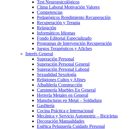
Test Neuropsicológicos
Clima Laboral Motivación Valores
Competencias
Pedagógicos Rendimiento Recuperación
Recuperación y Terapia
Relajación
Informáticos Idiomas
Fondo Editorial Especializado
Programas de Intervención Recuperación
Juegos Terapéuticos y Afiches
Interés General
Superación Personal
Superación Personal General
Superación Personal Laboral
Sexualidad Sexología
Religiones Cultos y Afines
Albañilería Construcción
Carpintería Muebles En General
Herrería Metales en General
Manufacturas en Metal – Soldadura
Gasfitería
Cocina Práctica e Internacional
Mecánica y Servicio Automotriz – Bicicletas
Decoración Manualidades
Estética Peluquería Cuidado Personal