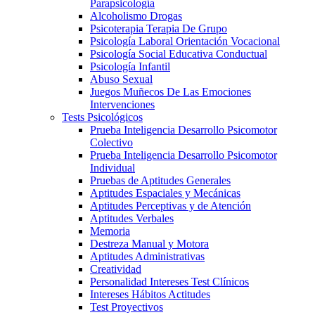
Parapsicología
Alcoholismo Drogas
Psicoterapia Terapia De Grupo
Psicología Laboral Orientación Vocacional
Psicología Social Educativa Conductual
Psicología Infantil
Abuso Sexual
Juegos Muñecos De Las Emociones
Intervenciones
Tests Psicológicos
Prueba Inteligencia Desarrollo Psicomotor
Colectivo
Prueba Inteligencia Desarrollo Psicomotor
Individual
Pruebas de Aptitudes Generales
Aptitudes Espaciales y Mecánicas
Aptitudes Perceptivas y de Atención
Aptitudes Verbales
Memoria
Destreza Manual y Motora
Aptitudes Administrativas
Creatividad
Personalidad Intereses Test Clínicos
Intereses Hábitos Actitudes
Test Proyectivos