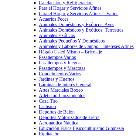
Calefacción y Refrigeración
Para el Hogar y Servicios Afines
Para el Hogar y Servicios Afines – Varios
Acuarios Peces
Animales Domésticos y Exóticos: Aves
Animales Domésticos y Exóticos: Terrestres
Animales Exóticos
Animales Pequeños Y Domésticos
Animales y Labores de Campo – Intereses Afines
Hágalo Usted Mismo – Bricolaje
Pasatiempos Varios
Pasatiempos y Juegos
Pasatiempos y Mascotas
Conocimientos Varios
Jardines y Huertos
Láminas de Interés General
Artes Marciales Boxeo
Atletismo Lanzamientos
Caza Tiro
Ciclismo
Deportes de Balón
Deportes Motorizados de Tierra
Aeronáutica Náutica
Educación Física Fisicoculturismo Gimnasia
Equitación