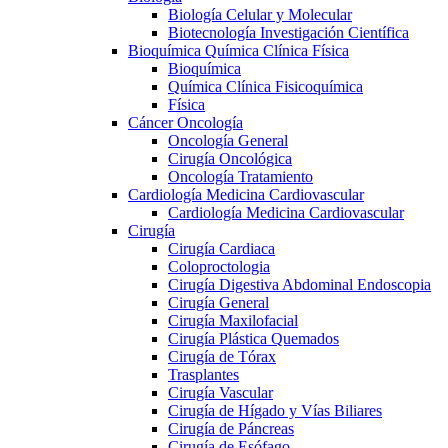
Biología Celular y Molecular
Biotecnología Investigación Científica
Bioquímica Química Clínica Física
Bioquímica
Química Clínica Fisicoquímica
Física
Cáncer Oncología
Oncología General
Cirugía Oncológica
Oncología Tratamiento
Cardiología Medicina Cardiovascular
Cardiología Medicina Cardiovascular
Cirugía
Cirugía Cardiaca
Coloproctologia
Cirugía Digestiva Abdominal Endoscopia
Cirugía General
Cirugía Maxilofacial
Cirugía Plástica Quemados
Cirugía de Tórax
Trasplantes
Cirugía Vascular
Cirugía de Hígado y Vías Biliares
Cirugía de Páncreas
Cirugía de Esófago