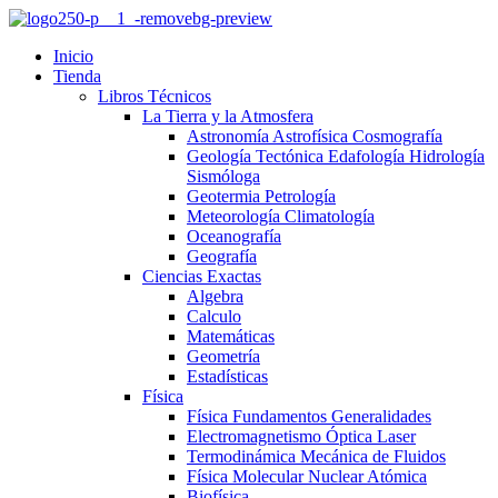
Inicio
Tienda
Libros Técnicos
La Tierra y la Atmosfera
Astronomía Astrofísica Cosmografía
Geología Tectónica Edafología Hidrología
Sismóloga
Geotermia Petrología
Meteorología Climatología
Oceanografía
Geografía
Ciencias Exactas
Algebra
Calculo
Matemáticas
Geometría
Estadísticas
Física
Física Fundamentos Generalidades
Electromagnetismo Óptica Laser
Termodinámica Mecánica de Fluidos
Física Molecular Nuclear Atómica
Biofísica