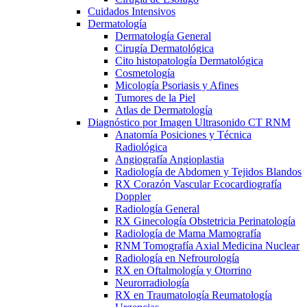
Cuidados Intensivos
Dermatología
Dermatología General
Cirugía Dermatológica
Cito histopatología Dermatológica
Cosmetología
Micología Psoriasis y Afines
Tumores de la Piel
Atlas de Dermatología
Diagnóstico por Imagen Ultrasonido CT RNM
Anatomía Posiciones y Técnica
Radiológica
Angiografía Angioplastia
Radiología de Abdomen y Tejidos Blandos
RX Corazón Vascular Ecocardiografía
Doppler
Radiología General
RX Ginecología Obstetricia Perinatología
Radiología de Mama Mamografía
RNM Tomografía Axial Medicina Nuclear
Radiología en Nefrourología
RX en Oftalmología y Otorrino
Neurorradiología
RX en Traumatología Reumatología