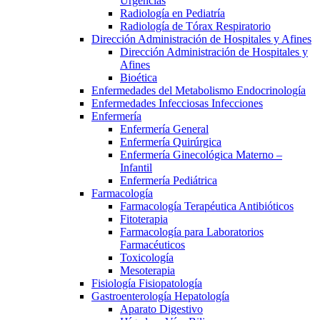
Urgencias
Radiología en Pediatría
Radiología de Tórax Respiratorio
Dirección Administración de Hospitales y Afines
Dirección Administración de Hospitales y
Afines
Bioética
Enfermedades del Metabolismo Endocrinología
Enfermedades Infecciosas Infecciones
Enfermería
Enfermería General
Enfermería Quirúrgica
Enfermería Ginecológica Materno –
Infantil
Enfermería Pediátrica
Farmacología
Farmacología Terapéutica Antibióticos
Fitoterapia
Farmacología para Laboratorios
Farmacéuticos
Toxicología
Mesoterapia
Fisiología Fisiopatología
Gastroenterología Hepatología
Aparato Digestivo