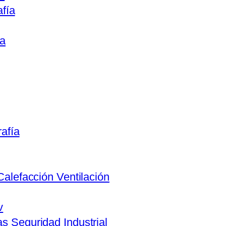
afía
ca
rafía
Calefacción Ventilación
v
s Seguridad Industrial