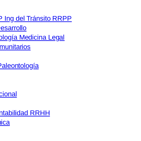
 Ing del Tránsito RRPP
esarrollo
logía Medicina Legal
munitarios
Paleontología
cional
ntabilidad RRHH
ica