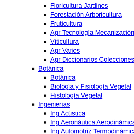
Floricultura Jardines
Forestación Arboricultura
Fruticultura
Agr Tecnología Mecanizació
Viticultura
Agr Varios
Agr Diccionarios Coleccione
Botánica
Botánica
Biología y Fisiología Vegetal
Histología Vegetal
Ingenierías
Ing Acústica
Ing Aeronáutica Aerodinámic
Ing Automotriz Termodinámic