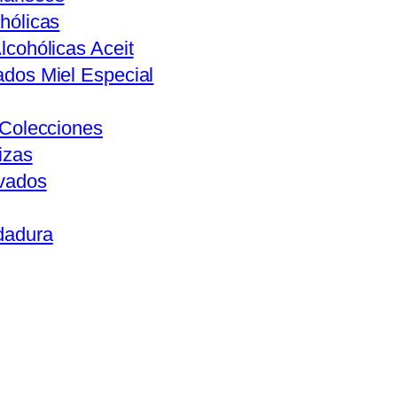
hólicas
lcohólicas Aceit
ados Miel Especial
s Colecciones
izas
ivados
dadura