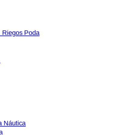
n Riegos Poda
s
a Náutica
a