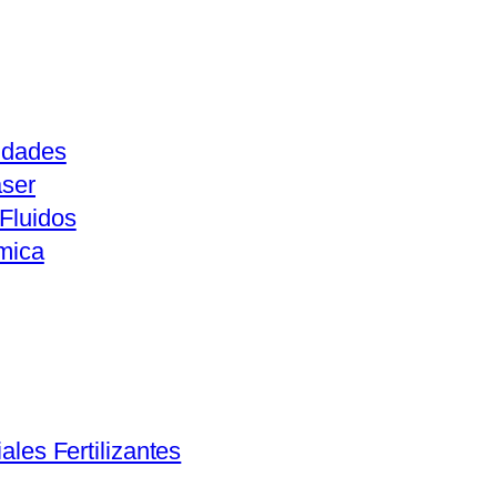
idades
aser
Fluidos
mica
ales Fertilizantes