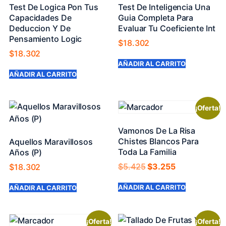
Test De Logica Pon Tus
Test De Inteligencia Una
Capacidades De
Guia Completa Para
Deduccion Y De
Evaluar Tu Coeficiente Int
Pensamiento Logic
$
18.302
$
18.302
AÑADIR AL CARRITO
AÑADIR AL CARRITO
¡Oferta!
Vamonos De La Risa
Chistes Blancos Para
Aquellos Maravillosos
Toda La Familia
Años (P)
$
5.425
$
3.255
$
18.302
AÑADIR AL CARRITO
AÑADIR AL CARRITO
¡Oferta!
¡Oferta!