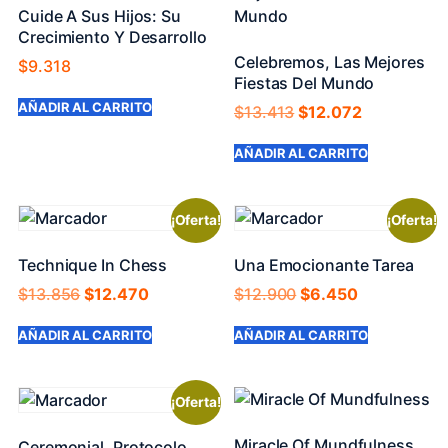
Cuide A Sus Hijos: Su
Crecimiento Y Desarrollo
Celebremos, Las Mejores
$
9.318
Fiestas Del Mundo
AÑADIR AL CARRITO
$
13.413
$
12.072
AÑADIR AL CARRITO
¡Oferta!
¡Oferta!
Technique In Chess
Una Emocionante Tarea
$
13.856
$
12.470
$
12.900
$
6.450
AÑADIR AL CARRITO
AÑADIR AL CARRITO
¡Oferta!
Miracle Of Mundfulness
Ceremonial, Protocolo,