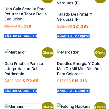
Una Guia Sencilla Para
Refutar La Teoria De La
Tallado De Frutas Y
Evolucion
Verduras (P)
$
8.713
$
5.228
$
23.770
$
21.393
AÑADIR AL CARRITO
AÑADIR AL CARRITO
¡Oferta!
¡Oferta!
Guia Practica Para La
Doodles Energia Y Color
Interpretacion Del
Mas De Mil Mini Diseños
Patrimonio
Para Colorear
$
431.628
$
172.651
$
17.018
$
15.316
AÑADIR AL CARRITO
AÑADIR AL CARRITO
¡Oferta!
¡Oferta!