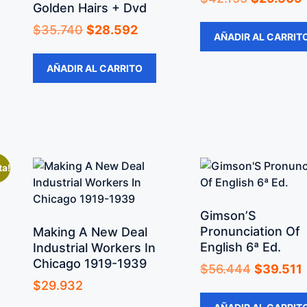
Golden Hairs + Dvd
$
35.740
$
28.592
AÑADIR AL CARRIT
AÑADIR AL CARRITO
ta!
Gimson’S
Pronunciation Of
Making A New Deal
English 6ª Ed.
Industrial Workers In
Chicago 1919-1939
$
56.444
$
39.511
$
29.932