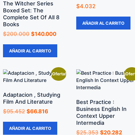
The Witcher Series
$
4.032
Boxed Set: The
Complete Set Of All 8
AÑADIR AL CARRITO
Books
$
200.000
$
140.000
AÑADIR AL CARRITO
¡Oferta!
¡Ofer
Adaptacion , Studying
Film And Literature
Best Practice :
Business English In
$
95.452
$
66.816
Context Upper
Intermedia
AÑADIR AL CARRITO
$
25.353
$
20.282