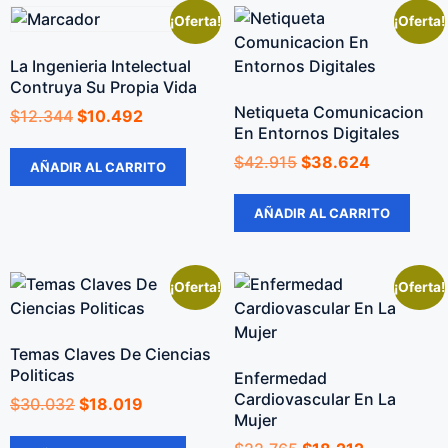
¡Oferta!
¡Oferta!
La Ingenieria Intelectual
Contruya Su Propia Vida
Netiqueta Comunicacion
$
12.344
$
10.492
En Entornos Digitales
$
42.915
$
38.624
AÑADIR AL CARRITO
AÑADIR AL CARRITO
¡Oferta!
¡Oferta!
Temas Claves De Ciencias
Politicas
Enfermedad
Cardiovascular En La
$
30.032
$
18.019
Mujer