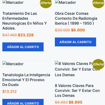
¡Oferta!
¡Oferta!
Tratamiento De Las
Obra Cesar Comas
Enfermedades
Contexto De Radiologia
Neurologicas En Niños Y
Iberica ( 1896 – 1950 )
Adoles.
$
20.000
$
6.000
$
47.469
$
33.228
AÑADIR AL CARRITO
AÑADIR AL CARRITO
¡Oferta!
Tanatologia La Inteligencia
Emocional Y El Proceso
De Duelo
8 Valores Claves Para
Convivir. Ser Y Estar Con
$
13.312
Los Demas
$
9.883
$
8.895
AÑADIR AL CARRITO