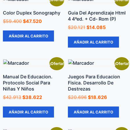
Color Duplex Sonography
Guia Del Aprendizaje Html
4 4ºed. + Cd- Rom (P)
$
59.400
$
47.520
$
20.121
$
14.085
AÑADIR AL CARRITO
AÑADIR AL CARRITO
¡Oferta!
¡Oferta!
Manual De Educacion.
Juegos Para Educacion
Protocolo Social Para
Fisica. Desarrollo De
Niñas Y Niños
Destrezas
$
42.913
$
38.622
$
20.696
$
18.626
AÑADIR AL CARRITO
AÑADIR AL CARRITO