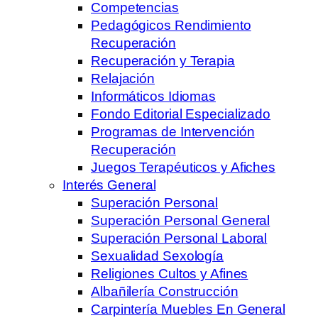
Competencias
Pedagógicos Rendimiento
Recuperación
Recuperación y Terapia
Relajación
Informáticos Idiomas
Fondo Editorial Especializado
Programas de Intervención
Recuperación
Juegos Terapéuticos y Afiches
Interés General
Superación Personal
Superación Personal General
Superación Personal Laboral
Sexualidad Sexología
Religiones Cultos y Afines
Albañilería Construcción
Carpintería Muebles En General