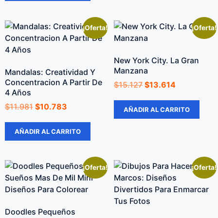
¡Oferta!
¡Oferta!
New York City. La Gran
Manzana
Mandalas: Creatividad Y
Concentracion A Partir De
$
15.127
$
13.614
4 Años
$
11.981
$
10.783
AÑADIR AL CARRITO
AÑADIR AL CARRITO
¡Oferta!
¡Oferta!
Doodles Pequeños