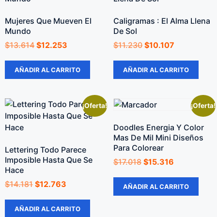
Mujeres Que Mueven El
Caligramas : El Alma Llena
Mundo
De Sol
$
13.614
$
12.253
$
11.230
$
10.107
AÑADIR AL CARRITO
AÑADIR AL CARRITO
¡Oferta!
¡Oferta!
Doodles Energia Y Color
Mas De Mil Mini Diseños
Para Colorear
Lettering Todo Parece
Imposible Hasta Que Se
$
17.018
$
15.316
Hace
$
14.181
$
12.763
AÑADIR AL CARRITO
AÑADIR AL CARRITO