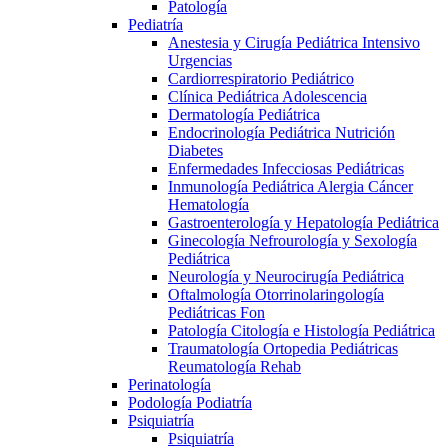
Patología
Pediatría
Anestesia y Cirugía Pediátrica Intensivo
Urgencias
Cardiorrespiratorio Pediátrico
Clínica Pediátrica Adolescencia
Dermatología Pediátrica
Endocrinología Pediátrica Nutrición
Diabetes
Enfermedades Infecciosas Pediátricas
Inmunología Pediátrica Alergia Cáncer
Hematología
Gastroenterología y Hepatología Pediátrica
Ginecología Nefrourología y Sexología
Pediátrica
Neurología y Neurocirugía Pediátrica
Oftalmología Otorrinolaringología
Pediátricas Fon
Patología Citología e Histología Pediátrica
Traumatología Ortopedia Pediátricas
Reumatología Rehab
Perinatología
Podología Podiatría
Psiquiatría
Psiquiatría