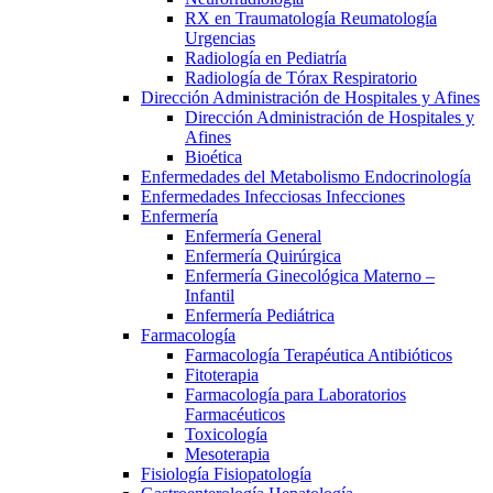
RX en Traumatología Reumatología
Urgencias
Radiología en Pediatría
Radiología de Tórax Respiratorio
Dirección Administración de Hospitales y Afines
Dirección Administración de Hospitales y
Afines
Bioética
Enfermedades del Metabolismo Endocrinología
Enfermedades Infecciosas Infecciones
Enfermería
Enfermería General
Enfermería Quirúrgica
Enfermería Ginecológica Materno –
Infantil
Enfermería Pediátrica
Farmacología
Farmacología Terapéutica Antibióticos
Fitoterapia
Farmacología para Laboratorios
Farmacéuticos
Toxicología
Mesoterapia
Fisiología Fisiopatología