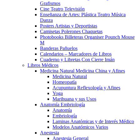
Grafismos
Cine Teatro Televisión
Enseñanza de Artes: Plástica Teatro Música
Danza
Posters Artistas y Deportistas
Camisetas Polerones Chaquetas
Photobooks Billeteras Organiser Pounch Mouse
M
Banderas Pañuelos
Calendarios – Marcadores de Libros
Cuaderno y Libretas Con Cierre Imán
Libros Médicos
Medicina Natural Medicina China y Afines
Medicina Natural
Homeopatía
Acupuntura Reflexología y Afines
Yoga
Marihuana y sus Usos
Anatomía Embriología
Anatomía
Embriología
Laminas Anatómicas y de Interés Médico
Modelos Anatómicos Varios
Anestesia
Anestesia General