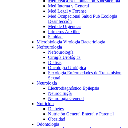
Med Física Rehabilitación Kinesiterapia
Med Interna y General
Med Legal y Forense
Med Ocupacional Salud Pub Ecología
Desinfección
Med de Urgencias
Primeros Auxilios
Sanidad
Microbiología Virología Bacteriología
Nefrourología
Nefrourología
Cirugía Urológica
Diálisis
Oncología Urológica
Sexología Enfermedades de Transmisión
Sexual
Neurología
Electrodiagnóstico Epilepsia
Neurocirugía
Neurología General
Nutrición
Diabetes
Nutrición General Enteral y Parental
Obesidad
Odontología