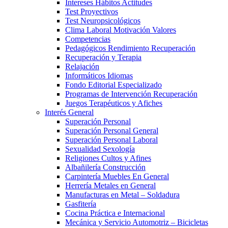
Intereses Hábitos Actitudes
Test Proyectivos
Test Neuropsicológicos
Clima Laboral Motivación Valores
Competencias
Pedagógicos Rendimiento Recuperación
Recuperación y Terapia
Relajación
Informáticos Idiomas
Fondo Editorial Especializado
Programas de Intervención Recuperación
Juegos Terapéuticos y Afiches
Interés General
Superación Personal
Superación Personal General
Superación Personal Laboral
Sexualidad Sexología
Religiones Cultos y Afines
Albañilería Construcción
Carpintería Muebles En General
Herrería Metales en General
Manufacturas en Metal – Soldadura
Gasfitería
Cocina Práctica e Internacional
Mecánica y Servicio Automotriz – Bicicletas