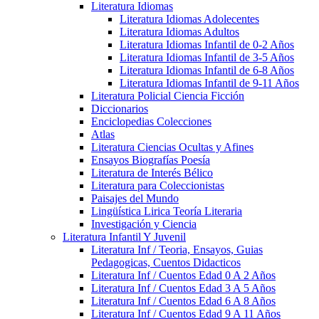
Literatura Idiomas
Literatura Idiomas Adolecentes
Literatura Idiomas Adultos
Literatura Idiomas Infantil de 0-2 Años
Literatura Idiomas Infantil de 3-5 Años
Literatura Idiomas Infantil de 6-8 Años
Literatura Idiomas Infantil de 9-11 Años
Literatura Policial Ciencia Ficción
Diccionarios
Enciclopedias Colecciones
Atlas
Literatura Ciencias Ocultas y Afines
Ensayos Biografías Poesía
Literatura de Interés Bélico
Literatura para Coleccionistas
Paisajes del Mundo
Lingüística Lirica Teoría Literaria
Investigación y Ciencia
Literatura Infantil Y Juvenil
Literatura Inf / Teoria, Ensayos, Guias
Pedagogicas, Cuentos Didacticos
Literatura Inf / Cuentos Edad 0 A 2 Años
Literatura Inf / Cuentos Edad 3 A 5 Años
Literatura Inf / Cuentos Edad 6 A 8 Años
Literatura Inf / Cuentos Edad 9 A 11 Años