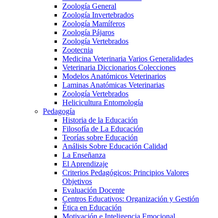
Zoología General
Zoología Invertebrados
Zoología Mamíferos
Zoología Pájaros
Zoología Vertebrados
Zootecnia
Medicina Veterinaria Varios Generalidades
Veterinaria Diccionarios Colecciones
Modelos Anatómicos Veterinarios
Laminas Anatómicas Veterinarias
Zoología Vertebrados
Helicicultura Entomología
Pedagogía
Historia de la Educación
Filosofía de La Educación
Teorías sobre Educación
Análisis Sobre Educación Calidad
La Enseñanza
El Aprendizaje
Criterios Pedagógicos: Principios Valores
Objetivos
Evaluación Docente
Centros Educativos: Organización y Gestión
Ética en Educación
Motivación e Inteligencia Emocional