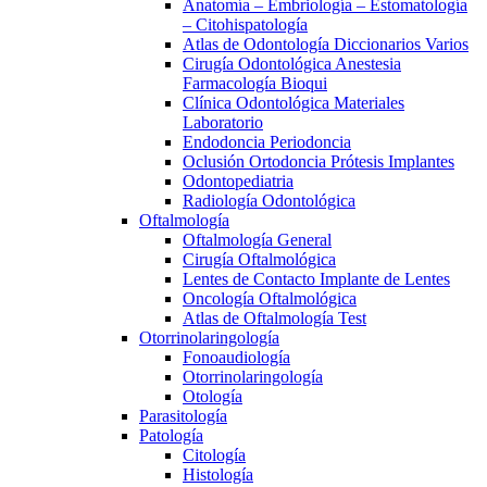
Anatomía – Embriología – Estomatología
– Citohispatología
Atlas de Odontología Diccionarios Varios
Cirugía Odontológica Anestesia
Farmacología Bioqui
Clínica Odontológica Materiales
Laboratorio
Endodoncia Periodoncia
Oclusión Ortodoncia Prótesis Implantes
Odontopediatria
Radiología Odontológica
Oftalmología
Oftalmología General
Cirugía Oftalmológica
Lentes de Contacto Implante de Lentes
Oncología Oftalmológica
Atlas de Oftalmología Test
Otorrinolaringología
Fonoaudiología
Otorrinolaringología
Otología
Parasitología
Patología
Citología
Histología