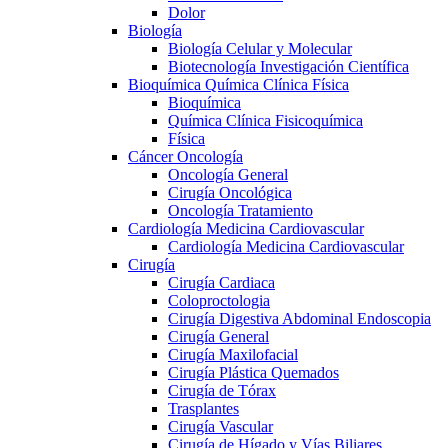
Dolor
Biología
Biología Celular y Molecular
Biotecnología Investigación Científica
Bioquímica Química Clínica Física
Bioquímica
Química Clínica Fisicoquímica
Física
Cáncer Oncología
Oncología General
Cirugía Oncológica
Oncología Tratamiento
Cardiología Medicina Cardiovascular
Cardiología Medicina Cardiovascular
Cirugía
Cirugía Cardiaca
Coloproctologia
Cirugía Digestiva Abdominal Endoscopia
Cirugía General
Cirugía Maxilofacial
Cirugía Plástica Quemados
Cirugía de Tórax
Trasplantes
Cirugía Vascular
Cirugía de Hígado y Vías Biliares