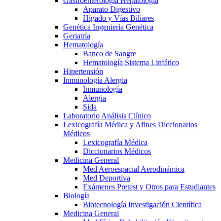
Gastroenterología Hepatología
Aparato Digestivo
Hígado y Vías Biliares
Genética Ingeniería Genética
Geriatría
Hematología
Banco de Sangre
Hematología Sistema Linfático
Hipertensión
Inmunología Alergia
Inmunología
Alergia
Sida
Laboratorio Análisis Clínico
Lexicografía Médica y Afines Diccionarios
Médicos
Lexicografía Médica
Diccionarios Médicos
Medicina General
Med Aeroespacial Aerodinámica
Med Deportiva
Exámenes Pretest y Otros para Estudiantes
Biología
Biotecnología Investigación Científica
Medicina General