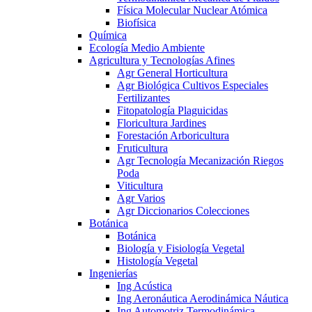
Física Molecular Nuclear Atómica
Biofísica
Química
Ecología Medio Ambiente
Agricultura y Tecnologías Afines
Agr General Horticultura
Agr Biológica Cultivos Especiales
Fertilizantes
Fitopatología Plaguicidas
Floricultura Jardines
Forestación Arboricultura
Fruticultura
Agr Tecnología Mecanización Riegos
Poda
Viticultura
Agr Varios
Agr Diccionarios Colecciones
Botánica
Botánica
Biología y Fisiología Vegetal
Histología Vegetal
Ingenierías
Ing Acústica
Ing Aeronáutica Aerodinámica Náutica
Ing Automotriz Termodinámica