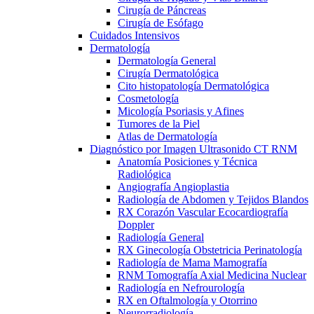
Cirugía de Páncreas
Cirugía de Esófago
Cuidados Intensivos
Dermatología
Dermatología General
Cirugía Dermatológica
Cito histopatología Dermatológica
Cosmetología
Micología Psoriasis y Afines
Tumores de la Piel
Atlas de Dermatología
Diagnóstico por Imagen Ultrasonido CT RNM
Anatomía Posiciones y Técnica
Radiológica
Angiografía Angioplastia
Radiología de Abdomen y Tejidos Blandos
RX Corazón Vascular Ecocardiografía
Doppler
Radiología General
RX Ginecología Obstetricia Perinatología
Radiología de Mama Mamografía
RNM Tomografía Axial Medicina Nuclear
Radiología en Nefrourología
RX en Oftalmología y Otorrino
Neurorradiología