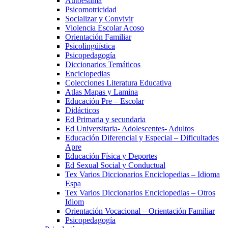
Autoestima
Psicomotricidad
Socializar y Convivir
Violencia Escolar Acoso
Orientación Familiar
Psicolingüística
Psicopedagogía
Diccionarios Temáticos
Enciclopedias
Colecciones Literatura Educativa
Atlas Mapas y Lamina
Educación Pre – Escolar
Didácticos
Ed Primaria y secundaria
Ed Universitaria- Adolescentes- Adultos
Educación Diferencial y Especial – Dificultades
Apre
Educación Física y Deportes
Ed Sexual Social y Conductual
Tex Varios Diccionarios Enciclopedias – Idioma
Espa
Tex Varios Diccionarios Enciclopedias – Otros
Idiom
Orientación Vocacional – Orientación Familiar
Psicopedagogía