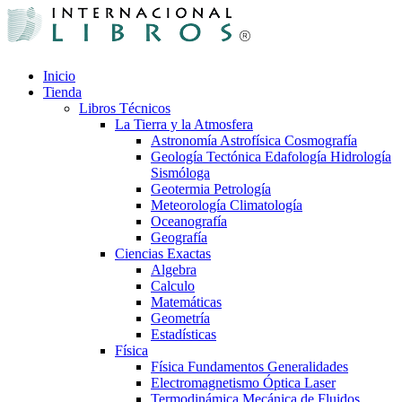
Inicio
Tienda
Libros Técnicos
La Tierra y la Atmosfera
Astronomía Astrofísica Cosmografía
Geología Tectónica Edafología Hidrología
Sismóloga
Geotermia Petrología
Meteorología Climatología
Oceanografía
Geografía
Ciencias Exactas
Algebra
Calculo
Matemáticas
Geometría
Estadísticas
Física
Física Fundamentos Generalidades
Electromagnetismo Óptica Laser
Termodinámica Mecánica de Fluidos