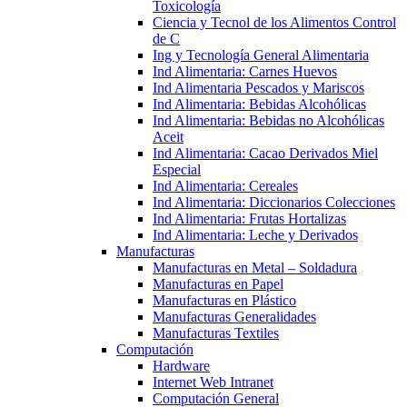
Toxicología
Ciencia y Tecnol de los Alimentos Control
de C
Ing y Tecnología General Alimentaria
Ind Alimentaria: Carnes Huevos
Ind Alimentaria Pescados y Mariscos
Ind Alimentaria: Bebidas Alcohólicas
Ind Alimentaria: Bebidas no Alcohólicas
Aceit
Ind Alimentaria: Cacao Derivados Miel
Especial
Ind Alimentaria: Cereales
Ind Alimentaria: Diccionarios Colecciones
Ind Alimentaria: Frutas Hortalizas
Ind Alimentaria: Leche y Derivados
Manufacturas
Manufacturas en Metal – Soldadura
Manufacturas en Papel
Manufacturas en Plástico
Manufacturas Generalidades
Manufacturas Textiles
Computación
Hardware
Internet Web Intranet
Computación General