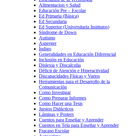
Alimentacion y Salud
Educación Pre – Escolar
Ed Primaria (Básica)
Ed Secundaria
Ed Superior (Universitaria Institutos)
Síndrome de Down
Autismo
Asperger
Índigo
Generalidades en Educación Diferencial
Inclusión en Educación
Dislexia y Discalculia
Déficit de Atención e Hiperactividad
Discapacidades Físicas y Varios
Herramientas para el Desarrollo de la
Comunicación
Como Investigar
Como Preparar Informes
Como Hacer una Tesis
Juegos Didácticos
Láminas y Posters
Cuentos para Enseñar y Aprender
Cuentos en Tela para Enseñar y Aprender
Fracaso Escolar