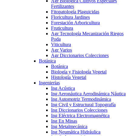
Agr Biológica Cultivos Especiales
Fertilizantes
Fitopatología Plaguicidas
Floricultura Jardines
Forestación Arboricultura
Fruticultura
Agr Tecnología Mecanización Riegos
Poda
Viticultura
Agr Varios
Agr Diccionarios Colecciones
Botánica
Botánica
Biología y Fisiología Vegetal
Histología Vegetal
Ingenierías
Ing Acústica
Ing Aeronáutica Aerodinámica Náutica
Ing Automotriz Termodinámica
Ing Civil y Estructural Topografía
Ing Diccionarios Colecciones
Ing Eléctrica Electromagnética
Ing En Minas
Ing Metalmecánica
Ing Neumática Hidráulica