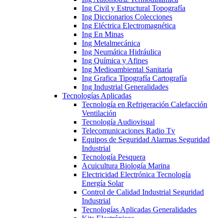
Ing Civil y Estructural Topografía
Ing Diccionarios Colecciones
Ing Eléctrica Electromagnética
Ing En Minas
Ing Metalmecánica
Ing Neumática Hidráulica
Ing Química y Afines
Ing Medioambiental Sanitaria
Ing Grafica Tipografía Cartografía
Ing Industrial Generalidades
Tecnologías Aplicadas
Tecnología en Refrigeración Calefacción
Ventilación
Tecnología Audiovisual
Telecomunicaciones Radio Tv
Equipos de Seguridad Alarmas Seguridad
Industrial
Tecnología Pesquera
Acuicultura Biología Marina
Electricidad Electrónica Tecnología
Energía Solar
Control de Calidad Industrial Seguridad
Industrial
Tecnologías Aplicadas Generalidades