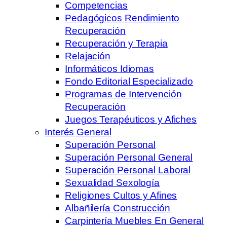
Competencias
Pedagógicos Rendimiento
Recuperación
Recuperación y Terapia
Relajación
Informáticos Idiomas
Fondo Editorial Especializado
Programas de Intervención
Recuperación
Juegos Terapéuticos y Afiches
Interés General
Superación Personal
Superación Personal General
Superación Personal Laboral
Sexualidad Sexología
Religiones Cultos y Afines
Albañilería Construcción
Carpintería Muebles En General