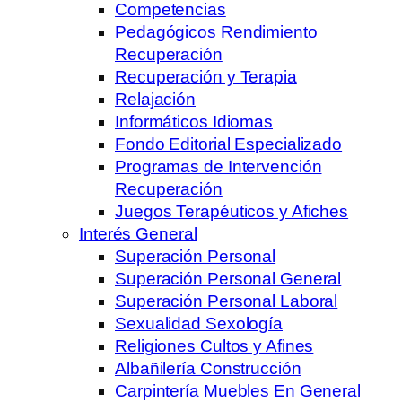
Competencias
Pedagógicos Rendimiento
Recuperación
Recuperación y Terapia
Relajación
Informáticos Idiomas
Fondo Editorial Especializado
Programas de Intervención
Recuperación
Juegos Terapéuticos y Afiches
Interés General
Superación Personal
Superación Personal General
Superación Personal Laboral
Sexualidad Sexología
Religiones Cultos y Afines
Albañilería Construcción
Carpintería Muebles En General