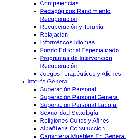
Competencias
Pedagógicos Rendimiento
Recuperación
Recuperación y Terapia
Relajación
Informáticos Idiomas
Fondo Editorial Especializado
Programas de Intervención
Recuperación
Juegos Terapéuticos y Afiches
Interés General
Superación Personal
Superación Personal General
Superación Personal Laboral
Sexualidad Sexología
Religiones Cultos y Afines
Albañilería Construcción
Carpintería Muebles En General