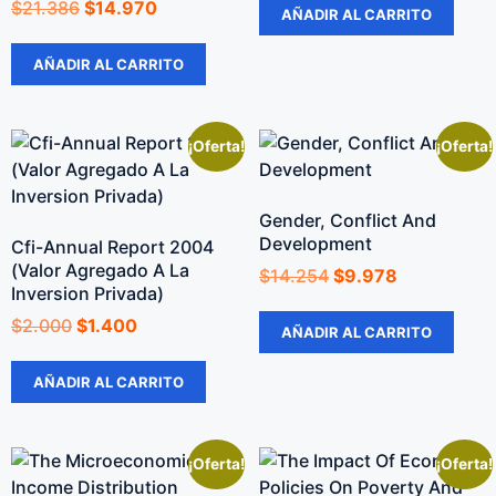
$
21.386
$
14.970
AÑADIR AL CARRITO
AÑADIR AL CARRITO
¡Oferta!
¡Oferta!
Gender, Conflict And
Development
Cfi-Annual Report 2004
(Valor Agregado A La
$
14.254
$
9.978
Inversion Privada)
$
2.000
$
1.400
AÑADIR AL CARRITO
AÑADIR AL CARRITO
¡Oferta!
¡Oferta!