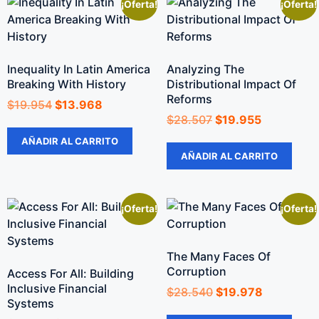
¡Oferta!
¡Oferta!
Inequality In Latin America
Analyzing The
Breaking With History
Distributional Impact Of
Reforms
$
19.954
$
13.968
$
28.507
$
19.955
AÑADIR AL CARRITO
AÑADIR AL CARRITO
¡Oferta!
¡Oferta!
The Many Faces Of
Corruption
Access For All: Building
Inclusive Financial
$
28.540
$
19.978
Systems