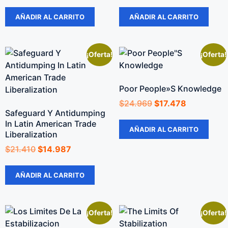
AÑADIR AL CARRITO
AÑADIR AL CARRITO
¡Oferta!
¡Oferta!
Poor People»S Knowledge
$
24.969
$
17.478
Safeguard Y Antidumping
In Latin American Trade
AÑADIR AL CARRITO
Liberalization
$
21.410
$
14.987
AÑADIR AL CARRITO
¡Oferta!
¡Oferta!