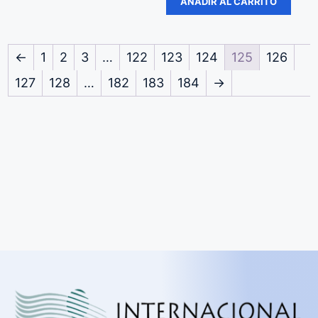
AÑADIR AL CARRITO
←
1
2
3
…
122
123
124
125
126
127
128
…
182
183
184
→