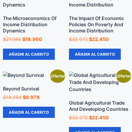
The Microeconomics Of
The Impact Of Economic
Income Distribution
Policies On Poverty And
Dynamics
Income Distribution
$
27.085
$
18.960
$
32.072
$
22.450
AÑADIR AL CARRITO
AÑADIR AL CARRITO
¡Oferta!
¡Oferta!
Beyond Survival
$
14.254
$
9.978
Global Agricultural Trade
And Developing Countries
AÑADIR AL CARRITO
$
32.072
$
22.450