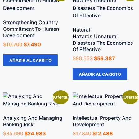
Strengthening Country
Commitment To Human
Natural
Development
Hazards,Unnatural
Disasters:The Economics
$
10.700
$
7.490
Of Effective
$
80.553
$
56.387
AÑADIR AL CARRITO
AÑADIR AL CARRITO
¡Oferta!
¡Oferta!
Analyxing And Managing
Intellectual Property And
Banking Risk
Development
$
35.690
$
24.983
$
17.840
$
12.488