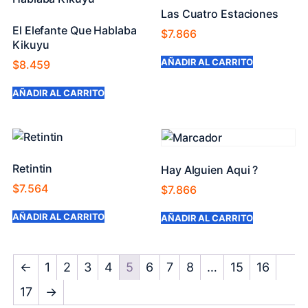
Las Cuatro Estaciones
El Elefante Que Hablaba
$
7.866
Kikuyu
AÑADIR AL CARRITO
$
8.459
AÑADIR AL CARRITO
Retintin
Hay Alguien Aqui ?
$
7.564
$
7.866
AÑADIR AL CARRITO
AÑADIR AL CARRITO
←
1
2
3
4
5
6
7
8
…
15
16
17
→