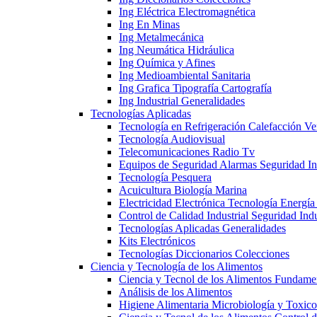
Ing Eléctrica Electromagnética
Ing En Minas
Ing Metalmecánica
Ing Neumática Hidráulica
Ing Química y Afines
Ing Medioambiental Sanitaria
Ing Grafica Tipografía Cartografía
Ing Industrial Generalidades
Tecnologías Aplicadas
Tecnología en Refrigeración Calefacción Ve
Tecnología Audiovisual
Telecomunicaciones Radio Tv
Equipos de Seguridad Alarmas Seguridad Ind
Tecnología Pesquera
Acuicultura Biología Marina
Electricidad Electrónica Tecnología Energía
Control de Calidad Industrial Seguridad Indu
Tecnologías Aplicadas Generalidades
Kits Electrónicos
Tecnologías Diccionarios Colecciones
Ciencia y Tecnología de los Alimentos
Ciencia y Tecnol de los Alimentos Fundame
Análisis de los Alimentos
Higiene Alimentaria Microbiología y Toxico