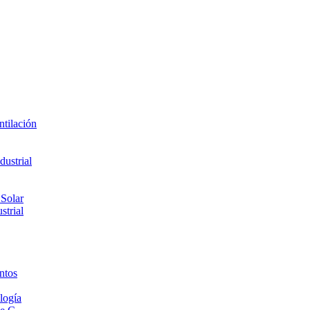
ntilación
ustrial
 Solar
strial
ntos
logía