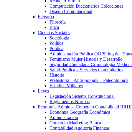
Realidad Virtual
Computación Diccionarios Colecciones
Diseño Computacional
Filosofía
Filosofía
Ética
Ciencias Sociales
Sociología
Política
Política
Administración Publica OOPP Ing del Trán
Feminismo Mujer Historia y Desarrollo
Seguridad Ciudadana Criminología Medicin
Salud Pública – Servicios Comunitarios
Historia
Prehistoria – Antropología – Paleontología
Estudios Militares
Leyes
Legislación Sistema Constitucional
Reglamentos Normas
Economía Administ Comercio Contabilidad RRH
Economía Geografía Económica
Administración
Comercio Marketing Banca
Contabilidad Auditoria Finanzas