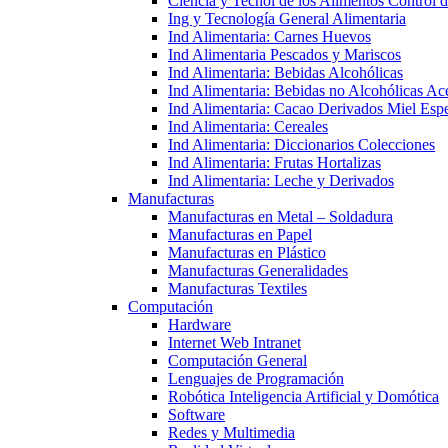
Ciencia y Tecnol de los Alimentos Control 
Ing y Tecnología General Alimentaria
Ind Alimentaria: Carnes Huevos
Ind Alimentaria Pescados y Mariscos
Ind Alimentaria: Bebidas Alcohólicas
Ind Alimentaria: Bebidas no Alcohólicas Ace
Ind Alimentaria: Cacao Derivados Miel Espe
Ind Alimentaria: Cereales
Ind Alimentaria: Diccionarios Colecciones
Ind Alimentaria: Frutas Hortalizas
Ind Alimentaria: Leche y Derivados
Manufacturas
Manufacturas en Metal – Soldadura
Manufacturas en Papel
Manufacturas en Plástico
Manufacturas Generalidades
Manufacturas Textiles
Computación
Hardware
Internet Web Intranet
Computación General
Lenguajes de Programación
Robótica Inteligencia Artificial y Domótica
Software
Redes y Multimedia