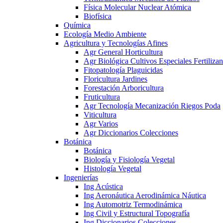
Física Molecular Nuclear Atómica
Biofísica
Química
Ecología Medio Ambiente
Agricultura y Tecnologías Afines
Agr General Horticultura
Agr Biológica Cultivos Especiales Fertilizan
Fitopatología Plaguicidas
Floricultura Jardines
Forestación Arboricultura
Fruticultura
Agr Tecnología Mecanización Riegos Poda
Viticultura
Agr Varios
Agr Diccionarios Colecciones
Botánica
Botánica
Biología y Fisiología Vegetal
Histología Vegetal
Ingenierías
Ing Acústica
Ing Aeronáutica Aerodinámica Náutica
Ing Automotriz Termodinámica
Ing Civil y Estructural Topografía
Ing Diccionarios Colecciones