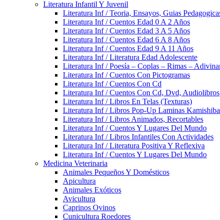
Literatura Infantil Y Juvenil
Literatura Inf / Teoria, Ensayos, Guias Pedagogic
Literatura Inf / Cuentos Edad 0 A 2 Años
Literatura Inf / Cuentos Edad 3 A 5 Años
Literatura Inf / Cuentos Edad 6 A 8 Años
Literatura Inf / Cuentos Edad 9 A 11 Años
Literatura Inf / Literatura Edad Adolescente
Literatura Inf / Poesía – Coplas – Rimas – Adivin
Literatura Inf / Cuentos Con Pictogramas
Literatura Inf / Cuentos Con Cd
Literatura Inf / Cuentos Con Cd, Dvd, Audiolibros
Literatura Inf / Libros En Telas (Texturas)
Literatura Inf / Libros Pop-Up Laminas Kamishiba
Literatura Inf / Libros Animados, Recortables
Literatura Inf / Cuentos Y Lugares Del Mundo
Literatura Inf / Libros Infantiles Con Actividades
Literatura Inf / Literatura Positiva Y Reflexiva
Literatura Inf / Cuentos Y Lugares Del Mundo
Medicina Veterinaria
Animales Pequeños Y Domésticos
Apicultura
Animales Exóticos
Avicultura
Caprinos Ovinos
Cunicultura Roedores