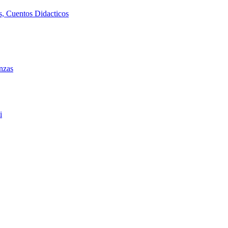
as, Cuentos Didacticos
anzas
i