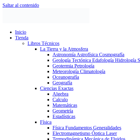
Saltar al contenido
Inicio
Tienda
Libros Técnicos
La Tierra y la Atmosfera
Astronomía Astrofísica Cosmografía
Geología Tectónica Edafología Hidrología 
Geotermia Petrología
Meteorología Climatología
Oceanografía
Geografía
Ciencias Exactas
Algebra
Calculo
Matemáticas
Geometría
Estadísticas
Física
Física Fundamentos Generalidades
Electromagnetismo Óptica Laser
Termodinámica Mecánica de Fluidos