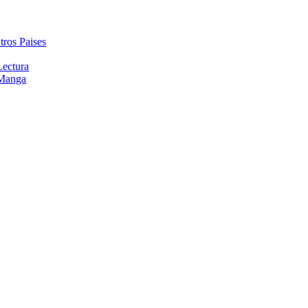
tros Paises
Lectura
 Manga