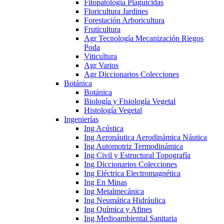
Fitopatología Plaguicidas
Floricultura Jardines
Forestación Arboricultura
Fruticultura
Agr Tecnología Mecanización Riegos
Poda
Viticultura
Agr Varios
Agr Diccionarios Colecciones
Botánica
Botánica
Biología y Fisiología Vegetal
Histología Vegetal
Ingenierías
Ing Acústica
Ing Aeronáutica Aerodinámica Náutica
Ing Automotriz Termodinámica
Ing Civil y Estructural Topografía
Ing Diccionarios Colecciones
Ing Eléctrica Electromagnética
Ing En Minas
Ing Metalmecánica
Ing Neumática Hidráulica
Ing Química y Afines
Ing Medioambiental Sanitaria