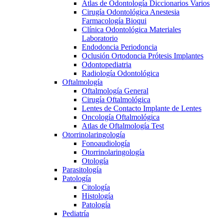
Atlas de Odontología Diccionarios Varios
Cirugía Odontológica Anestesia
Farmacología Bioqui
Clínica Odontológica Materiales
Laboratorio
Endodoncia Periodoncia
Oclusión Ortodoncia Prótesis Implantes
Odontopediatria
Radiología Odontológica
Oftalmología
Oftalmología General
Cirugía Oftalmológica
Lentes de Contacto Implante de Lentes
Oncología Oftalmológica
Atlas de Oftalmología Test
Otorrinolaringología
Fonoaudiología
Otorrinolaringología
Otología
Parasitología
Patología
Citología
Histología
Patología
Pediatría