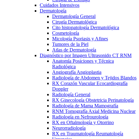
Cuidados Intensivos
Dermatología
Dermatología General
Cirugía Dermatológica
Cito histopatología Dermatológica
Cosmetología
Micología Psoriasis y Afines
Tumores de la Piel
Atlas de Dermatología
Diagnóstico por Imagen Ultrasonido CT RNM
Anatomía Posiciones y Técnica
Radiológica
Angiografía Angioplastia
Radiología de Abdomen y Tejidos Blandos
RX Corazón Vascular Ecocardiografía
Doppler
Radiología General
RX Ginecología Obstetricia Perinatología
Radiología de Mama Mamografía
RNM Tomografía Axial Medicina Nuclear
Radiología en Nefrourología
RX en Oftalmología y Otorrino
Neurorradiología
RX en Traumatología Reumatología