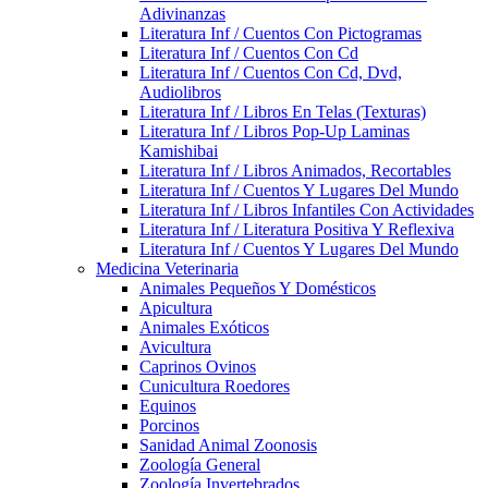
Adivinanzas
Literatura Inf / Cuentos Con Pictogramas
Literatura Inf / Cuentos Con Cd
Literatura Inf / Cuentos Con Cd, Dvd,
Audiolibros
Literatura Inf / Libros En Telas (Texturas)
Literatura Inf / Libros Pop-Up Laminas
Kamishibai
Literatura Inf / Libros Animados, Recortables
Literatura Inf / Cuentos Y Lugares Del Mundo
Literatura Inf / Libros Infantiles Con Actividades
Literatura Inf / Literatura Positiva Y Reflexiva
Literatura Inf / Cuentos Y Lugares Del Mundo
Medicina Veterinaria
Animales Pequeños Y Domésticos
Apicultura
Animales Exóticos
Avicultura
Caprinos Ovinos
Cunicultura Roedores
Equinos
Porcinos
Sanidad Animal Zoonosis
Zoología General
Zoología Invertebrados