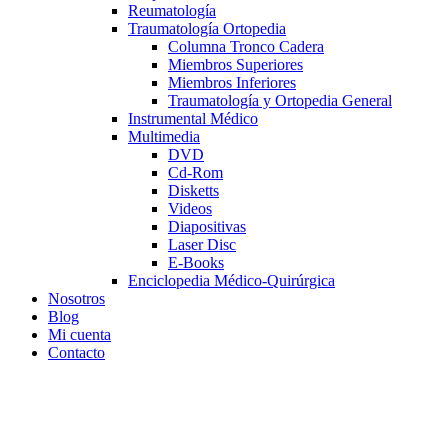
Reumatología
Traumatología Ortopedia
Columna Tronco Cadera
Miembros Superiores
Miembros Inferiores
Traumatología y Ortopedia General
Instrumental Médico
Multimedia
DVD
Cd-Rom
Disketts
Videos
Diapositivas
Laser Disc
E-Books
Enciclopedia Médico-Quirúrgica
Nosotros
Blog
Mi cuenta
Contacto