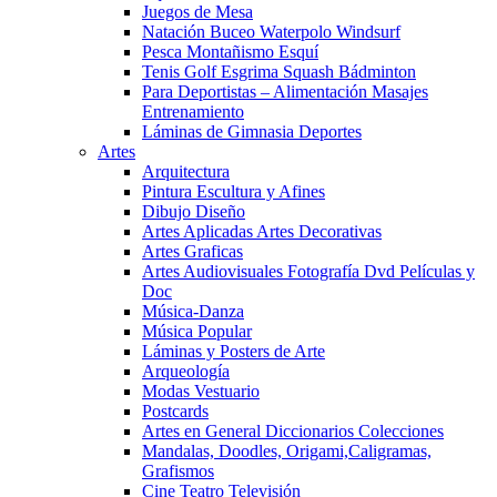
Juegos de Mesa
Natación Buceo Waterpolo Windsurf
Pesca Montañismo Esquí
Tenis Golf Esgrima Squash Bádminton
Para Deportistas – Alimentación Masajes
Entrenamiento
Láminas de Gimnasia Deportes
Artes
Arquitectura
Pintura Escultura y Afines
Dibujo Diseño
Artes Aplicadas Artes Decorativas
Artes Graficas
Artes Audiovisuales Fotografía Dvd Películas y
Doc
Música-Danza
Música Popular
Láminas y Posters de Arte
Arqueología
Modas Vestuario
Postcards
Artes en General Diccionarios Colecciones
Mandalas, Doodles, Origami,Caligramas,
Grafismos
Cine Teatro Televisión