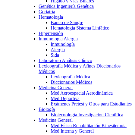
Hígado y Vías Biliares
Genética Ingeniería Genética
Geriatría
Hematología
Banco de Sangre
Hematología Sistema Linfático
Hipertensión
Inmunología Alergia
Inmunología
Alergia
Sida
Laboratorio Análisis Clínico
Lexicografía Médica y Afines Diccionarios
Médicos
Lexicografía Médica
Diccionarios Médicos
Medicina General
Med Aeroespacial Aerodinámica
Med Deportiva
Exámenes Pretest y Otros para Estudiantes
Biología
Biotecnología Investigación Científica
Medicina General
Med Física Rehabilitación Kinesiterapia
Med Interna y General