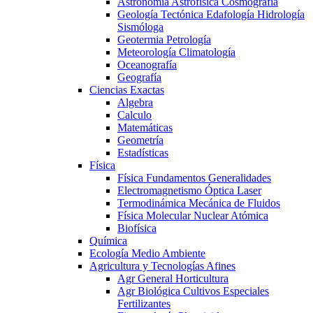
Astronomía Astrofísica Cosmografía
Geología Tectónica Edafología Hidrología
Sismóloga
Geotermia Petrología
Meteorología Climatología
Oceanografía
Geografía
Ciencias Exactas
Algebra
Calculo
Matemáticas
Geometría
Estadísticas
Física
Física Fundamentos Generalidades
Electromagnetismo Óptica Laser
Termodinámica Mecánica de Fluidos
Física Molecular Nuclear Atómica
Biofísica
Química
Ecología Medio Ambiente
Agricultura y Tecnologías Afines
Agr General Horticultura
Agr Biológica Cultivos Especiales
Fertilizantes