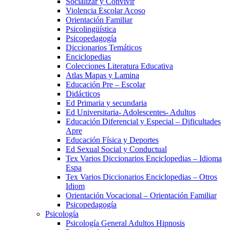
Socializar y Convivir
Violencia Escolar Acoso
Orientación Familiar
Psicolingüística
Psicopedagogía
Diccionarios Temáticos
Enciclopedias
Colecciones Literatura Educativa
Atlas Mapas y Lamina
Educación Pre – Escolar
Didácticos
Ed Primaria y secundaria
Ed Universitaria- Adolescentes- Adultos
Educación Diferencial y Especial – Dificultades
Apre
Educación Física y Deportes
Ed Sexual Social y Conductual
Tex Varios Diccionarios Enciclopedias – Idioma
Espa
Tex Varios Diccionarios Enciclopedias – Otros
Idiom
Orientación Vocacional – Orientación Familiar
Psicopedagogía
Psicología
Psicología General Adultos Hipnosis