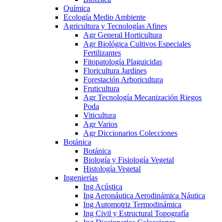
Química
Ecología Medio Ambiente
Agricultura y Tecnologías Afines
Agr General Horticultura
Agr Biológica Cultivos Especiales
Fertilizantes
Fitopatología Plaguicidas
Floricultura Jardines
Forestación Arboricultura
Fruticultura
Agr Tecnología Mecanización Riegos
Poda
Viticultura
Agr Varios
Agr Diccionarios Colecciones
Botánica
Botánica
Biología y Fisiología Vegetal
Histología Vegetal
Ingenierías
Ing Acústica
Ing Aeronáutica Aerodinámica Náutica
Ing Automotriz Termodinámica
Ing Civil y Estructural Topografía