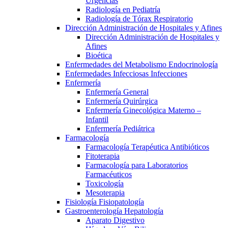
Urgencias
Radiología en Pediatría
Radiología de Tórax Respiratorio
Dirección Administración de Hospitales y Afines
Dirección Administración de Hospitales y
Afines
Bioética
Enfermedades del Metabolismo Endocrinología
Enfermedades Infecciosas Infecciones
Enfermería
Enfermería General
Enfermería Quirúrgica
Enfermería Ginecológica Materno –
Infantil
Enfermería Pediátrica
Farmacología
Farmacología Terapéutica Antibióticos
Fitoterapia
Farmacología para Laboratorios
Farmacéuticos
Toxicología
Mesoterapia
Fisiología Fisiopatología
Gastroenterología Hepatología
Aparato Digestivo