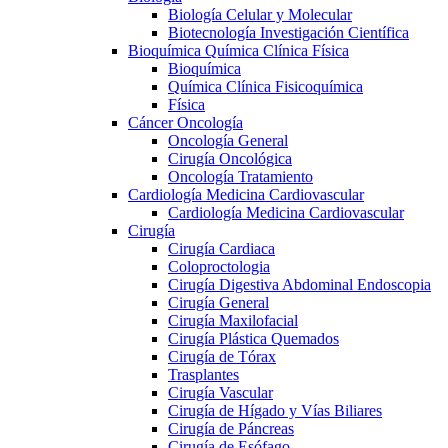
Biología Celular y Molecular
Biotecnología Investigación Científica
Bioquímica Química Clínica Física
Bioquímica
Química Clínica Fisicoquímica
Física
Cáncer Oncología
Oncología General
Cirugía Oncológica
Oncología Tratamiento
Cardiología Medicina Cardiovascular
Cardiología Medicina Cardiovascular
Cirugía
Cirugía Cardiaca
Coloproctologia
Cirugía Digestiva Abdominal Endoscopia
Cirugía General
Cirugía Maxilofacial
Cirugía Plástica Quemados
Cirugía de Tórax
Trasplantes
Cirugía Vascular
Cirugía de Hígado y Vías Biliares
Cirugía de Páncreas
Cirugía de Esófago