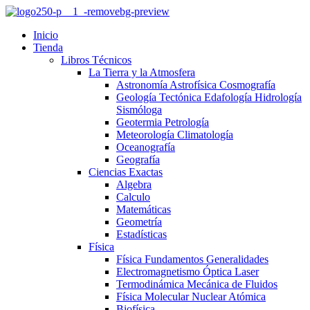
Inicio
Tienda
Libros Técnicos
La Tierra y la Atmosfera
Astronomía Astrofísica Cosmografía
Geología Tectónica Edafología Hidrología
Sismóloga
Geotermia Petrología
Meteorología Climatología
Oceanografía
Geografía
Ciencias Exactas
Algebra
Calculo
Matemáticas
Geometría
Estadísticas
Física
Física Fundamentos Generalidades
Electromagnetismo Óptica Laser
Termodinámica Mecánica de Fluidos
Física Molecular Nuclear Atómica
Biofísica