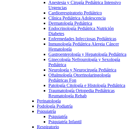
Anestesia y Cirugía Pediátrica Intensivo
Urgencias
Cardiorrespiratorio Pediátrico
Clínica Pediátrica Adolescencia
Dermatología Pediátrica
Endocrinología Pediátrica Nutrición
Diabetes
Enfermedades Infecciosas Pediátricas
Inmunología Pediátrica Alergia Cáncer
Hematología
Gastroenterología y Hepatología Pediátrica
Ginecología Nefrourología y Sexología
Pediátrica
Neurología y Neurocirugía Pediátrica
Oftalmología Otorrinolaringología
Pediátricas Fon
Patología Citología e Histología Pediátrica
Traumatología Ortopedia Pediátricas
Reumatología Rehab
Perinatología
Podología Podiatría
Psiquiatría
Psiquiatría
Psiquiatría Infantil
Respiratorio