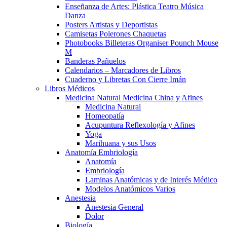
Enseñanza de Artes: Plástica Teatro Música
Danza
Posters Artistas y Deportistas
Camisetas Polerones Chaquetas
Photobooks Billeteras Organiser Pounch Mouse
M
Banderas Pañuelos
Calendarios – Marcadores de Libros
Cuaderno y Libretas Con Cierre Imán
Libros Médicos
Medicina Natural Medicina China y Afines
Medicina Natural
Homeopatía
Acupuntura Reflexología y Afines
Yoga
Marihuana y sus Usos
Anatomía Embriología
Anatomía
Embriología
Laminas Anatómicas y de Interés Médico
Modelos Anatómicos Varios
Anestesia
Anestesia General
Dolor
Biología