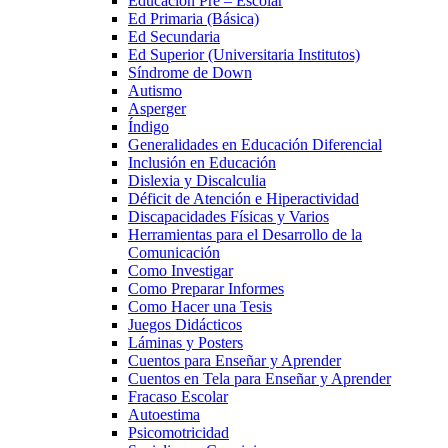
Educación Pre – Escolar
Ed Primaria (Básica)
Ed Secundaria
Ed Superior (Universitaria Institutos)
Síndrome de Down
Autismo
Asperger
Índigo
Generalidades en Educación Diferencial
Inclusión en Educación
Dislexia y Discalculia
Déficit de Atención e Hiperactividad
Discapacidades Físicas y Varios
Herramientas para el Desarrollo de la
Comunicación
Como Investigar
Como Preparar Informes
Como Hacer una Tesis
Juegos Didácticos
Láminas y Posters
Cuentos para Enseñar y Aprender
Cuentos en Tela para Enseñar y Aprender
Fracaso Escolar
Autoestima
Psicomotricidad