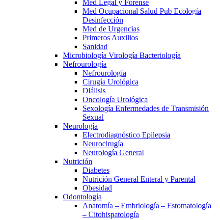
Med Legal y Forense
Med Ocupacional Salud Pub Ecología
Desinfección
Med de Urgencias
Primeros Auxilios
Sanidad
Microbiología Virología Bacteriología
Nefrourología
Nefrourología
Cirugía Urológica
Diálisis
Oncología Urológica
Sexología Enfermedades de Transmisión
Sexual
Neurología
Electrodiagnóstico Epilepsia
Neurocirugía
Neurología General
Nutrición
Diabetes
Nutrición General Enteral y Parental
Obesidad
Odontología
Anatomía – Embriología – Estomatología
– Citohispatología