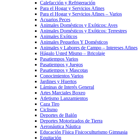
Calefacción y Refrigeración
Para el Hogar y Servicios Afines
Para el Hogar y Servicios Afines – Varios
Acuarios Peces
Animales Domésticos y Exóticos: Aves
Animales Domésticos y Exóticos: Terrestres
Animales Exóticos
Animales Pequeños Y Domésticos
Animales y Labores de Campo – Intereses Afines
Hágalo Usted Mismo – Bricolaje
Pasatiempos Varios
Pasatiempos y Juegos
Pasatiempos y Mascotas
Conocimientos Varios
Jardines y Huertos
Láminas de Interés General
Artes Marciales Boxeo
Atletismo Lanzamientos
Caza Tiro
Ciclismo
Deportes de Balón
Deportes Motorizados de Tierra
Aeronáutica Náutica
Educación Física Fisicoculturismo Gimnasia
Equitación