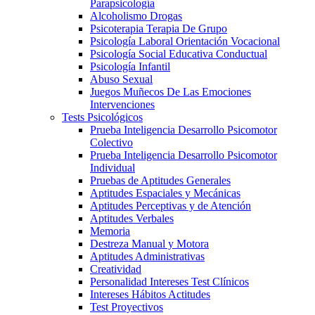
Parapsicología
Alcoholismo Drogas
Psicoterapia Terapia De Grupo
Psicología Laboral Orientación Vocacional
Psicología Social Educativa Conductual
Psicología Infantil
Abuso Sexual
Juegos Muñecos De Las Emociones
Intervenciones
Tests Psicológicos
Prueba Inteligencia Desarrollo Psicomotor
Colectivo
Prueba Inteligencia Desarrollo Psicomotor
Individual
Pruebas de Aptitudes Generales
Aptitudes Espaciales y Mecánicas
Aptitudes Perceptivas y de Atención
Aptitudes Verbales
Memoria
Destreza Manual y Motora
Aptitudes Administrativas
Creatividad
Personalidad Intereses Test Clínicos
Intereses Hábitos Actitudes
Test Proyectivos