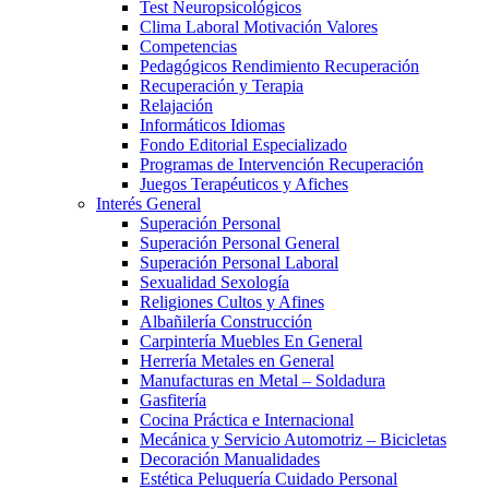
Test Neuropsicológicos
Clima Laboral Motivación Valores
Competencias
Pedagógicos Rendimiento Recuperación
Recuperación y Terapia
Relajación
Informáticos Idiomas
Fondo Editorial Especializado
Programas de Intervención Recuperación
Juegos Terapéuticos y Afiches
Interés General
Superación Personal
Superación Personal General
Superación Personal Laboral
Sexualidad Sexología
Religiones Cultos y Afines
Albañilería Construcción
Carpintería Muebles En General
Herrería Metales en General
Manufacturas en Metal – Soldadura
Gasfitería
Cocina Práctica e Internacional
Mecánica y Servicio Automotriz – Bicicletas
Decoración Manualidades
Estética Peluquería Cuidado Personal