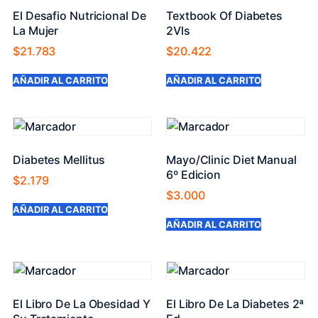
El Desafio Nutricional De
Textbook Of Diabetes
La Mujer
2Vls
$
21.783
$
20.422
AÑADIR AL CARRITO
AÑADIR AL CARRITO
Diabetes Mellitus
Mayo/Clinic Diet Manual
6º Edicion
$
2.179
$
3.000
AÑADIR AL CARRITO
AÑADIR AL CARRITO
El Libro De La Obesidad Y
El Libro De La Diabetes 2ª