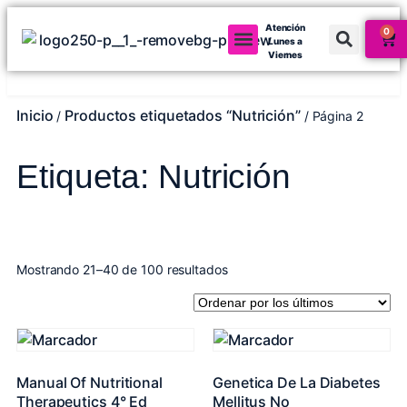
Atención
0
Lunes a
Viernes
Mi cuenta
Inicio
Productos etiquetados “Nutrición”
/
/ Página 2
Etiqueta: Nutrición
Mostrando 21–40 de 100 resultados
Manual Of Nutritional
Genetica De La Diabetes
Therapeutics 4° Ed
Mellitus No