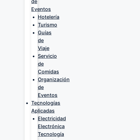
de
Eventos
Hotelería
Turismo
Guías
de
Viaje
Servicio
de
Comidas
Organización
de
Eventos
Tecnologías
Aplicadas
Electricidad
Electrónica
Tecnología