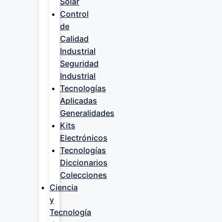
Solar
Control
de
Calidad
Industrial
Seguridad
Industrial
Tecnologías
Aplicadas
Generalidades
Kits
Electrónicos
Tecnologías
Diccionarios
Colecciones
Ciencia
y
Tecnología