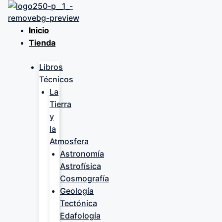
Saltar
al
contenido
Inicio
Tienda
Libros
Técnicos
La
Tierra
y
la
Atmosfera
Astronomía
Astrofísica
Cosmografía
Geología
Tectónica
Edafología