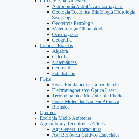
La Tierra y la Atmosfera
Astronomía Astrofísica Cosmografía
Geología Tectónica Edafología Hidrología
Sismóloga
Geotermia Petrología
Meteorología Climatología
Oceanografía
Geografía
Ciencias Exactas
Algebra
Calculo
Matemáticas
Geometría
Estadísticas
Física
Física Fundamentos Generalidades
Electromagnetismo Óptica Laser
Termodinámica Mecánica de Fluidos
Física Molecular Nuclear Atómica
Biofísica
Química
Ecología Medio Ambiente
Agricultura y Tecnologías Afines
Agr General Horticultura
Agr Biológica Cultivos Especiales