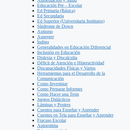
Alimentacion y Salud
Educación Pre – Escolar
Ed Primaria (Básica)
Ed Secundaria
Ed Superior (Universitaria Institutos)
Síndrome de Down
Autismo
Asperger
Índigo
Generalidades en Educación Diferencial
Inclusión en Educación
Dislexia y Discalculia
Déficit de Atención e Hiperactividad
Discapacidades Físicas y Varios
Herramientas para el Desarrollo de la
Comunicación
Como Investigar
Como Preparar Informes
Como Hacer una Tesis
Juegos Didácticos
Láminas y Posters
Cuentos para Enseñar y Aprender
Cuentos en Tela para Enseñar y Aprender
Fracaso Escolar
Autoestima