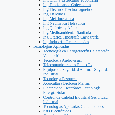
Ing Civil y Estructural Topografía
Ing Diccionarios Colecciones
Ing Eléctrica Electromagnética
Ing En Minas
Ing Metalmecánica
Ing Neumática Hidráulica
Ing Química y Afines
Ing Medioambiental Sanitaria
Ing Grafica Tipografía Cartografía
Ing Industrial Generalidades
Tecnologías Aplicadas
Tecnología en Refrigeración Calefacción
Ventilación
Tecnología Audiovisual
Telecomunicaciones Radio Tv
Equipos de Seguridad Alarmas Seguridad
Industrial
Tecnología Pesquera
Acuicultura Biología Marina
Electricidad Electrónica Tecnología
Energía Solar
Control de Calidad Industrial Seguridad
Industrial
Tecnologías Aplicadas Generalidades
Kits Electrónicos