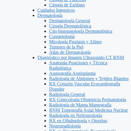
Cirugía de Esófago
Cuidados Intensivos
Dermatología
Dermatología General
Cirugía Dermatológica
Cito histopatología Dermatológica
Cosmetología
Micología Psoriasis y Afines
Tumores de la Piel
Atlas de Dermatología
Diagnóstico por Imagen Ultrasonido CT RNM
Anatomía Posiciones y Técnica
Radiológica
Angiografía Angioplastia
Radiología de Abdomen y Tejidos Blandos
RX Corazón Vascular Ecocardiografía
Doppler
Radiología General
RX Ginecología Obstetricia Perinatología
Radiología de Mama Mamografía
RNM Tomografía Axial Medicina Nuclear
Radiología en Nefrourología
RX en Oftalmología y Otorrino
Neurorradiología