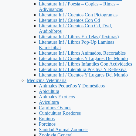
Literatura Inf / Poesía – Coplas – Rimas –
Adivinanzas
Literatura Inf / Cuentos Con Pictogramas
Literatura Inf / Cuentos Con Cd
Literatura Inf / Cuentos Con Cd, Dvd,
Audiolibros
Literatura Inf / Libros En Telas (Texturas)
Literatura Inf / Libros Pop-Up Laminas
Kamishibai
Literatura Inf / Libros Animados, Recortables
Literatura Inf / Cuentos Y Lugares Del Mundo
Literatura Inf / Libros Infantiles Con Actividades
Literatura Inf / Literatura Positiva Y Reflexiva
Literatura Inf / Cuentos Y Lugares Del Mundo
Medicina Veterinaria
Animales Pequeños Y Domésticos
Apicultura
Animales Exóticos
Avicultura
Caprinos Ovinos
Cunicultura Roedores
Equinos
Porcinos
Sanidad Animal Zoonosis
Zoología General