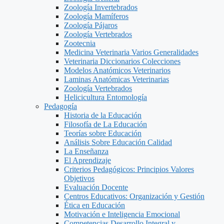
Zoología Invertebrados
Zoología Mamíferos
Zoología Pájaros
Zoología Vertebrados
Zootecnia
Medicina Veterinaria Varios Generalidades
Veterinaria Diccionarios Colecciones
Modelos Anatómicos Veterinarios
Laminas Anatómicas Veterinarias
Zoología Vertebrados
Helicicultura Entomología
Pedagogía
Historia de la Educación
Filosofía de La Educación
Teorías sobre Educación
Análisis Sobre Educación Calidad
La Enseñanza
El Aprendizaje
Criterios Pedagógicos: Principios Valores
Objetivos
Evaluación Docente
Centros Educativos: Organización y Gestión
Ética en Educación
Motivación e Inteligencia Emocional
Competencias Desarrollo Integral y