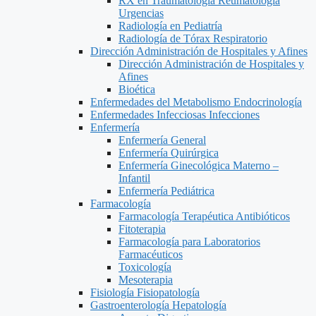
RX en Traumatología Reumatología
Urgencias
Radiología en Pediatría
Radiología de Tórax Respiratorio
Dirección Administración de Hospitales y Afines
Dirección Administración de Hospitales y
Afines
Bioética
Enfermedades del Metabolismo Endocrinología
Enfermedades Infecciosas Infecciones
Enfermería
Enfermería General
Enfermería Quirúrgica
Enfermería Ginecológica Materno –
Infantil
Enfermería Pediátrica
Farmacología
Farmacología Terapéutica Antibióticos
Fitoterapia
Farmacología para Laboratorios
Farmacéuticos
Toxicología
Mesoterapia
Fisiología Fisiopatología
Gastroenterología Hepatología