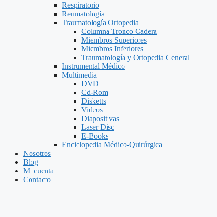
Respiratorio
Reumatología
Traumatología Ortopedia
Columna Tronco Cadera
Miembros Superiores
Miembros Inferiores
Traumatología y Ortopedia General
Instrumental Médico
Multimedia
DVD
Cd-Rom
Disketts
Videos
Diapositivas
Laser Disc
E-Books
Enciclopedia Médico-Quirúrgica
Nosotros
Blog
Mi cuenta
Contacto