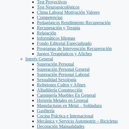
Test Proyectivos
Test Neuropsicológicos
Clima Laboral Motivación Valores
Competencias
Pedagógicos Rendimiento Recuperación
Recuperación y Terapia
Relajación
Informáticos Idiomas
Fondo Editorial Especializado
Programas de Intervención Recuperación
Juegos Terapéuticos y Afiches
Interés General
Superación Personal
Superación Personal General
Superación Personal Laboral
Sexualidad Sexología
Religiones Cultos y Afines
Albañilería Construcción
Carpintería Muebles En General
Herrería Metales en General
Manufacturas en Metal – Soldadura
Gasfitería
Cocina Práctica e Internacional
Mecánica y Servicio Automotriz – Bicicletas
Decoración Manualidades