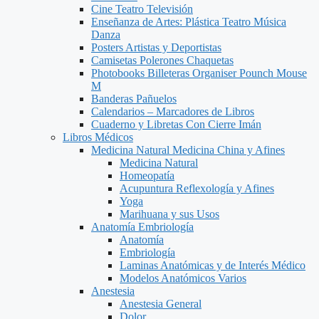
Cine Teatro Televisión
Enseñanza de Artes: Plástica Teatro Música
Danza
Posters Artistas y Deportistas
Camisetas Polerones Chaquetas
Photobooks Billeteras Organiser Pounch Mouse
M
Banderas Pañuelos
Calendarios – Marcadores de Libros
Cuaderno y Libretas Con Cierre Imán
Libros Médicos
Medicina Natural Medicina China y Afines
Medicina Natural
Homeopatía
Acupuntura Reflexología y Afines
Yoga
Marihuana y sus Usos
Anatomía Embriología
Anatomía
Embriología
Laminas Anatómicas y de Interés Médico
Modelos Anatómicos Varios
Anestesia
Anestesia General
Dolor