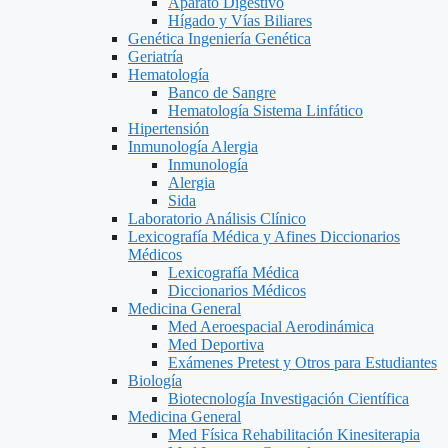
Aparato Digestivo
Hígado y Vías Biliares
Genética Ingeniería Genética
Geriatría
Hematología
Banco de Sangre
Hematología Sistema Linfático
Hipertensión
Inmunología Alergia
Inmunología
Alergia
Sida
Laboratorio Análisis Clínico
Lexicografía Médica y Afines Diccionarios
Médicos
Lexicografía Médica
Diccionarios Médicos
Medicina General
Med Aeroespacial Aerodinámica
Med Deportiva
Exámenes Pretest y Otros para Estudiantes
Biología
Biotecnología Investigación Científica
Medicina General
Med Física Rehabilitación Kinesiterapia