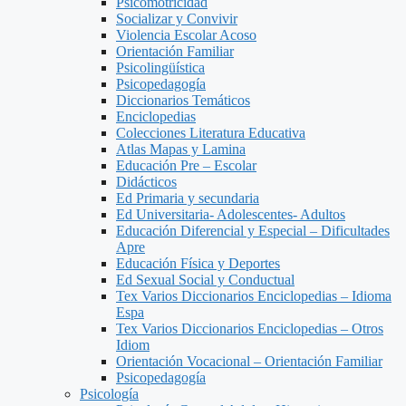
Psicomotricidad
Socializar y Convivir
Violencia Escolar Acoso
Orientación Familiar
Psicolingüística
Psicopedagogía
Diccionarios Temáticos
Enciclopedias
Colecciones Literatura Educativa
Atlas Mapas y Lamina
Educación Pre – Escolar
Didácticos
Ed Primaria y secundaria
Ed Universitaria- Adolescentes- Adultos
Educación Diferencial y Especial – Dificultades
Apre
Educación Física y Deportes
Ed Sexual Social y Conductual
Tex Varios Diccionarios Enciclopedias – Idioma
Espa
Tex Varios Diccionarios Enciclopedias – Otros
Idiom
Orientación Vocacional – Orientación Familiar
Psicopedagogía
Psicología