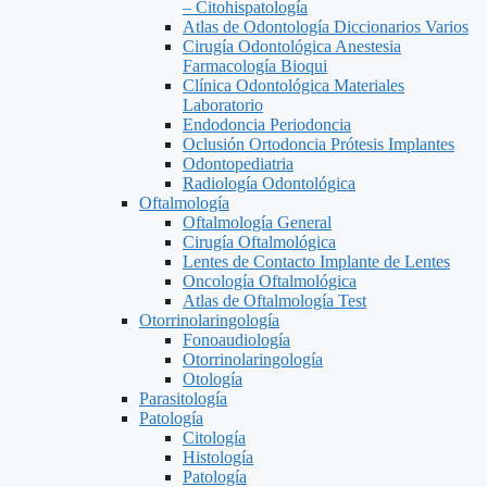
– Citohispatología
Atlas de Odontología Diccionarios Varios
Cirugía Odontológica Anestesia
Farmacología Bioqui
Clínica Odontológica Materiales
Laboratorio
Endodoncia Periodoncia
Oclusión Ortodoncia Prótesis Implantes
Odontopediatria
Radiología Odontológica
Oftalmología
Oftalmología General
Cirugía Oftalmológica
Lentes de Contacto Implante de Lentes
Oncología Oftalmológica
Atlas de Oftalmología Test
Otorrinolaringología
Fonoaudiología
Otorrinolaringología
Otología
Parasitología
Patología
Citología
Histología
Patología