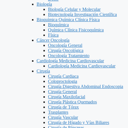
Biología
Biología Celular y Molecular
Biotecnología Investigación Científica
Bioquímica Química Clínica Física
Bioquímica
Química Clínica Fisicoquímica
Física
Cáncer Oncología
Oncología General
Cirugía Oncológica
Oncología Tratamiento
Cardiología Medicina Cardiovascular
Cardiología Medicina Cardiovascular
Cirugía
Cirugía Cardiaca
Coloproctologia
Cirugía Digestiva Abdominal Endoscopia
Cirugía General
Cirugía Maxilofacial
Cirugía Plástica Quemados
Cirugía de Tórax
Trasplantes
Cirugía Vascular
Cirugía de Hígado y Vías Biliares
Cirugía de Páncreas