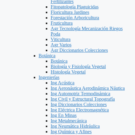
Fertilizantes
Fitopatología Plaguicidas
Floricultura Jardines
Forestación Arboricultura
Fruticultura
Agr Tecnología Mecanización Riegos
Poda
Viticultura
Agr Varios
Agr Diccionarios Colecciones
Botánica
Botánica
Biología y Fisiología Vegetal
Histología Vegetal
Ingenierías
Ing Acústica
Ing Aeronáutica Aerodinámica Náutica
Ing Automotriz Termodinámica
Ing Civil y Estructural Topografía
Ing Diccionarios Colecciones
Ing Eléctrica Electromagnética
Ing En Minas
Ing Metalmecánica
Ing Neumática Hidráulica
Ing Química y Afines