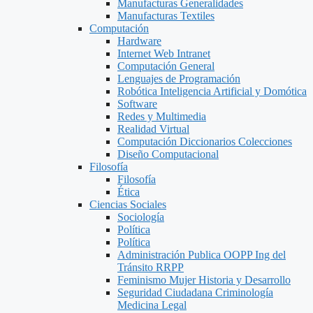
Manufacturas Generalidades
Manufacturas Textiles
Computación
Hardware
Internet Web Intranet
Computación General
Lenguajes de Programación
Robótica Inteligencia Artificial y Domótica
Software
Redes y Multimedia
Realidad Virtual
Computación Diccionarios Colecciones
Diseño Computacional
Filosofía
Filosofía
Ética
Ciencias Sociales
Sociología
Política
Política
Administración Publica OOPP Ing del
Tránsito RRPP
Feminismo Mujer Historia y Desarrollo
Seguridad Ciudadana Criminología
Medicina Legal