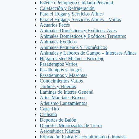
Estética Peluquería Cuidado Personal
Calefacción y Refrigeración
Para el Hogar y Servicios Afines
Para el Hogar y Servicios Afines – Varios
Acuarios Peces
Animales Domésticos y Exóticos: Aves
Animales Domésticos y Exóticos: Terrestres
Animales Exóticos
Animales Pequeños Y Domésticos
Animales y Labores de Campo – Intereses Afines
Hágalo Usted Mismo – Bricolaje
Pasatiempos Varios
Pasatiempos y Juegos
Pasatiempos y Mascotas
Conocimientos Varios
Jardines y Huertos
Láminas de Interés General
Artes Marciales Boxeo
Atletismo Lanzamientos
Caza Tiro
Ciclismo
Deportes de Balón
Deportes Motorizados de Tierra
Aeronáutica Náutica
Educación Física Fisicoculturismo Gimnasia