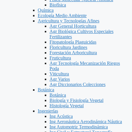
Biofísica
Química
Ecología Medio Ambiente
Agricultura y Tecnologías Afines
Agr General Horticultura
Agr Biológica Cultivos Especiales
Fertilizantes
Fitopatología Plaguicidas
Floricultura Jardines
Forestación Arboricultura
Fruticultura
Agr Tecnología Mecanización Riegos
Poda
Viticultura
Agr Varios
Agr Diccionarios Colecciones
Botánica
Botánica
Biología y Fisiología Vegetal
Histología Vegetal
Ingenierías
Ing Acústica
Ing Aeronáutica Aerodinámica Náutica
Ing Automotriz Termodinámica