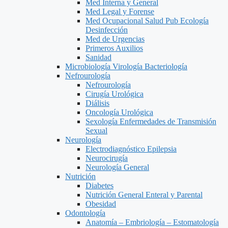
Med Interna y General
Med Legal y Forense
Med Ocupacional Salud Pub Ecología
Desinfección
Med de Urgencias
Primeros Auxilios
Sanidad
Microbiología Virología Bacteriología
Nefrourología
Nefrourología
Cirugía Urológica
Diálisis
Oncología Urológica
Sexología Enfermedades de Transmisión
Sexual
Neurología
Electrodiagnóstico Epilepsia
Neurocirugía
Neurología General
Nutrición
Diabetes
Nutrición General Enteral y Parental
Obesidad
Odontología
Anatomía – Embriología – Estomatología