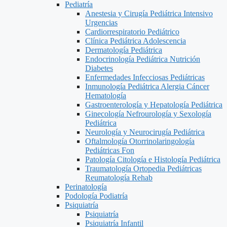
Pediatría
Anestesia y Cirugía Pediátrica Intensivo
Urgencias
Cardiorrespiratorio Pediátrico
Clínica Pediátrica Adolescencia
Dermatología Pediátrica
Endocrinología Pediátrica Nutrición
Diabetes
Enfermedades Infecciosas Pediátricas
Inmunología Pediátrica Alergia Cáncer
Hematología
Gastroenterología y Hepatología Pediátrica
Ginecología Nefrourología y Sexología
Pediátrica
Neurología y Neurocirugía Pediátrica
Oftalmología Otorrinolaringología
Pediátricas Fon
Patología Citología e Histología Pediátrica
Traumatología Ortopedia Pediátricas
Reumatología Rehab
Perinatología
Podología Podiatría
Psiquiatría
Psiquiatría
Psiquiatría Infantil