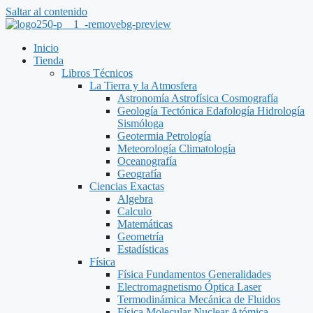
Saltar al contenido
Inicio
Tienda
Libros Técnicos
La Tierra y la Atmosfera
Astronomía Astrofísica Cosmografía
Geología Tectónica Edafología Hidrología
Sismóloga
Geotermia Petrología
Meteorología Climatología
Oceanografía
Geografía
Ciencias Exactas
Algebra
Calculo
Matemáticas
Geometría
Estadísticas
Física
Física Fundamentos Generalidades
Electromagnetismo Óptica Laser
Termodinámica Mecánica de Fluidos
Física Molecular Nuclear Atómica