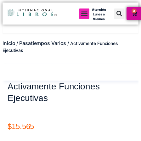
Atención
0
Lunes a
Viernes
Mi cuenta
Inicio
Pasatiempos Varios
/
/ Activamente Funciones
Ejecutivas
Activamente Funciones
Ejecutivas
$
15.565