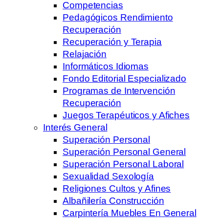
Competencias
Pedagógicos Rendimiento
Recuperación
Recuperación y Terapia
Relajación
Informáticos Idiomas
Fondo Editorial Especializado
Programas de Intervención
Recuperación
Juegos Terapéuticos y Afiches
Interés General
Superación Personal
Superación Personal General
Superación Personal Laboral
Sexualidad Sexología
Religiones Cultos y Afines
Albañilería Construcción
Carpintería Muebles En General