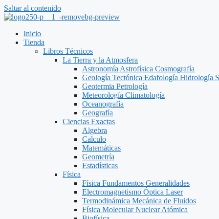
Saltar al contenido
Inicio
Tienda
Libros Técnicos
La Tierra y la Atmosfera
Astronomía Astrofísica Cosmografía
Geología Tectónica Edafología Hidrología 
Geotermia Petrología
Meteorología Climatología
Oceanografía
Geografía
Ciencias Exactas
Algebra
Calculo
Matemáticas
Geometría
Estadísticas
Física
Física Fundamentos Generalidades
Electromagnetismo Óptica Laser
Termodinámica Mecánica de Fluidos
Física Molecular Nuclear Atómica
Biofísica