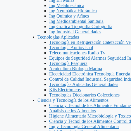
Ing En Minas
Ing Metalmecánica
Ing Neumática Hidráulica
Ing Química y Afines
Ing Medioambiental Sanitaria
Ing Grafica Tipografía Cartografía
Ing Industrial Generalidades
Tecnologías Aplicadas
Tecnología en Refrigeración Calefacción Ve
Tecnología Audiovisual
Telecomunicaciones Radio Tv
Equipos de Seguridad Alarmas Seguridad Ind
Tecnología Pesquera
Acuicultura Biología Marina
Electricidad Electrónica Tecnología Energía
Control de Calidad Industrial Seguridad Indu
Tecnologías Aplicadas Generalidades
Kits Electrónicos
Tecnologías Diccionarios Colecciones
Ciencia y Tecnología de los Alimentos
Ciencia y Tecnol de los Alimentos Fundame
Análisis de los Alimentos
Higiene Alimentaria Microbiología y Toxico
Ciencia y Tecnol de los Alimentos Control 
Ing y Tecnología General Alimentaria