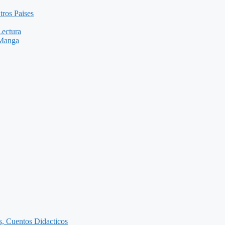
tros Paises
Lectura
 Manga
as, Cuentos Didacticos