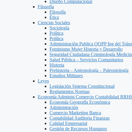
Diseño Computacional
Filosofía
Filosofía
Ética
Ciencias Sociales
Sociología
Política
Política
Administración Publica OOPP Ing del Trán
Feminismo Mujer Historia y Desarrollo
Seguridad Ciudadana Criminología Medicin
Salud Pública – Servicios Comunitarios
Historia
Prehistoria – Antropología – Paleontología
Estudios Militares
Leyes
Legislación Sistema Constitucional
Reglamentos Normas
Economía Administ Comercio Contabilidad RRH
Economía Geografía Económica
Administración
Comercio Marketing Banca
Contabilidad Auditoria Finanzas
Calidad Empresarial
Gestión de Recursos Humanos