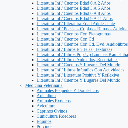
Literatura Inf / Cuentos Edad 0 A 2 Años
Literatura Inf / Cuentos Edad 3 A 5 Años
Literatura Inf / Cuentos Edad 6 A 8 Años
Literatura Inf / Cuentos Edad 9 A 11 Años
Literatura Inf / Literatura Edad Adolescente
Literatura Inf / Poesía – Coplas – Rimas – Adivin
Literatura Inf / Cuentos Con Pictogramas
Literatura Inf / Cuentos Con Cd
Literatura Inf / Cuentos Con Cd, Dvd, Audiolibros
Literatura Inf / Libros En Telas (Texturas)
Literatura Inf / Libros Pop-Up Laminas Kamishiba
Literatura Inf / Libros Animados, Recortables
Literatura Inf / Cuentos Y Lugares Del Mundo
Literatura Inf / Libros Infantiles Con Actividades
Literatura Inf / Literatura Positiva Y Reflexiva
Literatura Inf / Cuentos Y Lugares Del Mundo
Medicina Veterinaria
Animales Pequeños Y Domésticos
Apicultura
Animales Exóticos
Avicultura
Caprinos Ovinos
Cunicultura Roedores
Equinos
Porcinos