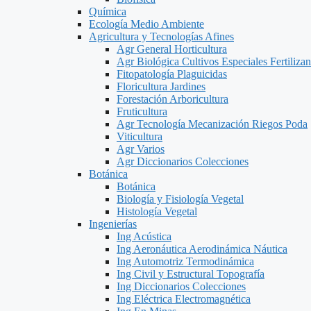
Química
Ecología Medio Ambiente
Agricultura y Tecnologías Afines
Agr General Horticultura
Agr Biológica Cultivos Especiales Fertilizan
Fitopatología Plaguicidas
Floricultura Jardines
Forestación Arboricultura
Fruticultura
Agr Tecnología Mecanización Riegos Poda
Viticultura
Agr Varios
Agr Diccionarios Colecciones
Botánica
Botánica
Biología y Fisiología Vegetal
Histología Vegetal
Ingenierías
Ing Acústica
Ing Aeronáutica Aerodinámica Náutica
Ing Automotriz Termodinámica
Ing Civil y Estructural Topografía
Ing Diccionarios Colecciones
Ing Eléctrica Electromagnética