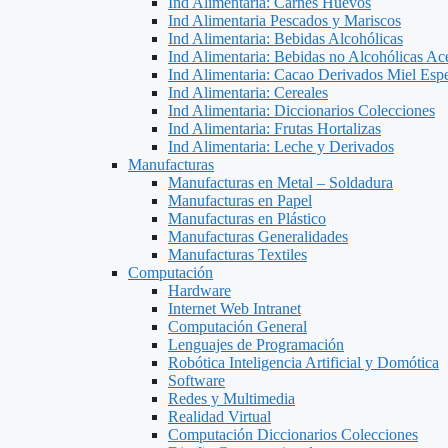
Ind Alimentaria: Carnes Huevos
Ind Alimentaria Pescados y Mariscos
Ind Alimentaria: Bebidas Alcohólicas
Ind Alimentaria: Bebidas no Alcohólicas Ace
Ind Alimentaria: Cacao Derivados Miel Espe
Ind Alimentaria: Cereales
Ind Alimentaria: Diccionarios Colecciones
Ind Alimentaria: Frutas Hortalizas
Ind Alimentaria: Leche y Derivados
Manufacturas
Manufacturas en Metal – Soldadura
Manufacturas en Papel
Manufacturas en Plástico
Manufacturas Generalidades
Manufacturas Textiles
Computación
Hardware
Internet Web Intranet
Computación General
Lenguajes de Programación
Robótica Inteligencia Artificial y Domótica
Software
Redes y Multimedia
Realidad Virtual
Computación Diccionarios Colecciones