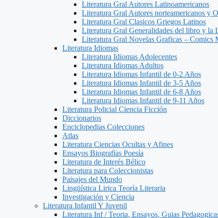
Literatura Gral Autores Latinoamericanos
Literatura Gral Autores norteamericanos y O
Literatura Gral Clasicos Griegos Latinos
Literatura Gral Generalidades del libro y la 
Literatura Gral Novelas Graficas – Comics
Literatura Idiomas
Literatura Idiomas Adolecentes
Literatura Idiomas Adultos
Literatura Idiomas Infantil de 0-2 Años
Literatura Idiomas Infantil de 3-5 Años
Literatura Idiomas Infantil de 6-8 Años
Literatura Idiomas Infantil de 9-11 Años
Literatura Policial Ciencia Ficción
Diccionarios
Enciclopedias Colecciones
Atlas
Literatura Ciencias Ocultas y Afines
Ensayos Biografías Poesía
Literatura de Interés Bélico
Literatura para Coleccionistas
Paisajes del Mundo
Lingüística Lirica Teoría Literaria
Investigación y Ciencia
Literatura Infantil Y Juvenil
Literatura Inf / Teoria, Ensayos, Guias Pedagogic