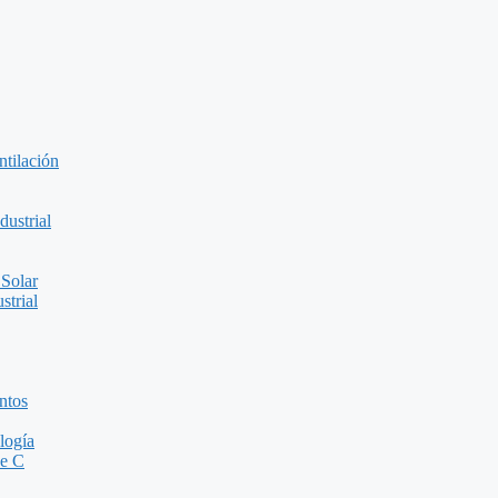
ntilación
ustrial
 Solar
strial
ntos
logía
de C