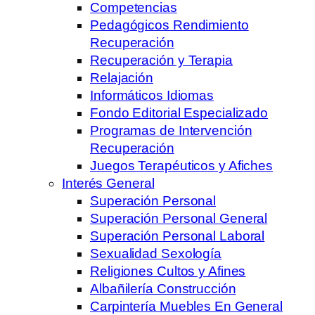
Competencias
Pedagógicos Rendimiento
Recuperación
Recuperación y Terapia
Relajación
Informáticos Idiomas
Fondo Editorial Especializado
Programas de Intervención
Recuperación
Juegos Terapéuticos y Afiches
Interés General
Superación Personal
Superación Personal General
Superación Personal Laboral
Sexualidad Sexología
Religiones Cultos y Afines
Albañilería Construcción
Carpintería Muebles En General