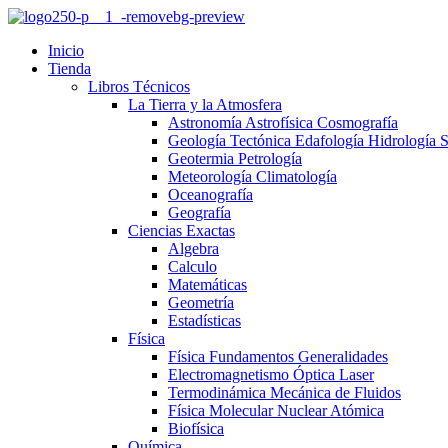
Inicio
Tienda
Libros Técnicos
La Tierra y la Atmosfera
Astronomía Astrofísica Cosmografía
Geología Tectónica Edafología Hidrología 
Geotermia Petrología
Meteorología Climatología
Oceanografía
Geografía
Ciencias Exactas
Algebra
Calculo
Matemáticas
Geometría
Estadísticas
Física
Física Fundamentos Generalidades
Electromagnetismo Óptica Laser
Termodinámica Mecánica de Fluidos
Física Molecular Nuclear Atómica
Biofísica
Química