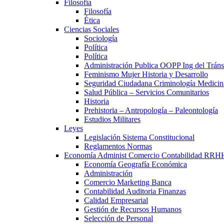
Filosofía
Filosofía
Ética
Ciencias Sociales
Sociología
Política
Política
Administración Publica OOPP Ing del Trán
Feminismo Mujer Historia y Desarrollo
Seguridad Ciudadana Criminología Medicin
Salud Pública – Servicios Comunitarios
Historia
Prehistoria – Antropología – Paleontología
Estudios Militares
Leyes
Legislación Sistema Constitucional
Reglamentos Normas
Economía Administ Comercio Contabilidad RRH
Economía Geografía Económica
Administración
Comercio Marketing Banca
Contabilidad Auditoria Finanzas
Calidad Empresarial
Gestión de Recursos Humanos
Selección de Personal