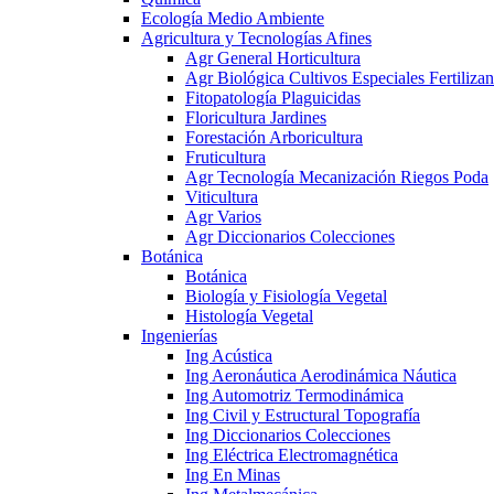
Ecología Medio Ambiente
Agricultura y Tecnologías Afines
Agr General Horticultura
Agr Biológica Cultivos Especiales Fertilizan
Fitopatología Plaguicidas
Floricultura Jardines
Forestación Arboricultura
Fruticultura
Agr Tecnología Mecanización Riegos Poda
Viticultura
Agr Varios
Agr Diccionarios Colecciones
Botánica
Botánica
Biología y Fisiología Vegetal
Histología Vegetal
Ingenierías
Ing Acústica
Ing Aeronáutica Aerodinámica Náutica
Ing Automotriz Termodinámica
Ing Civil y Estructural Topografía
Ing Diccionarios Colecciones
Ing Eléctrica Electromagnética
Ing En Minas