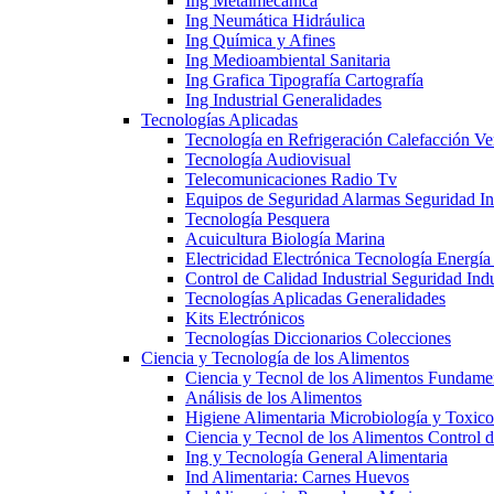
Ing Metalmecánica
Ing Neumática Hidráulica
Ing Química y Afines
Ing Medioambiental Sanitaria
Ing Grafica Tipografía Cartografía
Ing Industrial Generalidades
Tecnologías Aplicadas
Tecnología en Refrigeración Calefacción Ve
Tecnología Audiovisual
Telecomunicaciones Radio Tv
Equipos de Seguridad Alarmas Seguridad Ind
Tecnología Pesquera
Acuicultura Biología Marina
Electricidad Electrónica Tecnología Energía
Control de Calidad Industrial Seguridad Indu
Tecnologías Aplicadas Generalidades
Kits Electrónicos
Tecnologías Diccionarios Colecciones
Ciencia y Tecnología de los Alimentos
Ciencia y Tecnol de los Alimentos Fundame
Análisis de los Alimentos
Higiene Alimentaria Microbiología y Toxico
Ciencia y Tecnol de los Alimentos Control 
Ing y Tecnología General Alimentaria
Ind Alimentaria: Carnes Huevos