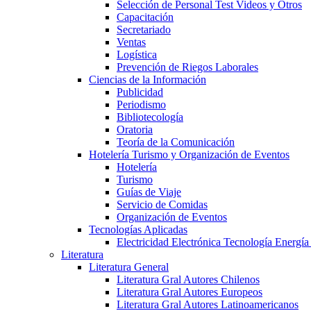
Selección de Personal Test Videos y Otros
Capacitación
Secretariado
Ventas
Logística
Prevención de Riegos Laborales
Ciencias de la Información
Publicidad
Periodismo
Bibliotecología
Oratoria
Teoría de la Comunicación
Hotelería Turismo y Organización de Eventos
Hotelería
Turismo
Guías de Viaje
Servicio de Comidas
Organización de Eventos
Tecnologías Aplicadas
Electricidad Electrónica Tecnología Energía
Literatura
Literatura General
Literatura Gral Autores Chilenos
Literatura Gral Autores Europeos
Literatura Gral Autores Latinoamericanos