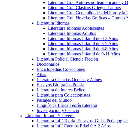
Literatura Gral Autores norteamericanos y O
Literatura Gral Clasicos Griegos Latinos
Literatura Gral Generalidades del libro y la 
Literatura Gral Novelas Graficas – Comics
Literatura Idiomas
Literatura Idiomas Adolecentes
Literatura Idiomas Adultos
Literatura Idiomas Infantil de 0-2 Años
Literatura Idiomas Infantil de 3-5 Años
Literatura Idiomas Infantil de 6-8 Años
Literatura Idiomas Infantil de 9-11 Años
Literatura Policial Ciencia Ficción
Diccionarios
Enciclopedias Colecciones
Atlas
Literatura Ciencias Ocultas y Afines
Ensayos Biografías Poesía
Literatura de Interés Bélico
Literatura para Coleccionistas
Paisajes del Mundo
Lingüística Lirica Teoría Literaria
Investigación y Ciencia
Literatura Infantil Y Juvenil
Literatura Inf / Teoria, Ensayos, Guias Pedagogic
Literatura Inf / Cuentos Edad 0 A 2 Años