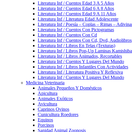
Literatura Inf / Cuentos Edad 3 A 5 Años
Literatura Inf / Cuentos Edad 6 A 8 Años
Literatura Inf / Cuentos Edad 9 A 11 Años
Literatura Inf / Literatura Edad Adolescente
Literatura Inf / Poesía – Coplas – Rimas – Adivin
Literatura Inf / Cuentos Con Pictogramas
Literatura Inf / Cuentos Con Cd
Literatura Inf / Cuentos Con Cd, Dvd, Audiolibros
Literatura Inf / Libros En Telas (Texturas)
Literatura Inf / Libros Pop-Up Laminas Kamishiba
Literatura Inf / Libros Animados, Recortables
Literatura Inf / Cuentos Y Lugares Del Mundo
Literatura Inf / Libros Infantiles Con Actividades
Literatura Inf / Literatura Positiva Y Reflexiva
Literatura Inf / Cuentos Y Lugares Del Mundo
Medicina Veterinaria
Animales Pequeños Y Domésticos
Apicultura
Animales Exóticos
Avicultura
Caprinos Ovinos
Cunicultura Roedores
Equinos
Porcinos
Sanidad Animal Zoonosis