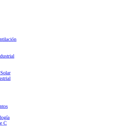
ntilación
ustrial
 Solar
strial
ntos
logía
de C