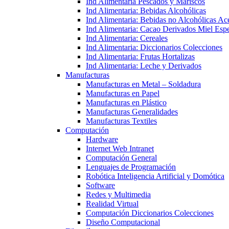
Ind Alimentaria Pescados y Mariscos
Ind Alimentaria: Bebidas Alcohólicas
Ind Alimentaria: Bebidas no Alcohólicas Ace
Ind Alimentaria: Cacao Derivados Miel Espe
Ind Alimentaria: Cereales
Ind Alimentaria: Diccionarios Colecciones
Ind Alimentaria: Frutas Hortalizas
Ind Alimentaria: Leche y Derivados
Manufacturas
Manufacturas en Metal – Soldadura
Manufacturas en Papel
Manufacturas en Plástico
Manufacturas Generalidades
Manufacturas Textiles
Computación
Hardware
Internet Web Intranet
Computación General
Lenguajes de Programación
Robótica Inteligencia Artificial y Domótica
Software
Redes y Multimedia
Realidad Virtual
Computación Diccionarios Colecciones
Diseño Computacional