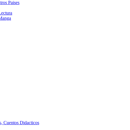
tros Paises
Lectura
 Manga
as, Cuentos Didacticos