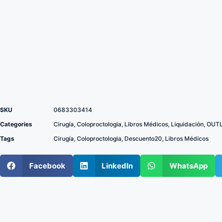
SKU
0683303414
Categories
Cirugía
,
Coloproctologia
,
Libros Médicos
,
Liquidación
,
OUT
Tags
Cirugía
,
Coloproctologia
,
Descuento20
,
Libros Médicos
Facebook
LinkedIn
WhatsApp