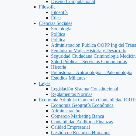
Diseño Computacional
Filosofía
Filosofía
Ética
Ciencias Sociales
Sociología
Política
Política
Administración Publica OOPP Ing del Trán
Feminismo Mujer Historia y Desarrollo
Seguridad Ciudadana Criminología Medicin
Salud Pública – Servicios Comunitarios
Historia
Prehistoria – Antropología – Paleontología
Estudios Militares
Leyes
Legislación Sistema Constitucional
Reglamentos Normas
Economía Administ Comercio Contabilidad RRH
Economía Geografía Económica
Administración
Comercio Marketing Banca
Contabilidad Auditoria Finanzas
Calidad Empresarial
Gestión de Recursos Humanos