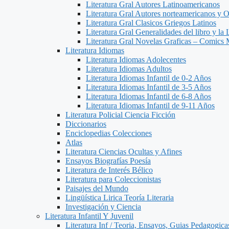
Literatura Gral Autores Latinoamericanos
Literatura Gral Autores norteamericanos y O
Literatura Gral Clasicos Griegos Latinos
Literatura Gral Generalidades del libro y la 
Literatura Gral Novelas Graficas – Comics
Literatura Idiomas
Literatura Idiomas Adolecentes
Literatura Idiomas Adultos
Literatura Idiomas Infantil de 0-2 Años
Literatura Idiomas Infantil de 3-5 Años
Literatura Idiomas Infantil de 6-8 Años
Literatura Idiomas Infantil de 9-11 Años
Literatura Policial Ciencia Ficción
Diccionarios
Enciclopedias Colecciones
Atlas
Literatura Ciencias Ocultas y Afines
Ensayos Biografías Poesía
Literatura de Interés Bélico
Literatura para Coleccionistas
Paisajes del Mundo
Lingüística Lirica Teoría Literaria
Investigación y Ciencia
Literatura Infantil Y Juvenil
Literatura Inf / Teoria, Ensayos, Guias Pedagogic