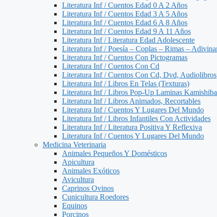
Literatura Inf / Cuentos Edad 0 A 2 Años
Literatura Inf / Cuentos Edad 3 A 5 Años
Literatura Inf / Cuentos Edad 6 A 8 Años
Literatura Inf / Cuentos Edad 9 A 11 Años
Literatura Inf / Literatura Edad Adolescente
Literatura Inf / Poesía – Coplas – Rimas – Adivin
Literatura Inf / Cuentos Con Pictogramas
Literatura Inf / Cuentos Con Cd
Literatura Inf / Cuentos Con Cd, Dvd, Audiolibros
Literatura Inf / Libros En Telas (Texturas)
Literatura Inf / Libros Pop-Up Laminas Kamishiba
Literatura Inf / Libros Animados, Recortables
Literatura Inf / Cuentos Y Lugares Del Mundo
Literatura Inf / Libros Infantiles Con Actividades
Literatura Inf / Literatura Positiva Y Reflexiva
Literatura Inf / Cuentos Y Lugares Del Mundo
Medicina Veterinaria
Animales Pequeños Y Domésticos
Apicultura
Animales Exóticos
Avicultura
Caprinos Ovinos
Cunicultura Roedores
Equinos
Porcinos