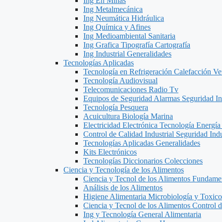
Ing En Minas
Ing Metalmecánica
Ing Neumática Hidráulica
Ing Química y Afines
Ing Medioambiental Sanitaria
Ing Grafica Tipografía Cartografía
Ing Industrial Generalidades
Tecnologías Aplicadas
Tecnología en Refrigeración Calefacción Ve
Tecnología Audiovisual
Telecomunicaciones Radio Tv
Equipos de Seguridad Alarmas Seguridad Ind
Tecnología Pesquera
Acuicultura Biología Marina
Electricidad Electrónica Tecnología Energía
Control de Calidad Industrial Seguridad Indu
Tecnologías Aplicadas Generalidades
Kits Electrónicos
Tecnologías Diccionarios Colecciones
Ciencia y Tecnología de los Alimentos
Ciencia y Tecnol de los Alimentos Fundame
Análisis de los Alimentos
Higiene Alimentaria Microbiología y Toxico
Ciencia y Tecnol de los Alimentos Control 
Ing y Tecnología General Alimentaria