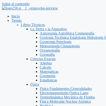
Saltar al contenido
Inicio
Tienda
Libros Técnicos
La Tierra y la Atmosfera
Astronomía Astrofísica Cosmografía
Geología Tectónica Edafología Hidrología 
Geotermia Petrología
Meteorología Climatología
Oceanografía
Geografía
Ciencias Exactas
Algebra
Calculo
Matemáticas
Geometría
Estadísticas
Física
Física Fundamentos Generalidades
Electromagnetismo Óptica Laser
Termodinámica Mecánica de Fluidos
Física Molecular Nuclear Atómica
Biofísica