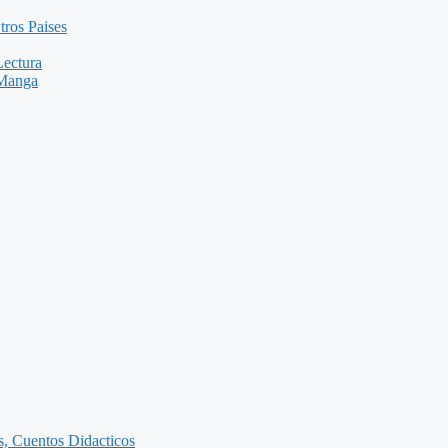
tros Paises
Lectura
 Manga
as, Cuentos Didacticos