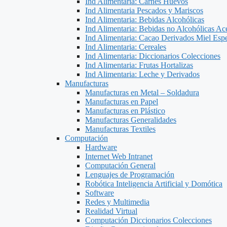
Ind Alimentaria: Carnes Huevos
Ind Alimentaria Pescados y Mariscos
Ind Alimentaria: Bebidas Alcohólicas
Ind Alimentaria: Bebidas no Alcohólicas Ace
Ind Alimentaria: Cacao Derivados Miel Espe
Ind Alimentaria: Cereales
Ind Alimentaria: Diccionarios Colecciones
Ind Alimentaria: Frutas Hortalizas
Ind Alimentaria: Leche y Derivados
Manufacturas
Manufacturas en Metal – Soldadura
Manufacturas en Papel
Manufacturas en Plástico
Manufacturas Generalidades
Manufacturas Textiles
Computación
Hardware
Internet Web Intranet
Computación General
Lenguajes de Programación
Robótica Inteligencia Artificial y Domótica
Software
Redes y Multimedia
Realidad Virtual
Computación Diccionarios Colecciones