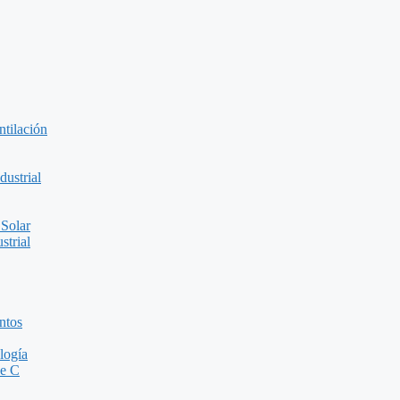
ntilación
ustrial
 Solar
strial
ntos
logía
de C