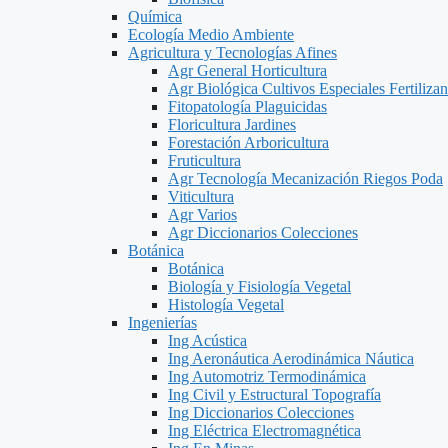
Química
Ecología Medio Ambiente
Agricultura y Tecnologías Afines
Agr General Horticultura
Agr Biológica Cultivos Especiales Fertilizan
Fitopatología Plaguicidas
Floricultura Jardines
Forestación Arboricultura
Fruticultura
Agr Tecnología Mecanización Riegos Poda
Viticultura
Agr Varios
Agr Diccionarios Colecciones
Botánica
Botánica
Biología y Fisiología Vegetal
Histología Vegetal
Ingenierías
Ing Acústica
Ing Aeronáutica Aerodinámica Náutica
Ing Automotriz Termodinámica
Ing Civil y Estructural Topografía
Ing Diccionarios Colecciones
Ing Eléctrica Electromagnética