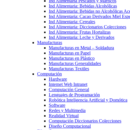
Ind Alimentaria Pescados y Mariscos
Ind Alimentaria: Bebidas Alcohólicas
Ind Alimentaria: Bebidas no Alcohólicas Ace
Ind Alimentaria: Cacao Derivados Miel Espe
Ind Alimentaria: Cereales
Ind Alimentaria: Diccionarios Colecciones
Ind Alimentaria: Frutas Hortalizas
Ind Alimentaria: Leche y Derivados
Manufacturas
Manufacturas en Metal – Soldadura
Manufacturas en Papel
Manufacturas en Plástico
Manufacturas Generalidades
Manufacturas Textiles
Computación
Hardware
Internet Web Intranet
Computación General
Lenguajes de Programación
Robótica Inteligencia Artificial y Domótica
Software
Redes y Multimedia
Realidad Virtual
Computación Diccionarios Colecciones
Diseño Computacional