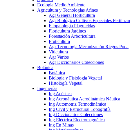
Ecología Medio Ambiente
Agricultura y Tecnologías Afines
Agr General Horticultura
Agr Biológica Cultivos Especiales Fertilizan
Fitopatología Plaguicidas
Floricultura Jardines
Forestación Arboricultura
Fruticultura
Agr Tecnología Mecanización Riegos Poda
Viticultura
Agr Varios
Agr Diccionarios Colecciones
Botánica
Botánica
Biología y Fisiología Vegetal
Histología Vegetal
Ingenierías
Ing Acústica
Ing Aeronáutica Aerodinámica Náutica
Ing Automotriz Termodinámica
Ing Civil y Estructural Topografía
Ing Diccionarios Colecciones
Ing Eléctrica Electromagnética
Ing En Minas