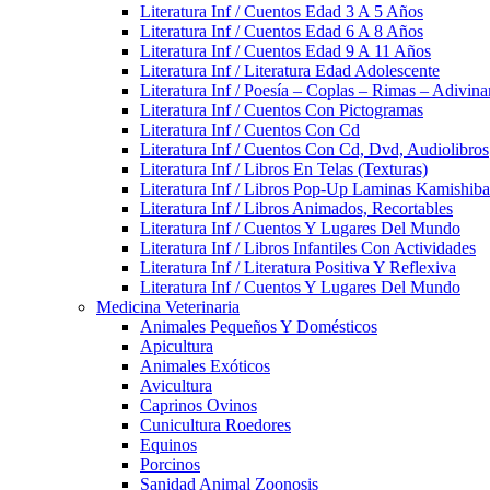
Literatura Inf / Cuentos Edad 3 A 5 Años
Literatura Inf / Cuentos Edad 6 A 8 Años
Literatura Inf / Cuentos Edad 9 A 11 Años
Literatura Inf / Literatura Edad Adolescente
Literatura Inf / Poesía – Coplas – Rimas – Adivin
Literatura Inf / Cuentos Con Pictogramas
Literatura Inf / Cuentos Con Cd
Literatura Inf / Cuentos Con Cd, Dvd, Audiolibros
Literatura Inf / Libros En Telas (Texturas)
Literatura Inf / Libros Pop-Up Laminas Kamishiba
Literatura Inf / Libros Animados, Recortables
Literatura Inf / Cuentos Y Lugares Del Mundo
Literatura Inf / Libros Infantiles Con Actividades
Literatura Inf / Literatura Positiva Y Reflexiva
Literatura Inf / Cuentos Y Lugares Del Mundo
Medicina Veterinaria
Animales Pequeños Y Domésticos
Apicultura
Animales Exóticos
Avicultura
Caprinos Ovinos
Cunicultura Roedores
Equinos
Porcinos
Sanidad Animal Zoonosis