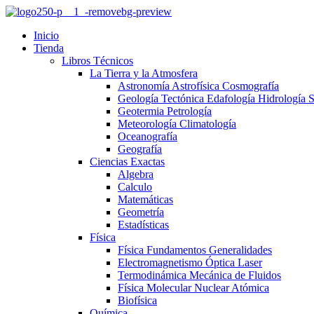
Inicio
Tienda
Libros Técnicos
La Tierra y la Atmosfera
Astronomía Astrofísica Cosmografía
Geología Tectónica Edafología Hidrología 
Geotermia Petrología
Meteorología Climatología
Oceanografía
Geografía
Ciencias Exactas
Algebra
Calculo
Matemáticas
Geometría
Estadísticas
Física
Física Fundamentos Generalidades
Electromagnetismo Óptica Laser
Termodinámica Mecánica de Fluidos
Física Molecular Nuclear Atómica
Biofísica
Química