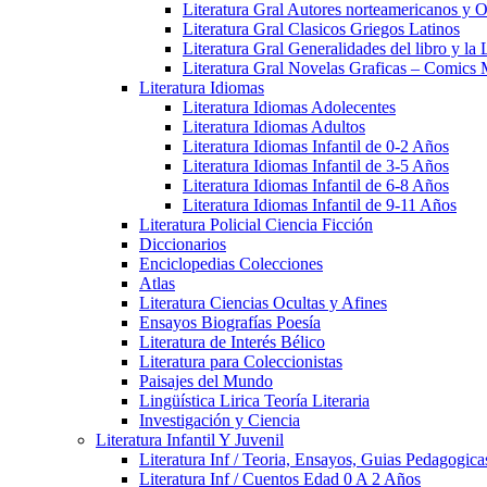
Literatura Gral Autores norteamericanos y O
Literatura Gral Clasicos Griegos Latinos
Literatura Gral Generalidades del libro y la 
Literatura Gral Novelas Graficas – Comics
Literatura Idiomas
Literatura Idiomas Adolecentes
Literatura Idiomas Adultos
Literatura Idiomas Infantil de 0-2 Años
Literatura Idiomas Infantil de 3-5 Años
Literatura Idiomas Infantil de 6-8 Años
Literatura Idiomas Infantil de 9-11 Años
Literatura Policial Ciencia Ficción
Diccionarios
Enciclopedias Colecciones
Atlas
Literatura Ciencias Ocultas y Afines
Ensayos Biografías Poesía
Literatura de Interés Bélico
Literatura para Coleccionistas
Paisajes del Mundo
Lingüística Lirica Teoría Literaria
Investigación y Ciencia
Literatura Infantil Y Juvenil
Literatura Inf / Teoria, Ensayos, Guias Pedagogic
Literatura Inf / Cuentos Edad 0 A 2 Años