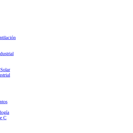
ntilación
ustrial
 Solar
strial
ntos
logía
de C