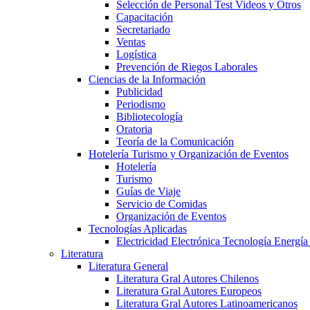
Selección de Personal Test Videos y Otros
Capacitación
Secretariado
Ventas
Logística
Prevención de Riegos Laborales
Ciencias de la Información
Publicidad
Periodismo
Bibliotecología
Oratoria
Teoría de la Comunicación
Hotelería Turismo y Organización de Eventos
Hotelería
Turismo
Guías de Viaje
Servicio de Comidas
Organización de Eventos
Tecnologías Aplicadas
Electricidad Electrónica Tecnología Energía
Literatura
Literatura General
Literatura Gral Autores Chilenos
Literatura Gral Autores Europeos
Literatura Gral Autores Latinoamericanos