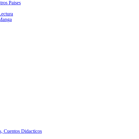
tros Paises
Lectura
 Manga
as, Cuentos Didacticos