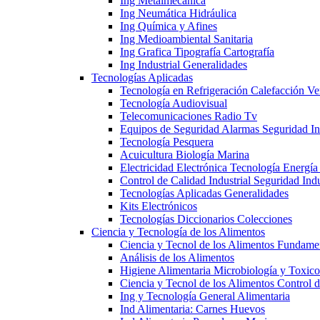
Ing Metalmecánica
Ing Neumática Hidráulica
Ing Química y Afines
Ing Medioambiental Sanitaria
Ing Grafica Tipografía Cartografía
Ing Industrial Generalidades
Tecnologías Aplicadas
Tecnología en Refrigeración Calefacción Ve
Tecnología Audiovisual
Telecomunicaciones Radio Tv
Equipos de Seguridad Alarmas Seguridad Ind
Tecnología Pesquera
Acuicultura Biología Marina
Electricidad Electrónica Tecnología Energía
Control de Calidad Industrial Seguridad Indu
Tecnologías Aplicadas Generalidades
Kits Electrónicos
Tecnologías Diccionarios Colecciones
Ciencia y Tecnología de los Alimentos
Ciencia y Tecnol de los Alimentos Fundame
Análisis de los Alimentos
Higiene Alimentaria Microbiología y Toxico
Ciencia y Tecnol de los Alimentos Control 
Ing y Tecnología General Alimentaria
Ind Alimentaria: Carnes Huevos