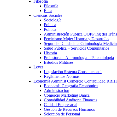
Filosofía
Filosofía
Ética
Ciencias Sociales
Sociología
Política
Política
Administración Publica OOPP Ing del Trán
Feminismo Mujer Historia y Desarrollo
Seguridad Ciudadana Criminología Medicin
Salud Pública – Servicios Comunitarios
Historia
Prehistoria – Antropología – Paleontología
Estudios Militares
Leyes
Legislación Sistema Constitucional
Reglamentos Normas
Economía Administ Comercio Contabilidad RRH
Economía Geografía Económica
Administración
Comercio Marketing Banca
Contabilidad Auditoria Finanzas
Calidad Empresarial
Gestión de Recursos Humanos
Selección de Personal