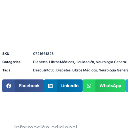
SKU
0721661823
Categories
Diabetes
,
Libros Médicos
,
Liquidación
,
Neurología General
Tags
Descuento50
,
Diabetes
,
Libros Médicos
,
Neurología Genera
Facebook
LinkedIn
WhatsApp
Información adicional