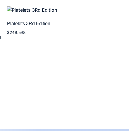
Platelets 3Rd Edition
$
249.598
d
Añadir al carrito