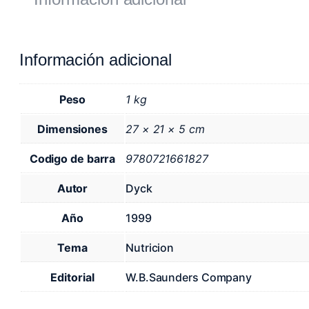
Información adicional
Peso
1 kg
Dimensiones
27 × 21 × 5 cm
Codigo de barra
9780721661827
Autor
Dyck
Año
1999
Tema
Nutricion
Editorial
W.B.Saunders Company