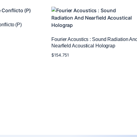
flicto (P)
Fourier Acoustics : Sound Radiation An
Nearfield Acoustical Holograp
$
154.751
Añadir al carrito