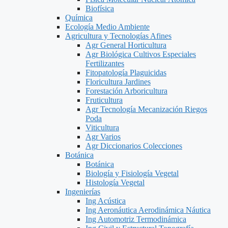
Biofísica
Química
Ecología Medio Ambiente
Agricultura y Tecnologías Afines
Agr General Horticultura
Agr Biológica Cultivos Especiales
Fertilizantes
Fitopatología Plaguicidas
Floricultura Jardines
Forestación Arboricultura
Fruticultura
Agr Tecnología Mecanización Riegos
Poda
Viticultura
Agr Varios
Agr Diccionarios Colecciones
Botánica
Botánica
Biología y Fisiología Vegetal
Histología Vegetal
Ingenierías
Ing Acústica
Ing Aeronáutica Aerodinámica Náutica
Ing Automotriz Termodinámica