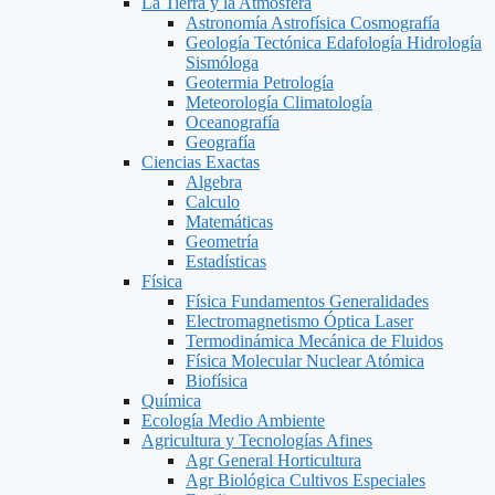
La Tierra y la Atmosfera
Astronomía Astrofísica Cosmografía
Geología Tectónica Edafología Hidrología
Sismóloga
Geotermia Petrología
Meteorología Climatología
Oceanografía
Geografía
Ciencias Exactas
Algebra
Calculo
Matemáticas
Geometría
Estadísticas
Física
Física Fundamentos Generalidades
Electromagnetismo Óptica Laser
Termodinámica Mecánica de Fluidos
Física Molecular Nuclear Atómica
Biofísica
Química
Ecología Medio Ambiente
Agricultura y Tecnologías Afines
Agr General Horticultura
Agr Biológica Cultivos Especiales