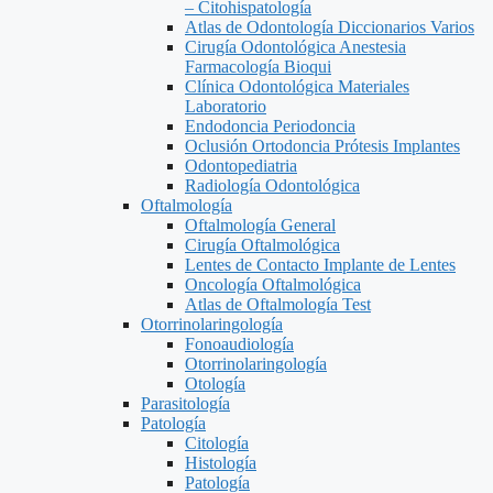
– Citohispatología
Atlas de Odontología Diccionarios Varios
Cirugía Odontológica Anestesia
Farmacología Bioqui
Clínica Odontológica Materiales
Laboratorio
Endodoncia Periodoncia
Oclusión Ortodoncia Prótesis Implantes
Odontopediatria
Radiología Odontológica
Oftalmología
Oftalmología General
Cirugía Oftalmológica
Lentes de Contacto Implante de Lentes
Oncología Oftalmológica
Atlas de Oftalmología Test
Otorrinolaringología
Fonoaudiología
Otorrinolaringología
Otología
Parasitología
Patología
Citología
Histología
Patología