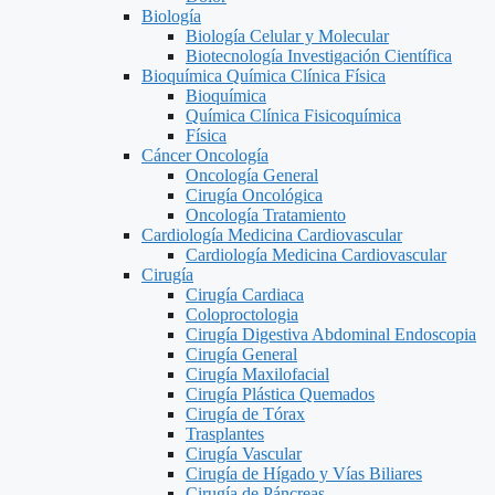
Biología
Biología Celular y Molecular
Biotecnología Investigación Científica
Bioquímica Química Clínica Física
Bioquímica
Química Clínica Fisicoquímica
Física
Cáncer Oncología
Oncología General
Cirugía Oncológica
Oncología Tratamiento
Cardiología Medicina Cardiovascular
Cardiología Medicina Cardiovascular
Cirugía
Cirugía Cardiaca
Coloproctologia
Cirugía Digestiva Abdominal Endoscopia
Cirugía General
Cirugía Maxilofacial
Cirugía Plástica Quemados
Cirugía de Tórax
Trasplantes
Cirugía Vascular
Cirugía de Hígado y Vías Biliares
Cirugía de Páncreas