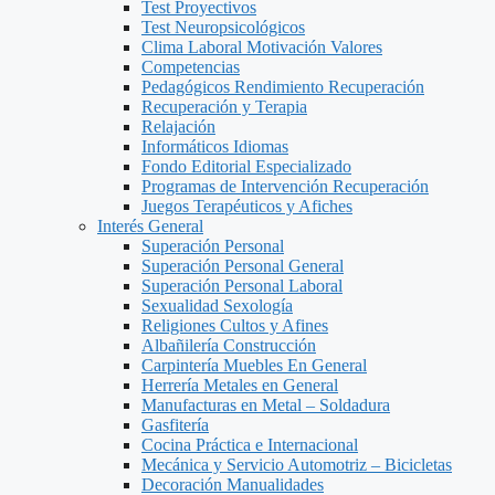
Test Proyectivos
Test Neuropsicológicos
Clima Laboral Motivación Valores
Competencias
Pedagógicos Rendimiento Recuperación
Recuperación y Terapia
Relajación
Informáticos Idiomas
Fondo Editorial Especializado
Programas de Intervención Recuperación
Juegos Terapéuticos y Afiches
Interés General
Superación Personal
Superación Personal General
Superación Personal Laboral
Sexualidad Sexología
Religiones Cultos y Afines
Albañilería Construcción
Carpintería Muebles En General
Herrería Metales en General
Manufacturas en Metal – Soldadura
Gasfitería
Cocina Práctica e Internacional
Mecánica y Servicio Automotriz – Bicicletas
Decoración Manualidades