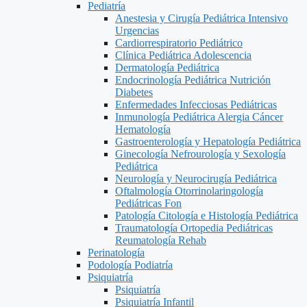
Pediatría
Anestesia y Cirugía Pediátrica Intensivo
Urgencias
Cardiorrespiratorio Pediátrico
Clínica Pediátrica Adolescencia
Dermatología Pediátrica
Endocrinología Pediátrica Nutrición
Diabetes
Enfermedades Infecciosas Pediátricas
Inmunología Pediátrica Alergia Cáncer
Hematología
Gastroenterología y Hepatología Pediátrica
Ginecología Nefrourología y Sexología
Pediátrica
Neurología y Neurocirugía Pediátrica
Oftalmología Otorrinolaringología
Pediátricas Fon
Patología Citología e Histología Pediátrica
Traumatología Ortopedia Pediátricas
Reumatología Rehab
Perinatología
Podología Podiatría
Psiquiatría
Psiquiatría
Psiquiatría Infantil