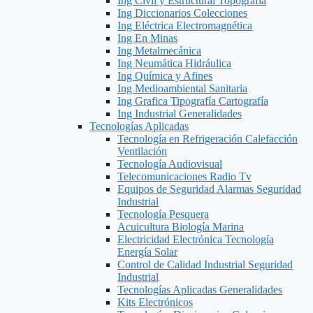
Ing Civil y Estructural Topografía
Ing Diccionarios Colecciones
Ing Eléctrica Electromagnética
Ing En Minas
Ing Metalmecánica
Ing Neumática Hidráulica
Ing Química y Afines
Ing Medioambiental Sanitaria
Ing Grafica Tipografía Cartografía
Ing Industrial Generalidades
Tecnologías Aplicadas
Tecnología en Refrigeración Calefacción
Ventilación
Tecnología Audiovisual
Telecomunicaciones Radio Tv
Equipos de Seguridad Alarmas Seguridad
Industrial
Tecnología Pesquera
Acuicultura Biología Marina
Electricidad Electrónica Tecnología
Energía Solar
Control de Calidad Industrial Seguridad
Industrial
Tecnologías Aplicadas Generalidades
Kits Electrónicos