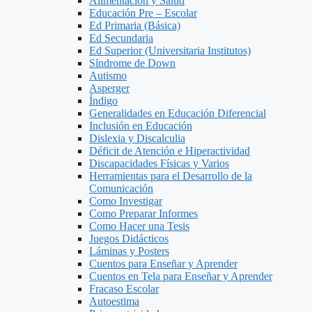
Alimentacion y Salud
Educación Pre – Escolar
Ed Primaria (Básica)
Ed Secundaria
Ed Superior (Universitaria Institutos)
Síndrome de Down
Autismo
Asperger
Índigo
Generalidades en Educación Diferencial
Inclusión en Educación
Dislexia y Discalculia
Déficit de Atención e Hiperactividad
Discapacidades Físicas y Varios
Herramientas para el Desarrollo de la
Comunicación
Como Investigar
Como Preparar Informes
Como Hacer una Tesis
Juegos Didácticos
Láminas y Posters
Cuentos para Enseñar y Aprender
Cuentos en Tela para Enseñar y Aprender
Fracaso Escolar
Autoestima