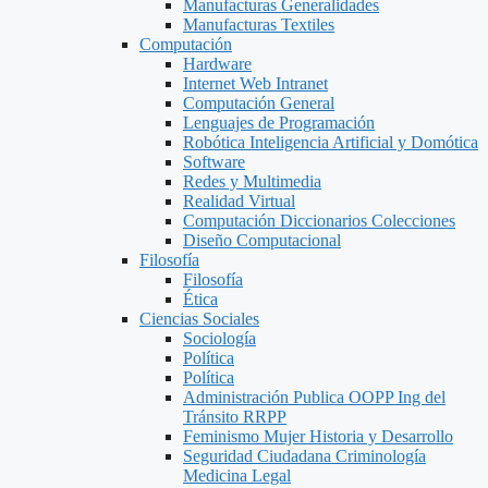
Manufacturas Generalidades
Manufacturas Textiles
Computación
Hardware
Internet Web Intranet
Computación General
Lenguajes de Programación
Robótica Inteligencia Artificial y Domótica
Software
Redes y Multimedia
Realidad Virtual
Computación Diccionarios Colecciones
Diseño Computacional
Filosofía
Filosofía
Ética
Ciencias Sociales
Sociología
Política
Política
Administración Publica OOPP Ing del
Tránsito RRPP
Feminismo Mujer Historia y Desarrollo
Seguridad Ciudadana Criminología
Medicina Legal