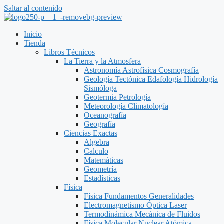
Saltar al contenido
Inicio
Tienda
Libros Técnicos
La Tierra y la Atmosfera
Astronomía Astrofísica Cosmografía
Geología Tectónica Edafología Hidrología
Sismóloga
Geotermia Petrología
Meteorología Climatología
Oceanografía
Geografía
Ciencias Exactas
Algebra
Calculo
Matemáticas
Geometría
Estadísticas
Física
Física Fundamentos Generalidades
Electromagnetismo Óptica Laser
Termodinámica Mecánica de Fluidos
Física Molecular Nuclear Atómica