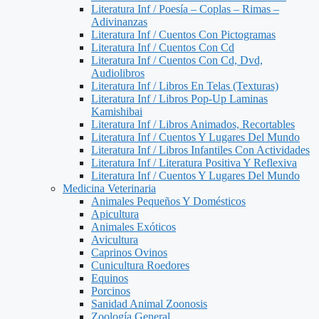
Literatura Inf / Poesía – Coplas – Rimas –
Adivinanzas
Literatura Inf / Cuentos Con Pictogramas
Literatura Inf / Cuentos Con Cd
Literatura Inf / Cuentos Con Cd, Dvd,
Audiolibros
Literatura Inf / Libros En Telas (Texturas)
Literatura Inf / Libros Pop-Up Laminas
Kamishibai
Literatura Inf / Libros Animados, Recortables
Literatura Inf / Cuentos Y Lugares Del Mundo
Literatura Inf / Libros Infantiles Con Actividades
Literatura Inf / Literatura Positiva Y Reflexiva
Literatura Inf / Cuentos Y Lugares Del Mundo
Medicina Veterinaria
Animales Pequeños Y Domésticos
Apicultura
Animales Exóticos
Avicultura
Caprinos Ovinos
Cunicultura Roedores
Equinos
Porcinos
Sanidad Animal Zoonosis
Zoología General