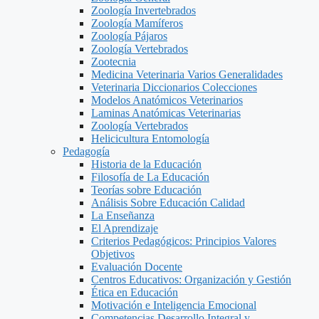
Zoología Invertebrados
Zoología Mamíferos
Zoología Pájaros
Zoología Vertebrados
Zootecnia
Medicina Veterinaria Varios Generalidades
Veterinaria Diccionarios Colecciones
Modelos Anatómicos Veterinarios
Laminas Anatómicas Veterinarias
Zoología Vertebrados
Helicicultura Entomología
Pedagogía
Historia de la Educación
Filosofía de La Educación
Teorías sobre Educación
Análisis Sobre Educación Calidad
La Enseñanza
El Aprendizaje
Criterios Pedagógicos: Principios Valores
Objetivos
Evaluación Docente
Centros Educativos: Organización y Gestión
Ética en Educación
Motivación e Inteligencia Emocional
Competencias Desarrollo Integral y