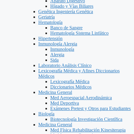
Aparato Digestivo
Hígado y Vías Biliares
Genética Ingeniería Genética
Geriatría
Hematología
Banco de Sangre
Hematología Sistema Linfático
Hipertensión
Inmunología Alergia
Inmunología
Alergia
Sida
Laboratorio Análisis Clínico
Lexicografía Médica y Afines Diccionarios
Médicos
Lexicografía Médica
Diccionarios Médicos
Medicina General
Med Aeroespacial Aerodinámica
Med Deportiva
Exámenes Pretest y Otros para Estudiantes
Biología
Biotecnología Investigación Científica
Medicina General
Med Física Rehabilitación Kinesiterapia