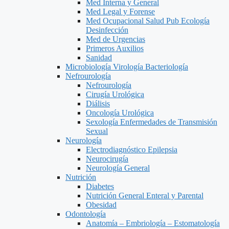
Med Interna y General
Med Legal y Forense
Med Ocupacional Salud Pub Ecología
Desinfección
Med de Urgencias
Primeros Auxilios
Sanidad
Microbiología Virología Bacteriología
Nefrourología
Nefrourología
Cirugía Urológica
Diálisis
Oncología Urológica
Sexología Enfermedades de Transmisión
Sexual
Neurología
Electrodiagnóstico Epilepsia
Neurocirugía
Neurología General
Nutrición
Diabetes
Nutrición General Enteral y Parental
Obesidad
Odontología
Anatomía – Embriología – Estomatología