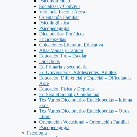
Psicomotricidad
Socializar y Convivir
Violencia Escolar Acoso
Orientación Familiar
Psicolingüística
Psicopedagogía
Diccionarios Temáticos
Enciclopedias
Colecciones Literatura Educativa
Atlas Mapas y Lamina
Educación Pre – Escolar
Didácticos
Ed Primaria y secundaria
Ed Universitaria- Adolescentes- Adultos
Educación Diferencial y Especial – Dificultades
Apre
Educación Física y Deportes
Ed Sexual Social y Conductual
Tex Varios Diccionarios Enciclopedias – Idioma
Espa
Tex Varios Diccionarios Enciclopedias – Otros
Idiom
Orientación Vocacional – Orientación Familiar
Psicopedagogía
Psicología