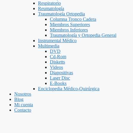
Respiratorio
Reumatología
Traumatología Ortopedia
Columna Tronco Cadera
Miembros Superiores
Miembros Inferiores
Traumatología y Ortopedia General
Instrumental Médico
Multimedia
DVD
Cd-Rom
Disketts
Videos
Diapositivas
Laser Disc
E-Books
Enciclopedia Médico-Quirúrgica
Nosotros
Blog
Mi cuenta
Contacto