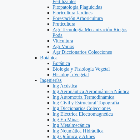
Fertilizantes
Fitopatología Plaguicidas
Floricultura Jardines
Forestación Arboricultura
Fruticultura
Agr Tecnología Mecanización Riegos
Poda
Viticultura
Agr Varios
Agr Diccionarios Colecciones
Botánica
Botánica
Biología y Fisiología Vegetal
Histología Vegetal
Ingenierías
Ing Acústica
Ing Aeronáutica Aerodinámica Náutica
Ing Automotriz Termodinámica
Ing Civil y Estructural Topografía
Ing Diccionarios Colecciones
Ing Eléctrica Electromagnética
Ing En Minas
Ing Metalmecánica
Ing Neumática Hidráulica
Ing Química y Afines