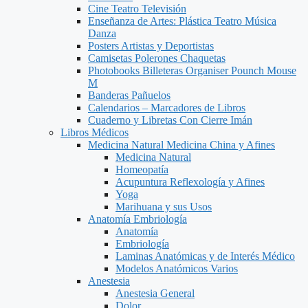
Cine Teatro Televisión
Enseñanza de Artes: Plástica Teatro Música
Danza
Posters Artistas y Deportistas
Camisetas Polerones Chaquetas
Photobooks Billeteras Organiser Pounch Mouse
M
Banderas Pañuelos
Calendarios – Marcadores de Libros
Cuaderno y Libretas Con Cierre Imán
Libros Médicos
Medicina Natural Medicina China y Afines
Medicina Natural
Homeopatía
Acupuntura Reflexología y Afines
Yoga
Marihuana y sus Usos
Anatomía Embriología
Anatomía
Embriología
Laminas Anatómicas y de Interés Médico
Modelos Anatómicos Varios
Anestesia
Anestesia General
Dolor