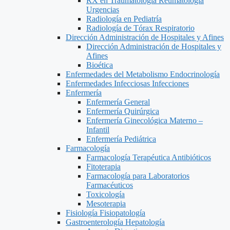
RX en Traumatología Reumatología
Urgencias
Radiología en Pediatría
Radiología de Tórax Respiratorio
Dirección Administración de Hospitales y Afines
Dirección Administración de Hospitales y
Afines
Bioética
Enfermedades del Metabolismo Endocrinología
Enfermedades Infecciosas Infecciones
Enfermería
Enfermería General
Enfermería Quirúrgica
Enfermería Ginecológica Materno –
Infantil
Enfermería Pediátrica
Farmacología
Farmacología Terapéutica Antibióticos
Fitoterapia
Farmacología para Laboratorios
Farmacéuticos
Toxicología
Mesoterapia
Fisiología Fisiopatología
Gastroenterología Hepatología