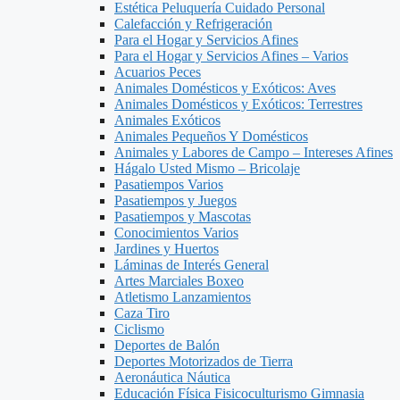
Estética Peluquería Cuidado Personal
Calefacción y Refrigeración
Para el Hogar y Servicios Afines
Para el Hogar y Servicios Afines – Varios
Acuarios Peces
Animales Domésticos y Exóticos: Aves
Animales Domésticos y Exóticos: Terrestres
Animales Exóticos
Animales Pequeños Y Domésticos
Animales y Labores de Campo – Intereses Afines
Hágalo Usted Mismo – Bricolaje
Pasatiempos Varios
Pasatiempos y Juegos
Pasatiempos y Mascotas
Conocimientos Varios
Jardines y Huertos
Láminas de Interés General
Artes Marciales Boxeo
Atletismo Lanzamientos
Caza Tiro
Ciclismo
Deportes de Balón
Deportes Motorizados de Tierra
Aeronáutica Náutica
Educación Física Fisicoculturismo Gimnasia