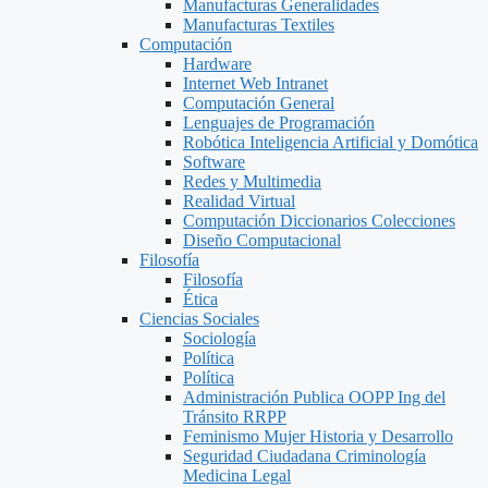
Manufacturas Generalidades
Manufacturas Textiles
Computación
Hardware
Internet Web Intranet
Computación General
Lenguajes de Programación
Robótica Inteligencia Artificial y Domótica
Software
Redes y Multimedia
Realidad Virtual
Computación Diccionarios Colecciones
Diseño Computacional
Filosofía
Filosofía
Ética
Ciencias Sociales
Sociología
Política
Política
Administración Publica OOPP Ing del
Tránsito RRPP
Feminismo Mujer Historia y Desarrollo
Seguridad Ciudadana Criminología
Medicina Legal