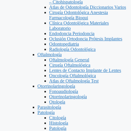
– Citohispatología
Atlas de Odontología Diccionarios Varios
Cirugía Odontológica Anestesia
Farmacología Bioqui
Clínica Odontológica Materiales
Laboratorio
Endodoncia Periodoncia
Oclusión Ortodoncia Prótesis Implantes
Odontopediatria
Radiología Odontológica
Oftalmología
Oftalmología General
Cirugía Oftalmológica
Lentes de Contacto Implante de Lentes
Oncología Oftalmológica
Atlas de Oftalmología Test
Otorrinolaringología
Fonoaudiología
Otorrinolaringología
Otología
Parasitología
Patología
Citología
Histología
Patología