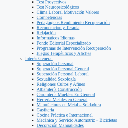
Test Proyectivos
Test Neuropsicológicos
Clima Laboral Motivación Valores
Competencias
Pedagógicos Rendimiento Recuperación
Recuperación y Terapia
Relajación
Informáticos Idiomas
Fondo Editorial Especializado
Programas de Intervención Recuperación
Juegos Terapéuticos y Afiches
Interés General
Superación Personal
Superación Personal General
Superación Personal Laboral
Sexualidad Sexología
Religiones Cultos y Afines
Albañilería Construcción
Carpintería Muebles En General
Herrería Metales en General
Manufacturas en Metal – Soldadura
Gasfitería
Cocina Práctica e Internacional
Mecánica y Servicio Automotriz – Bicicletas
Decoración Manualidades