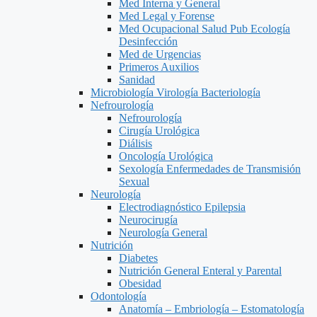
Med Interna y General
Med Legal y Forense
Med Ocupacional Salud Pub Ecología
Desinfección
Med de Urgencias
Primeros Auxilios
Sanidad
Microbiología Virología Bacteriología
Nefrourología
Nefrourología
Cirugía Urológica
Diálisis
Oncología Urológica
Sexología Enfermedades de Transmisión
Sexual
Neurología
Electrodiagnóstico Epilepsia
Neurocirugía
Neurología General
Nutrición
Diabetes
Nutrición General Enteral y Parental
Obesidad
Odontología
Anatomía – Embriología – Estomatología