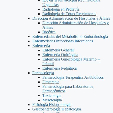
RX en Traumatología Reumatología
Urgencias
Radiología en Pediatría
Radiología de Tórax Respiratorio
Dirección Administración de Hospitales y Afines
Dirección Administración de Hospitales y
Afines
Bioética
Enfermedades del Metabolismo Endocrinología
Enfermedades Infecciosas Infecciones
Enfermería
Enfermería General
Enfermería Quirúrgica
Enfermería Ginecológica Materno –
Infantil
Enfermería Pediátrica
Farmacología
Farmacología Terapéutica Antibióticos
Fitoterapia
Farmacología para Laboratorios
Farmacéuticos
Toxicología
Mesoterapia
Fisiología Fisiopatología
Gastroenterología Hepatología