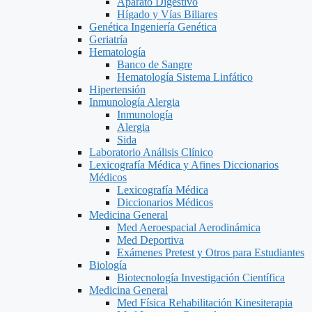
Aparato Digestivo
Hígado y Vías Biliares
Genética Ingeniería Genética
Geriatría
Hematología
Banco de Sangre
Hematología Sistema Linfático
Hipertensión
Inmunología Alergia
Inmunología
Alergia
Sida
Laboratorio Análisis Clínico
Lexicografía Médica y Afines Diccionarios
Médicos
Lexicografía Médica
Diccionarios Médicos
Medicina General
Med Aeroespacial Aerodinámica
Med Deportiva
Exámenes Pretest y Otros para Estudiantes
Biología
Biotecnología Investigación Científica
Medicina General
Med Física Rehabilitación Kinesiterapia