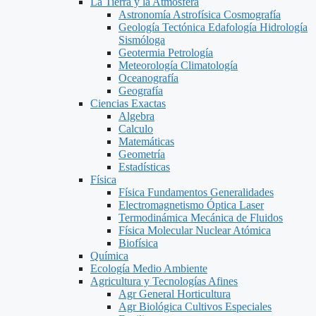
La Tierra y la Atmosfera
Astronomía Astrofísica Cosmografía
Geología Tectónica Edafología Hidrología
Sismóloga
Geotermia Petrología
Meteorología Climatología
Oceanografía
Geografía
Ciencias Exactas
Algebra
Calculo
Matemáticas
Geometría
Estadísticas
Física
Física Fundamentos Generalidades
Electromagnetismo Óptica Laser
Termodinámica Mecánica de Fluidos
Física Molecular Nuclear Atómica
Biofísica
Química
Ecología Medio Ambiente
Agricultura y Tecnologías Afines
Agr General Horticultura
Agr Biológica Cultivos Especiales