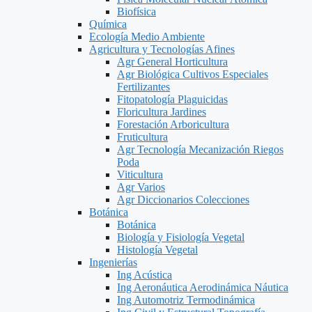
Biofísica
Química
Ecología Medio Ambiente
Agricultura y Tecnologías Afines
Agr General Horticultura
Agr Biológica Cultivos Especiales
Fertilizantes
Fitopatología Plaguicidas
Floricultura Jardines
Forestación Arboricultura
Fruticultura
Agr Tecnología Mecanización Riegos
Poda
Viticultura
Agr Varios
Agr Diccionarios Colecciones
Botánica
Botánica
Biología y Fisiología Vegetal
Histología Vegetal
Ingenierías
Ing Acústica
Ing Aeronáutica Aerodinámica Náutica
Ing Automotriz Termodinámica