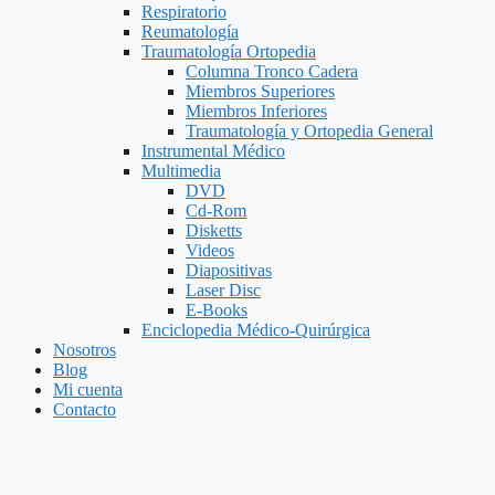
Respiratorio
Reumatología
Traumatología Ortopedia
Columna Tronco Cadera
Miembros Superiores
Miembros Inferiores
Traumatología y Ortopedia General
Instrumental Médico
Multimedia
DVD
Cd-Rom
Disketts
Videos
Diapositivas
Laser Disc
E-Books
Enciclopedia Médico-Quirúrgica
Nosotros
Blog
Mi cuenta
Contacto