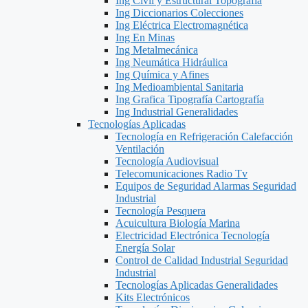
Ing Civil y Estructural Topografía
Ing Diccionarios Colecciones
Ing Eléctrica Electromagnética
Ing En Minas
Ing Metalmecánica
Ing Neumática Hidráulica
Ing Química y Afines
Ing Medioambiental Sanitaria
Ing Grafica Tipografía Cartografía
Ing Industrial Generalidades
Tecnologías Aplicadas
Tecnología en Refrigeración Calefacción
Ventilación
Tecnología Audiovisual
Telecomunicaciones Radio Tv
Equipos de Seguridad Alarmas Seguridad
Industrial
Tecnología Pesquera
Acuicultura Biología Marina
Electricidad Electrónica Tecnología
Energía Solar
Control de Calidad Industrial Seguridad
Industrial
Tecnologías Aplicadas Generalidades
Kits Electrónicos