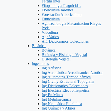
Fertilizantes
Fitopatología Plaguicidas
Floricultura Jardines
Forestación Arboricultura
Fruticultura
Agr Tecnología Mecanización Riegos
Poda
Viticultura
Agr Varios
Agr Diccionarios Colecciones
Botánica
Botánica
Biología y Fisiología Vegetal
Histología Vegetal
Ingenierías
Ing Acústica
Ing Aeronáutica Aerodinámica Náutica
Ing Automotriz Termodinámica
Ing Civil y Estructural Topografía
Ing Diccionarios Colecciones
Ing Eléctrica Electromagnética
Ing En Minas
Ing Metalmecánica
Ing Neumática Hidráulica
Ing Química y Afines