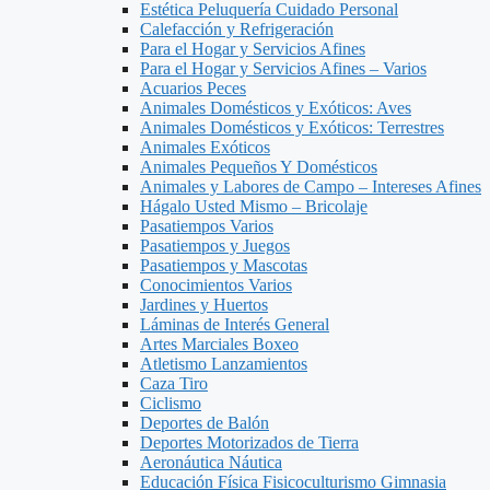
Estética Peluquería Cuidado Personal
Calefacción y Refrigeración
Para el Hogar y Servicios Afines
Para el Hogar y Servicios Afines – Varios
Acuarios Peces
Animales Domésticos y Exóticos: Aves
Animales Domésticos y Exóticos: Terrestres
Animales Exóticos
Animales Pequeños Y Domésticos
Animales y Labores de Campo – Intereses Afines
Hágalo Usted Mismo – Bricolaje
Pasatiempos Varios
Pasatiempos y Juegos
Pasatiempos y Mascotas
Conocimientos Varios
Jardines y Huertos
Láminas de Interés General
Artes Marciales Boxeo
Atletismo Lanzamientos
Caza Tiro
Ciclismo
Deportes de Balón
Deportes Motorizados de Tierra
Aeronáutica Náutica
Educación Física Fisicoculturismo Gimnasia