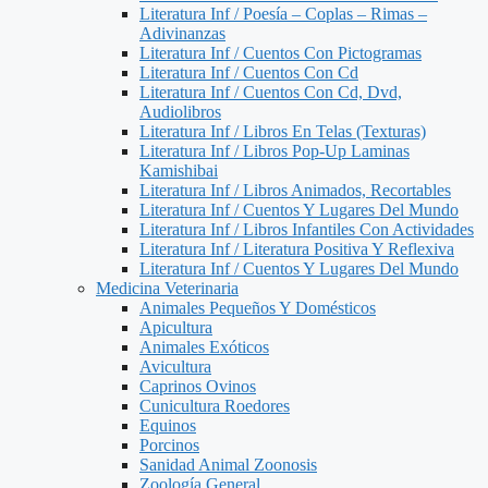
Literatura Inf / Poesía – Coplas – Rimas –
Adivinanzas
Literatura Inf / Cuentos Con Pictogramas
Literatura Inf / Cuentos Con Cd
Literatura Inf / Cuentos Con Cd, Dvd,
Audiolibros
Literatura Inf / Libros En Telas (Texturas)
Literatura Inf / Libros Pop-Up Laminas
Kamishibai
Literatura Inf / Libros Animados, Recortables
Literatura Inf / Cuentos Y Lugares Del Mundo
Literatura Inf / Libros Infantiles Con Actividades
Literatura Inf / Literatura Positiva Y Reflexiva
Literatura Inf / Cuentos Y Lugares Del Mundo
Medicina Veterinaria
Animales Pequeños Y Domésticos
Apicultura
Animales Exóticos
Avicultura
Caprinos Ovinos
Cunicultura Roedores
Equinos
Porcinos
Sanidad Animal Zoonosis
Zoología General