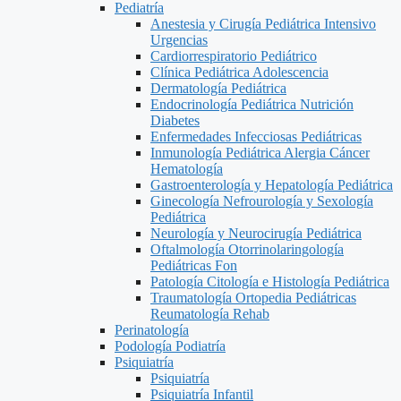
Pediatría
Anestesia y Cirugía Pediátrica Intensivo
Urgencias
Cardiorrespiratorio Pediátrico
Clínica Pediátrica Adolescencia
Dermatología Pediátrica
Endocrinología Pediátrica Nutrición
Diabetes
Enfermedades Infecciosas Pediátricas
Inmunología Pediátrica Alergia Cáncer
Hematología
Gastroenterología y Hepatología Pediátrica
Ginecología Nefrourología y Sexología
Pediátrica
Neurología y Neurocirugía Pediátrica
Oftalmología Otorrinolaringología
Pediátricas Fon
Patología Citología e Histología Pediátrica
Traumatología Ortopedia Pediátricas
Reumatología Rehab
Perinatología
Podología Podiatría
Psiquiatría
Psiquiatría
Psiquiatría Infantil