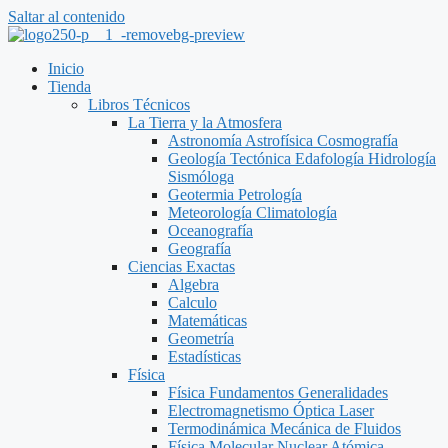
Saltar al contenido
Inicio
Tienda
Libros Técnicos
La Tierra y la Atmosfera
Astronomía Astrofísica Cosmografía
Geología Tectónica Edafología Hidrología
Sismóloga
Geotermia Petrología
Meteorología Climatología
Oceanografía
Geografía
Ciencias Exactas
Algebra
Calculo
Matemáticas
Geometría
Estadísticas
Física
Física Fundamentos Generalidades
Electromagnetismo Óptica Laser
Termodinámica Mecánica de Fluidos
Física Molecular Nuclear Atómica