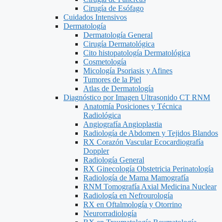
Cirugía de Esófago
Cuidados Intensivos
Dermatología
Dermatología General
Cirugía Dermatológica
Cito histopatología Dermatológica
Cosmetología
Micología Psoriasis y Afines
Tumores de la Piel
Atlas de Dermatología
Diagnóstico por Imagen Ultrasonido CT RNM
Anatomía Posiciones y Técnica
Radiológica
Angiografía Angioplastia
Radiología de Abdomen y Tejidos Blandos
RX Corazón Vascular Ecocardiografía
Doppler
Radiología General
RX Ginecología Obstetricia Perinatología
Radiología de Mama Mamografía
RNM Tomografía Axial Medicina Nuclear
Radiología en Nefrourología
RX en Oftalmología y Otorrino
Neurorradiología