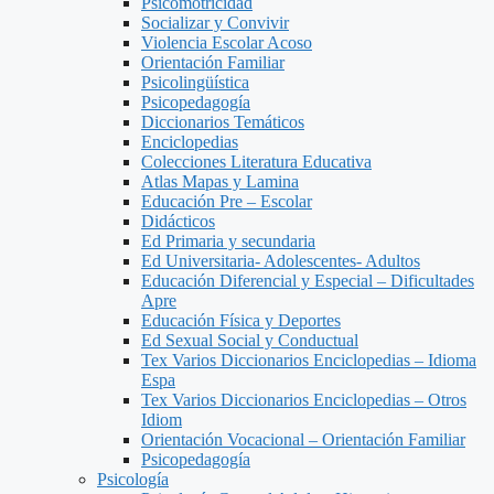
Psicomotricidad
Socializar y Convivir
Violencia Escolar Acoso
Orientación Familiar
Psicolingüística
Psicopedagogía
Diccionarios Temáticos
Enciclopedias
Colecciones Literatura Educativa
Atlas Mapas y Lamina
Educación Pre – Escolar
Didácticos
Ed Primaria y secundaria
Ed Universitaria- Adolescentes- Adultos
Educación Diferencial y Especial – Dificultades
Apre
Educación Física y Deportes
Ed Sexual Social y Conductual
Tex Varios Diccionarios Enciclopedias – Idioma
Espa
Tex Varios Diccionarios Enciclopedias – Otros
Idiom
Orientación Vocacional – Orientación Familiar
Psicopedagogía
Psicología