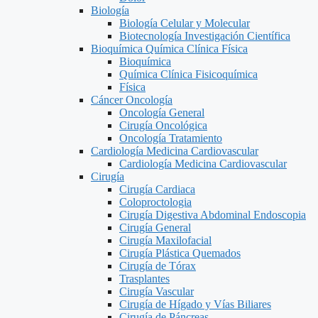
Biología
Biología Celular y Molecular
Biotecnología Investigación Científica
Bioquímica Química Clínica Física
Bioquímica
Química Clínica Fisicoquímica
Física
Cáncer Oncología
Oncología General
Cirugía Oncológica
Oncología Tratamiento
Cardiología Medicina Cardiovascular
Cardiología Medicina Cardiovascular
Cirugía
Cirugía Cardiaca
Coloproctologia
Cirugía Digestiva Abdominal Endoscopia
Cirugía General
Cirugía Maxilofacial
Cirugía Plástica Quemados
Cirugía de Tórax
Trasplantes
Cirugía Vascular
Cirugía de Hígado y Vías Biliares
Cirugía de Páncreas