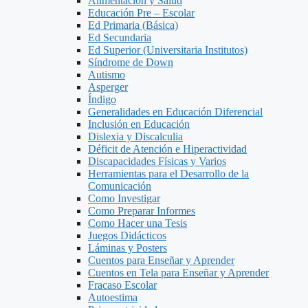
Alimentacion y Salud
Educación Pre – Escolar
Ed Primaria (Básica)
Ed Secundaria
Ed Superior (Universitaria Institutos)
Síndrome de Down
Autismo
Asperger
Índigo
Generalidades en Educación Diferencial
Inclusión en Educación
Dislexia y Discalculia
Déficit de Atención e Hiperactividad
Discapacidades Físicas y Varios
Herramientas para el Desarrollo de la
Comunicación
Como Investigar
Como Preparar Informes
Como Hacer una Tesis
Juegos Didácticos
Láminas y Posters
Cuentos para Enseñar y Aprender
Cuentos en Tela para Enseñar y Aprender
Fracaso Escolar
Autoestima