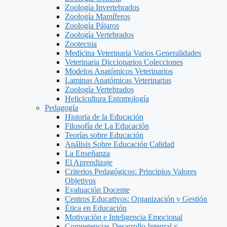
Zoología Invertebrados
Zoología Mamíferos
Zoología Pájaros
Zoología Vertebrados
Zootecnia
Medicina Veterinaria Varios Generalidades
Veterinaria Diccionarios Colecciones
Modelos Anatómicos Veterinarios
Laminas Anatómicas Veterinarias
Zoología Vertebrados
Helicicultura Entomología
Pedagogía
Historia de la Educación
Filosofía de La Educación
Teorías sobre Educación
Análisis Sobre Educación Calidad
La Enseñanza
El Aprendizaje
Criterios Pedagógicos: Principios Valores
Objetivos
Evaluación Docente
Centros Educativos: Organización y Gestión
Ética en Educación
Motivación e Inteligencia Emocional
Competencias Desarrollo Integral y