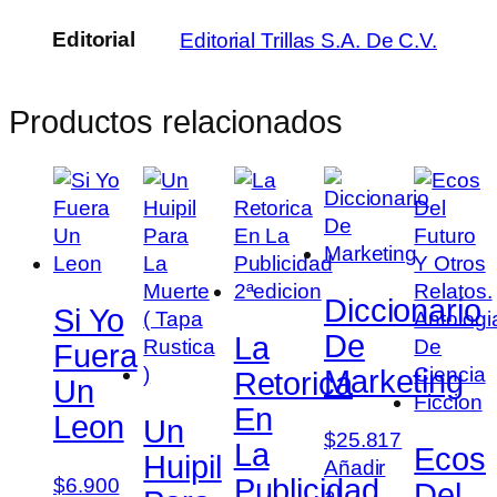
Editorial
Editorial Trillas S.A. De C.V.
Productos relacionados
Diccionario
Si Yo
De
La
Fuera
Marketing
Retorica
Un
En
Leon
Un
$
25.817
La
Ecos
Huipil
Añadir
Publicidad
$
6.900
Del
al