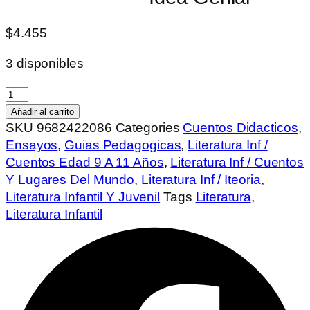
$
4.455
3 disponibles
Griegas:
Una
Añadir al carrito
Idea
SKU
9682422086
Categories
Cuentos Didacticos
,
Genial
Ensayos
,
Guias Pedagogicas
,
Literatura Inf /
cantidad
Cuentos Edad 9 A 11 Años
,
Literatura Inf / Cuentos
Y Lugares Del Mundo
,
Literatura Inf / Iteoria
,
Literatura Infantil Y Juvenil
Tags
Literatura
,
Literatura Infantil