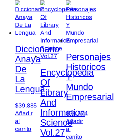
Diccionario
Personajes
Anaya
Historicos
De
Encyclopedia
Y
La
Of
Mundo
Lengua
Library
Empresarial
And
$
39.885
Information
Añadir
$
38.574
Science
al
Añadir
carrito
al
Vol.27
carrito