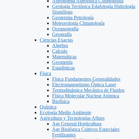
Astronomía Astrofísica Cosmografía
Geología Tectónica Edafología Hidrología
Sismóloga
Geotermia Petrología
Meteorología Climatología
Oceanografía
Geografía
Ciencias Exactas
Algebra
Calculo
Matemáticas
Geometría
Estadísticas
Física
Física Fundamentos Generalidades
Electromagnetismo Óptica Laser
Termodinámica Mecánica de Fluidos
Física Molecular Nuclear Atómica
Biofísica
Química
Ecología Medio Ambiente
Agricultura y Tecnologías Afines
Agr General Horticultura
Agr Biológica Cultivos Especiales
Fertilizantes