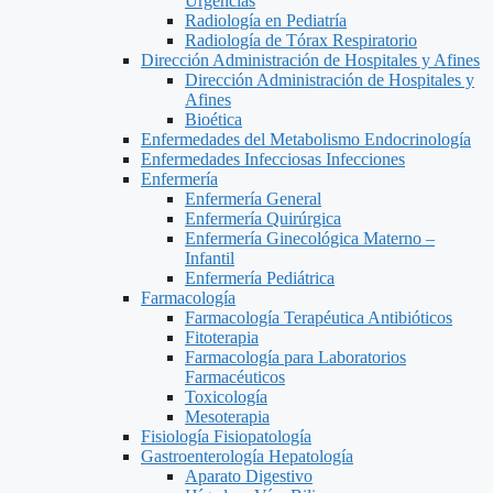
Urgencias
Radiología en Pediatría
Radiología de Tórax Respiratorio
Dirección Administración de Hospitales y Afines
Dirección Administración de Hospitales y
Afines
Bioética
Enfermedades del Metabolismo Endocrinología
Enfermedades Infecciosas Infecciones
Enfermería
Enfermería General
Enfermería Quirúrgica
Enfermería Ginecológica Materno –
Infantil
Enfermería Pediátrica
Farmacología
Farmacología Terapéutica Antibióticos
Fitoterapia
Farmacología para Laboratorios
Farmacéuticos
Toxicología
Mesoterapia
Fisiología Fisiopatología
Gastroenterología Hepatología
Aparato Digestivo