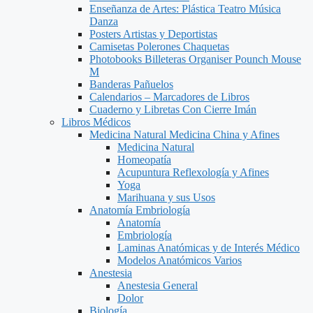
Enseñanza de Artes: Plástica Teatro Música
Danza
Posters Artistas y Deportistas
Camisetas Polerones Chaquetas
Photobooks Billeteras Organiser Pounch Mouse
M
Banderas Pañuelos
Calendarios – Marcadores de Libros
Cuaderno y Libretas Con Cierre Imán
Libros Médicos
Medicina Natural Medicina China y Afines
Medicina Natural
Homeopatía
Acupuntura Reflexología y Afines
Yoga
Marihuana y sus Usos
Anatomía Embriología
Anatomía
Embriología
Laminas Anatómicas y de Interés Médico
Modelos Anatómicos Varios
Anestesia
Anestesia General
Dolor
Biología