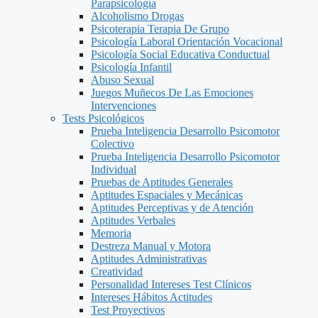
Parapsicología
Alcoholismo Drogas
Psicoterapia Terapia De Grupo
Psicología Laboral Orientación Vocacional
Psicología Social Educativa Conductual
Psicología Infantil
Abuso Sexual
Juegos Muñecos De Las Emociones
Intervenciones
Tests Psicológicos
Prueba Inteligencia Desarrollo Psicomotor
Colectivo
Prueba Inteligencia Desarrollo Psicomotor
Individual
Pruebas de Aptitudes Generales
Aptitudes Espaciales y Mecánicas
Aptitudes Perceptivas y de Atención
Aptitudes Verbales
Memoria
Destreza Manual y Motora
Aptitudes Administrativas
Creatividad
Personalidad Intereses Test Clínicos
Intereses Hábitos Actitudes
Test Proyectivos