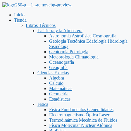
Saltar
al
Inicio
contenido
Tienda
Libros Técnicos
La Tierra y la Atmosfera
Astronomía Astrofísica Cosmografía
Geología Tectónica Edafología Hidrología
Sismóloga
Geotermia Petrología
Meteorología Climatología
Oceanografía
Geografía
Ciencias Exactas
Algebra
Calculo
Matemáticas
Geometría
Estadísticas
Física
Física Fundamentos Generalidades
Electromagnetismo Óptica Laser
Termodinámica Mecánica de Fluidos
Física Molecular Nuclear Atómica
Biofísica