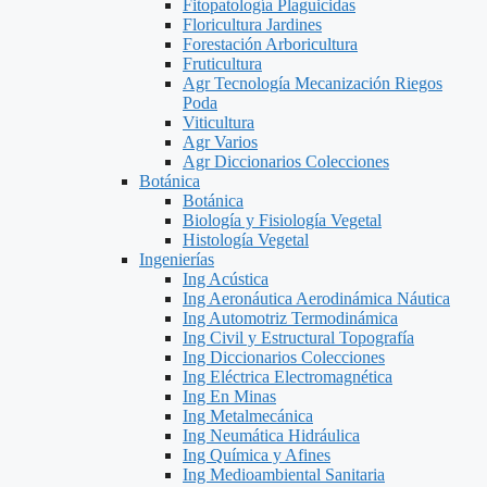
Fitopatología Plaguicidas
Floricultura Jardines
Forestación Arboricultura
Fruticultura
Agr Tecnología Mecanización Riegos
Poda
Viticultura
Agr Varios
Agr Diccionarios Colecciones
Botánica
Botánica
Biología y Fisiología Vegetal
Histología Vegetal
Ingenierías
Ing Acústica
Ing Aeronáutica Aerodinámica Náutica
Ing Automotriz Termodinámica
Ing Civil y Estructural Topografía
Ing Diccionarios Colecciones
Ing Eléctrica Electromagnética
Ing En Minas
Ing Metalmecánica
Ing Neumática Hidráulica
Ing Química y Afines
Ing Medioambiental Sanitaria