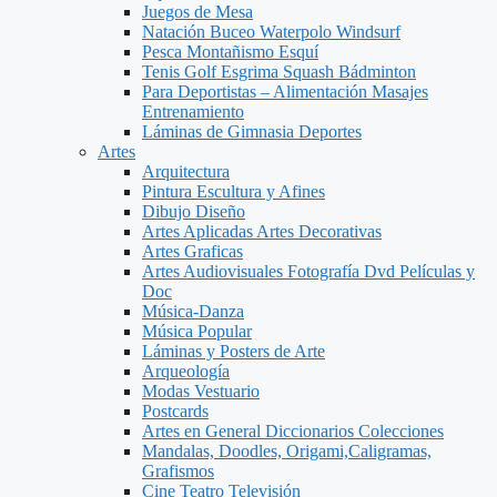
Juegos de Mesa
Natación Buceo Waterpolo Windsurf
Pesca Montañismo Esquí
Tenis Golf Esgrima Squash Bádminton
Para Deportistas – Alimentación Masajes
Entrenamiento
Láminas de Gimnasia Deportes
Artes
Arquitectura
Pintura Escultura y Afines
Dibujo Diseño
Artes Aplicadas Artes Decorativas
Artes Graficas
Artes Audiovisuales Fotografía Dvd Películas y
Doc
Música-Danza
Música Popular
Láminas y Posters de Arte
Arqueología
Modas Vestuario
Postcards
Artes en General Diccionarios Colecciones
Mandalas, Doodles, Origami,Caligramas,
Grafismos
Cine Teatro Televisión