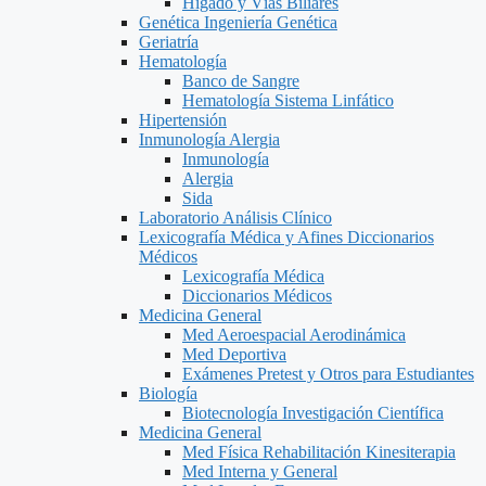
Hígado y Vías Biliares
Genética Ingeniería Genética
Geriatría
Hematología
Banco de Sangre
Hematología Sistema Linfático
Hipertensión
Inmunología Alergia
Inmunología
Alergia
Sida
Laboratorio Análisis Clínico
Lexicografía Médica y Afines Diccionarios
Médicos
Lexicografía Médica
Diccionarios Médicos
Medicina General
Med Aeroespacial Aerodinámica
Med Deportiva
Exámenes Pretest y Otros para Estudiantes
Biología
Biotecnología Investigación Científica
Medicina General
Med Física Rehabilitación Kinesiterapia
Med Interna y General