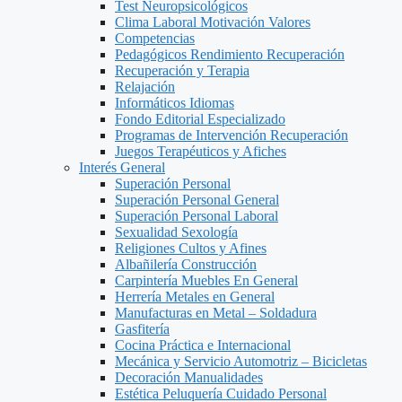
Test Neuropsicológicos
Clima Laboral Motivación Valores
Competencias
Pedagógicos Rendimiento Recuperación
Recuperación y Terapia
Relajación
Informáticos Idiomas
Fondo Editorial Especializado
Programas de Intervención Recuperación
Juegos Terapéuticos y Afiches
Interés General
Superación Personal
Superación Personal General
Superación Personal Laboral
Sexualidad Sexología
Religiones Cultos y Afines
Albañilería Construcción
Carpintería Muebles En General
Herrería Metales en General
Manufacturas en Metal – Soldadura
Gasfitería
Cocina Práctica e Internacional
Mecánica y Servicio Automotriz – Bicicletas
Decoración Manualidades
Estética Peluquería Cuidado Personal