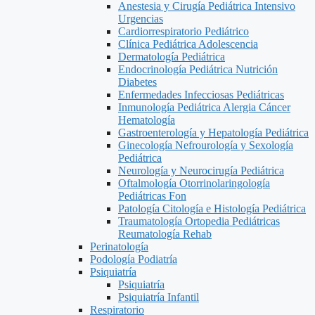
Anestesia y Cirugía Pediátrica Intensivo
Urgencias
Cardiorrespiratorio Pediátrico
Clínica Pediátrica Adolescencia
Dermatología Pediátrica
Endocrinología Pediátrica Nutrición
Diabetes
Enfermedades Infecciosas Pediátricas
Inmunología Pediátrica Alergia Cáncer
Hematología
Gastroenterología y Hepatología Pediátrica
Ginecología Nefrourología y Sexología
Pediátrica
Neurología y Neurocirugía Pediátrica
Oftalmología Otorrinolaringología
Pediátricas Fon
Patología Citología e Histología Pediátrica
Traumatología Ortopedia Pediátricas
Reumatología Rehab
Perinatología
Podología Podiatría
Psiquiatría
Psiquiatría
Psiquiatría Infantil
Respiratorio