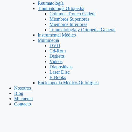
Reumatología
Traumatología Ortopedia
Columna Tronco Cadera
Miembros Superiores
Miembros Inferiores
Traumatología y Ortopedia General
Instrumental Médico
Multimedia
DVD
Cd-Rom
Disketts
Videos
Diapositivas
Laser Disc
E-Books
Enciclopedia Médico-Quirúrgica
Nosotros
Blog
Mi cuenta
Contacto