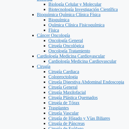
Biología Celular y Molecular
Biotecnología Investigación Científica
Bioquímica Química Clínica Física
Bioquímica
Química Clínica Fisicoquímica
Física
Cáncer Oncología
Oncología General
Cirugía Oncológica
Oncología Tratamiento
Cardiología Medicina Cardiovascular
Cardiología Medicina Cardiovascular
Cirugía
Cirugía Cardiaca
Coloproctologia
Cirugía Digestiva Abdominal Endoscopia
Cirugía General
Cirugía Maxilofacial
Cirugía Plástica Quemados
Cirugía de Tórax
Trasplantes
Cirugía Vascular
Cirugía de Hígado y Vías Biliares
Cirugía de Páncreas
Cirugía de Esófago