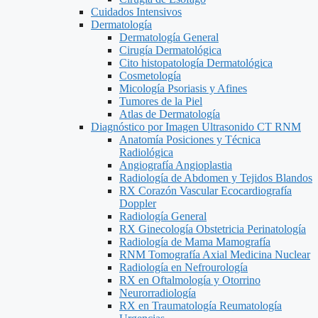
Cuidados Intensivos
Dermatología
Dermatología General
Cirugía Dermatológica
Cito histopatología Dermatológica
Cosmetología
Micología Psoriasis y Afines
Tumores de la Piel
Atlas de Dermatología
Diagnóstico por Imagen Ultrasonido CT RNM
Anatomía Posiciones y Técnica
Radiológica
Angiografía Angioplastia
Radiología de Abdomen y Tejidos Blandos
RX Corazón Vascular Ecocardiografía
Doppler
Radiología General
RX Ginecología Obstetricia Perinatología
Radiología de Mama Mamografía
RNM Tomografía Axial Medicina Nuclear
Radiología en Nefrourología
RX en Oftalmología y Otorrino
Neurorradiología
RX en Traumatología Reumatología