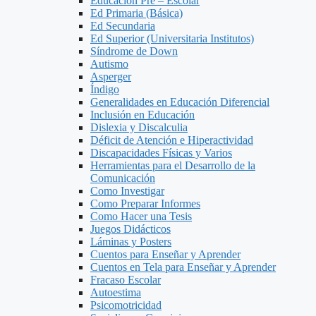
Educación Pre – Escolar
Ed Primaria (Básica)
Ed Secundaria
Ed Superior (Universitaria Institutos)
Síndrome de Down
Autismo
Asperger
Índigo
Generalidades en Educación Diferencial
Inclusión en Educación
Dislexia y Discalculia
Déficit de Atención e Hiperactividad
Discapacidades Físicas y Varios
Herramientas para el Desarrollo de la
Comunicación
Como Investigar
Como Preparar Informes
Como Hacer una Tesis
Juegos Didácticos
Láminas y Posters
Cuentos para Enseñar y Aprender
Cuentos en Tela para Enseñar y Aprender
Fracaso Escolar
Autoestima
Psicomotricidad