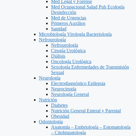
Med Legal y Forense
Med Ocupacional Salud Pub Ecología
Desinfección
Med de Urgencias
Primeros Auxilios
Sanidad
Microbiología Virología Bacteriología
Nefrourología
Nefrourología
Cirugía Urológica
Diálisis
Oncología Urológica
Sexología Enfermedades de Transmisión
Sexual
Neurología
Electrodiagnóstico Epilepsia
Neurocirugía
Neurología General
Nutrición
Diabetes
Nutrición General Enteral y Parental
Obesidad
Odontología
Anatomía – Embriología – Estomatología
– Citohispatología