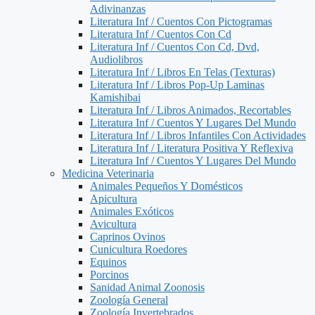
Adivinanzas
Literatura Inf / Cuentos Con Pictogramas
Literatura Inf / Cuentos Con Cd
Literatura Inf / Cuentos Con Cd, Dvd,
Audiolibros
Literatura Inf / Libros En Telas (Texturas)
Literatura Inf / Libros Pop-Up Laminas
Kamishibai
Literatura Inf / Libros Animados, Recortables
Literatura Inf / Cuentos Y Lugares Del Mundo
Literatura Inf / Libros Infantiles Con Actividades
Literatura Inf / Literatura Positiva Y Reflexiva
Literatura Inf / Cuentos Y Lugares Del Mundo
Medicina Veterinaria
Animales Pequeños Y Domésticos
Apicultura
Animales Exóticos
Avicultura
Caprinos Ovinos
Cunicultura Roedores
Equinos
Porcinos
Sanidad Animal Zoonosis
Zoología General
Zoología Invertebrados