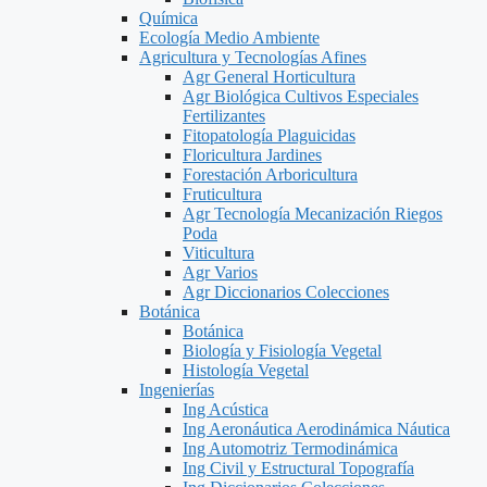
Química
Ecología Medio Ambiente
Agricultura y Tecnologías Afines
Agr General Horticultura
Agr Biológica Cultivos Especiales
Fertilizantes
Fitopatología Plaguicidas
Floricultura Jardines
Forestación Arboricultura
Fruticultura
Agr Tecnología Mecanización Riegos
Poda
Viticultura
Agr Varios
Agr Diccionarios Colecciones
Botánica
Botánica
Biología y Fisiología Vegetal
Histología Vegetal
Ingenierías
Ing Acústica
Ing Aeronáutica Aerodinámica Náutica
Ing Automotriz Termodinámica
Ing Civil y Estructural Topografía