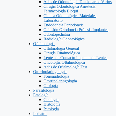
Atlas de Odontología Diccionarios Varios
Cirugía Odontológica Anestesia
Farmacología Bioqui
Clínica Odontológica Materiales
Laboratorio
Endodoncia Periodoncia
Oclusión Ortodoncia Prótesis Implantes
Odontopediatria
Radiología Odontológica
Oftalmología
Oftalmología General
Cirugía Oftalmológica
Lentes de Contacto Implante de Lentes
Oncología Oftalmológica
Atlas de Oftalmología Test
Otorrinolaringología
Fonoaudiología
Otorrinolaringología
Otología
Parasitología
Patología
Citología
Histología
Patología
Pediatría