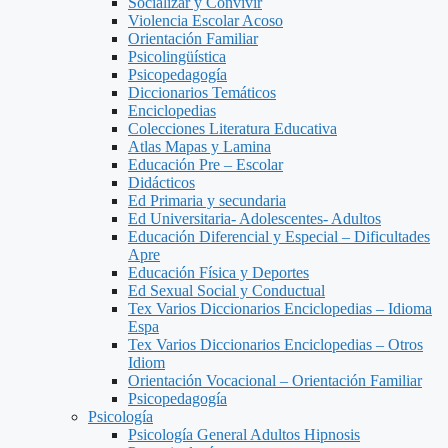
Socializar y Convivir
Violencia Escolar Acoso
Orientación Familiar
Psicolingüística
Psicopedagogía
Diccionarios Temáticos
Enciclopedias
Colecciones Literatura Educativa
Atlas Mapas y Lamina
Educación Pre – Escolar
Didácticos
Ed Primaria y secundaria
Ed Universitaria- Adolescentes- Adultos
Educación Diferencial y Especial – Dificultades
Apre
Educación Física y Deportes
Ed Sexual Social y Conductual
Tex Varios Diccionarios Enciclopedias – Idioma
Espa
Tex Varios Diccionarios Enciclopedias – Otros
Idiom
Orientación Vocacional – Orientación Familiar
Psicopedagogía
Psicología
Psicología General Adultos Hipnosis