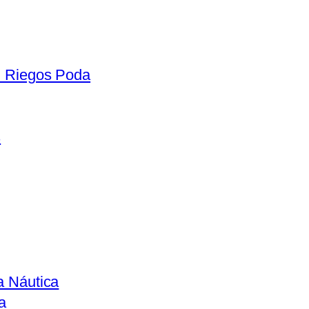
n Riegos Poda
s
a Náutica
a