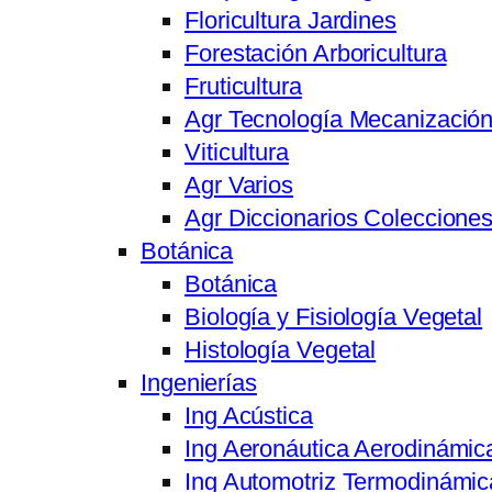
Floricultura Jardines
Forestación Arboricultura
Fruticultura
Agr Tecnología Mecanizació
Viticultura
Agr Varios
Agr Diccionarios Coleccione
Botánica
Botánica
Biología y Fisiología Vegetal
Histología Vegetal
Ingenierías
Ing Acústica
Ing Aeronáutica Aerodinámic
Ing Automotriz Termodinámic