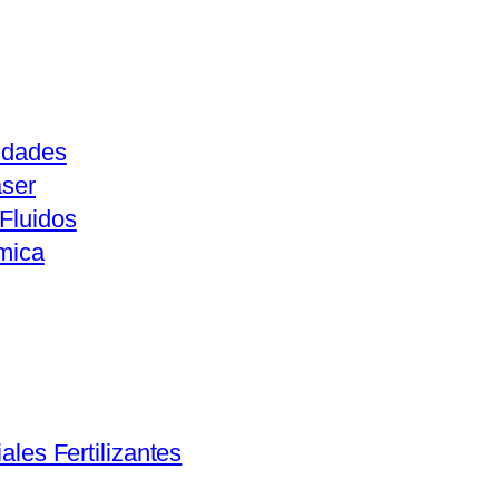
idades
aser
Fluidos
mica
ales Fertilizantes