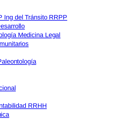
 Ing del Tránsito RRPP
esarrollo
logía Medicina Legal
munitarios
Paleontología
cional
ntabilidad RRHH
ica