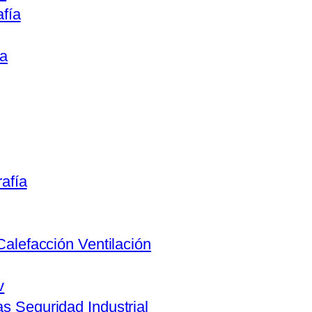
afía
ca
rafía
Calefacción Ventilación
v
s Seguridad Industrial