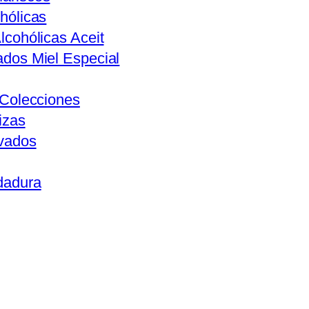
hólicas
lcohólicas Aceit
ados Miel Especial
s Colecciones
izas
ivados
dadura