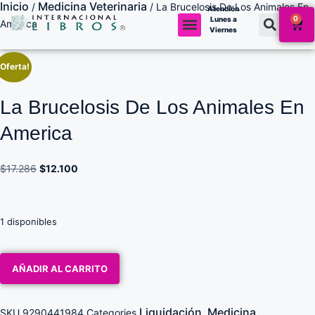
Inicio
Medicina Veterinaria
/
/ La Brucelosis De Los Animales En
Atención
0
Lunes a
America
Viernes
¡Oferta!
La Brucelosis De Los Animales En
America
$
17.286
$
12.100
1 disponibles
AÑADIR AL CARRITO
Liquidación
Medicina
SKU
9290441984
Categories
,