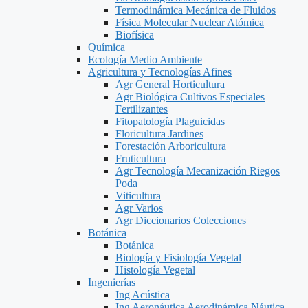
Termodinámica Mecánica de Fluidos
Física Molecular Nuclear Atómica
Biofísica
Química
Ecología Medio Ambiente
Agricultura y Tecnologías Afines
Agr General Horticultura
Agr Biológica Cultivos Especiales
Fertilizantes
Fitopatología Plaguicidas
Floricultura Jardines
Forestación Arboricultura
Fruticultura
Agr Tecnología Mecanización Riegos
Poda
Viticultura
Agr Varios
Agr Diccionarios Colecciones
Botánica
Botánica
Biología y Fisiología Vegetal
Histología Vegetal
Ingenierías
Ing Acústica
Ing Aeronáutica Aerodinámica Náutica