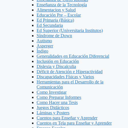
Enseñanza de la Tecnología
Alimentacion y Salud
Educación Pre – Escolar
Ed Primaria (Básica)
Ed Secundaria
Ed Superior (Universitaria Institutos)
Síndrome de Down
Autismo
Asperger
Índigo
Generalidades en Educación Diferencial
Inclusión en Educación
Dislexia y Discalculia
Déficit de Atención e Hiperactividad
Discapacidades Físicas y Varios
Herramientas para el Desarrollo de la
Comunicación
Como Investigar
Como Preparar Informes
Como Hacer una Tesis
Juegos Didácticos
Láminas y Posters
Cuentos para Enseñar y Aprender
Cuentos en Tela para Enseñar y Aprender