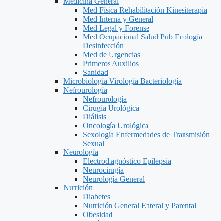
Medicina General
Med Física Rehabilitación Kinesiterapia
Med Interna y General
Med Legal y Forense
Med Ocupacional Salud Pub Ecología
Desinfección
Med de Urgencias
Primeros Auxilios
Sanidad
Microbiología Virología Bacteriología
Nefrourología
Nefrourología
Cirugía Urológica
Diálisis
Oncología Urológica
Sexología Enfermedades de Transmisión
Sexual
Neurología
Electrodiagnóstico Epilepsia
Neurocirugía
Neurología General
Nutrición
Diabetes
Nutrición General Enteral y Parental
Obesidad