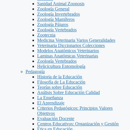
Sanidad Animal Zoonosis
Zoología General
Zoología Invertebrados
Zoología Mamíferos
Zoología Pájaros
Zoología Vertebrados
Zootecnia
Medicina Veterinaria Varios Generalidades
Veterinaria Diccionarios Colecciones
Modelos Anatómicos Veterinarios
Laminas Anatómicas Veterinarias
Zoología Vertebrados
Helicicultura Entomología
Pedagogía
Historia de la Educación
Filosofía de La Educación
Teorías sobre Educación
Análisis Sobre Educación Calidad
La Enseñanza
El Aprendizaje
Criterios Pedagógicos: Principios Valores
Objetivos
Evaluación Docente
Centros Educativos: Organización y Gestión
Ética en Educación