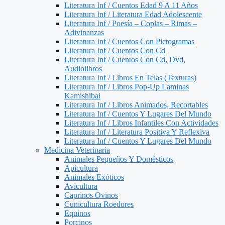
Literatura Inf / Cuentos Edad 9 A 11 Años
Literatura Inf / Literatura Edad Adolescente
Literatura Inf / Poesía – Coplas – Rimas –
Adivinanzas
Literatura Inf / Cuentos Con Pictogramas
Literatura Inf / Cuentos Con Cd
Literatura Inf / Cuentos Con Cd, Dvd,
Audiolibros
Literatura Inf / Libros En Telas (Texturas)
Literatura Inf / Libros Pop-Up Laminas
Kamishibai
Literatura Inf / Libros Animados, Recortables
Literatura Inf / Cuentos Y Lugares Del Mundo
Literatura Inf / Libros Infantiles Con Actividades
Literatura Inf / Literatura Positiva Y Reflexiva
Literatura Inf / Cuentos Y Lugares Del Mundo
Medicina Veterinaria
Animales Pequeños Y Domésticos
Apicultura
Animales Exóticos
Avicultura
Caprinos Ovinos
Cunicultura Roedores
Equinos
Porcinos