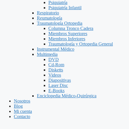
Psiquiatría
Psiquiatría Infantil
Respiratorio
Reumatología
Traumatología Ortopedia
Columna Tronco Cadera
Miembros Superiores
Miembros Inferiores
Traumatología y Ortopedia General
Instrumental Médico
Multimedia
DVD
Cd-Rom
Disketts
Videos
Diapositivas
Laser Disc
E-Books
Enciclopedia Médico-Quirúrgica
Nosotros
Blog
Mi cuenta
Contacto