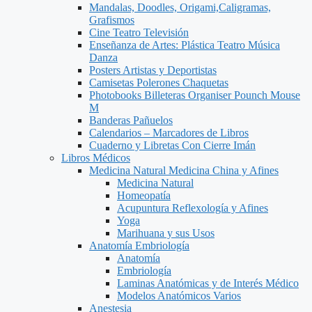
Mandalas, Doodles, Origami,Caligramas,
Grafismos
Cine Teatro Televisión
Enseñanza de Artes: Plástica Teatro Música
Danza
Posters Artistas y Deportistas
Camisetas Polerones Chaquetas
Photobooks Billeteras Organiser Pounch Mouse
M
Banderas Pañuelos
Calendarios – Marcadores de Libros
Cuaderno y Libretas Con Cierre Imán
Libros Médicos
Medicina Natural Medicina China y Afines
Medicina Natural
Homeopatía
Acupuntura Reflexología y Afines
Yoga
Marihuana y sus Usos
Anatomía Embriología
Anatomía
Embriología
Laminas Anatómicas y de Interés Médico
Modelos Anatómicos Varios
Anestesia