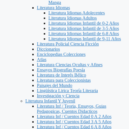
Manga
Literatura Idiomas
Literatura Idiomas Adolecentes
Literatura Idiomas Adultos
Literatura Idiomas Infantil de 0-2 Años
Literatura Idiomas Infantil de 3-5 Años
Literatura Idiomas Infantil de 6-8 Años
Literatura Idiomas Infantil de 9-11 Años
Literatura Policial Ciencia Ficción
Diccionarios
Enciclopedias Colecciones
Atlas
Literatura Ciencias Ocultas y Afines
Ensayos Biografías Poesía
Literatura de Interés Bélico
Literatura para Coleccionistas
Paisajes del Mundo
Lingüística Lirica Teoría Literaria
Investigación y Ciencia
Literatura Infantil Y Juvenil
Literatura Inf / Teoria, Ensayos, Guias
Pedagogicas, Cuentos Didacticos
Literatura Inf / Cuentos Edad 0 A 2 Años
Literatura Inf / Cuentos Edad 3 A 5 Años
Literatura Inf / Cuentos Edad 6 A 8 Años