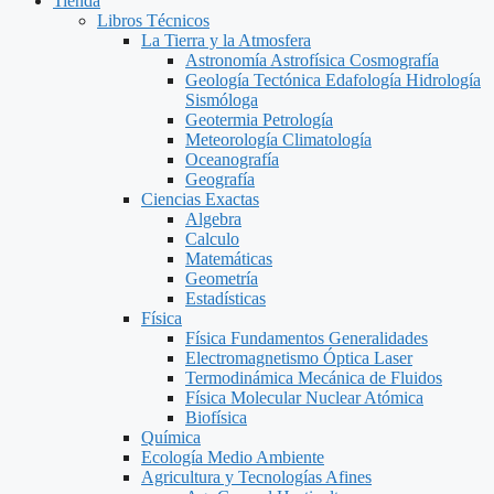
Tienda
Libros Técnicos
La Tierra y la Atmosfera
Astronomía Astrofísica Cosmografía
Geología Tectónica Edafología Hidrología
Sismóloga
Geotermia Petrología
Meteorología Climatología
Oceanografía
Geografía
Ciencias Exactas
Algebra
Calculo
Matemáticas
Geometría
Estadísticas
Física
Física Fundamentos Generalidades
Electromagnetismo Óptica Laser
Termodinámica Mecánica de Fluidos
Física Molecular Nuclear Atómica
Biofísica
Química
Ecología Medio Ambiente
Agricultura y Tecnologías Afines