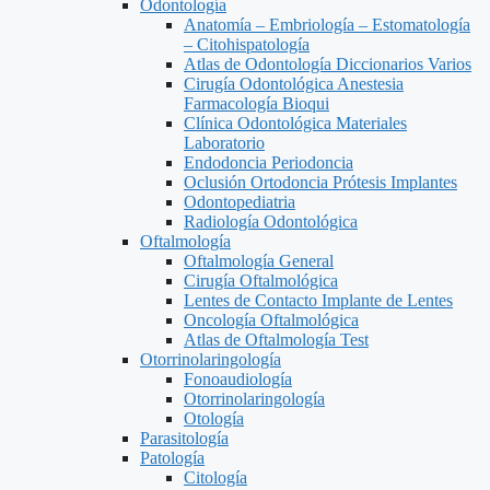
Odontología
Anatomía – Embriología – Estomatología
– Citohispatología
Atlas de Odontología Diccionarios Varios
Cirugía Odontológica Anestesia
Farmacología Bioqui
Clínica Odontológica Materiales
Laboratorio
Endodoncia Periodoncia
Oclusión Ortodoncia Prótesis Implantes
Odontopediatria
Radiología Odontológica
Oftalmología
Oftalmología General
Cirugía Oftalmológica
Lentes de Contacto Implante de Lentes
Oncología Oftalmológica
Atlas de Oftalmología Test
Otorrinolaringología
Fonoaudiología
Otorrinolaringología
Otología
Parasitología
Patología
Citología