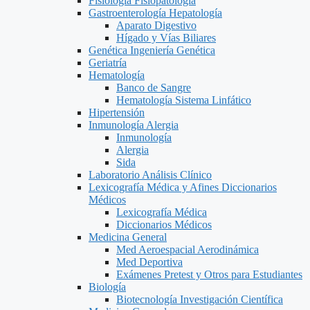
Fisiología Fisiopatología
Gastroenterología Hepatología
Aparato Digestivo
Hígado y Vías Biliares
Genética Ingeniería Genética
Geriatría
Hematología
Banco de Sangre
Hematología Sistema Linfático
Hipertensión
Inmunología Alergia
Inmunología
Alergia
Sida
Laboratorio Análisis Clínico
Lexicografía Médica y Afines Diccionarios
Médicos
Lexicografía Médica
Diccionarios Médicos
Medicina General
Med Aeroespacial Aerodinámica
Med Deportiva
Exámenes Pretest y Otros para Estudiantes
Biología
Biotecnología Investigación Científica