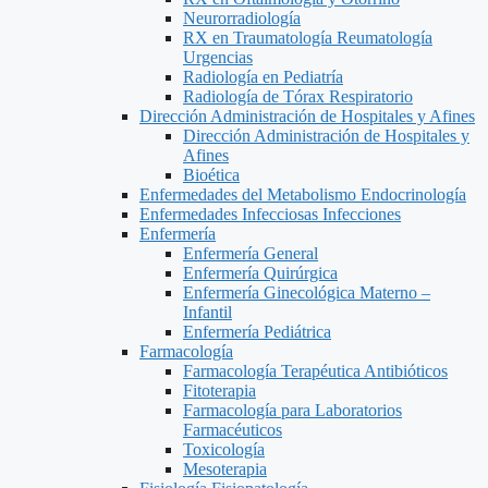
Neurorradiología
RX en Traumatología Reumatología
Urgencias
Radiología en Pediatría
Radiología de Tórax Respiratorio
Dirección Administración de Hospitales y Afines
Dirección Administración de Hospitales y
Afines
Bioética
Enfermedades del Metabolismo Endocrinología
Enfermedades Infecciosas Infecciones
Enfermería
Enfermería General
Enfermería Quirúrgica
Enfermería Ginecológica Materno –
Infantil
Enfermería Pediátrica
Farmacología
Farmacología Terapéutica Antibióticos
Fitoterapia
Farmacología para Laboratorios
Farmacéuticos
Toxicología
Mesoterapia