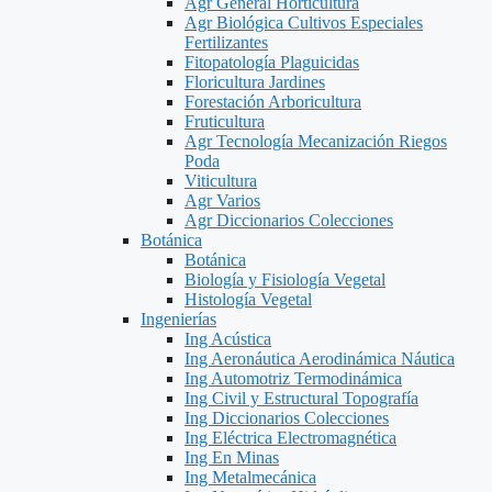
Agr General Horticultura
Agr Biológica Cultivos Especiales
Fertilizantes
Fitopatología Plaguicidas
Floricultura Jardines
Forestación Arboricultura
Fruticultura
Agr Tecnología Mecanización Riegos
Poda
Viticultura
Agr Varios
Agr Diccionarios Colecciones
Botánica
Botánica
Biología y Fisiología Vegetal
Histología Vegetal
Ingenierías
Ing Acústica
Ing Aeronáutica Aerodinámica Náutica
Ing Automotriz Termodinámica
Ing Civil y Estructural Topografía
Ing Diccionarios Colecciones
Ing Eléctrica Electromagnética
Ing En Minas
Ing Metalmecánica