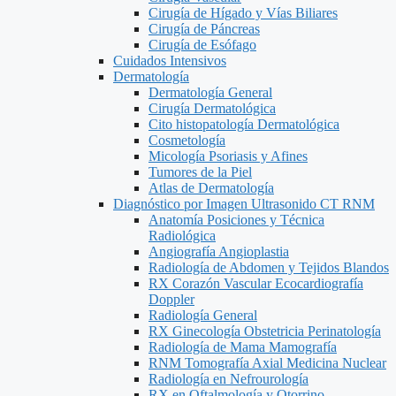
Cirugía de Hígado y Vías Biliares
Cirugía de Páncreas
Cirugía de Esófago
Cuidados Intensivos
Dermatología
Dermatología General
Cirugía Dermatológica
Cito histopatología Dermatológica
Cosmetología
Micología Psoriasis y Afines
Tumores de la Piel
Atlas de Dermatología
Diagnóstico por Imagen Ultrasonido CT RNM
Anatomía Posiciones y Técnica
Radiológica
Angiografía Angioplastia
Radiología de Abdomen y Tejidos Blandos
RX Corazón Vascular Ecocardiografía
Doppler
Radiología General
RX Ginecología Obstetricia Perinatología
Radiología de Mama Mamografía
RNM Tomografía Axial Medicina Nuclear
Radiología en Nefrourología
RX en Oftalmología y Otorrino