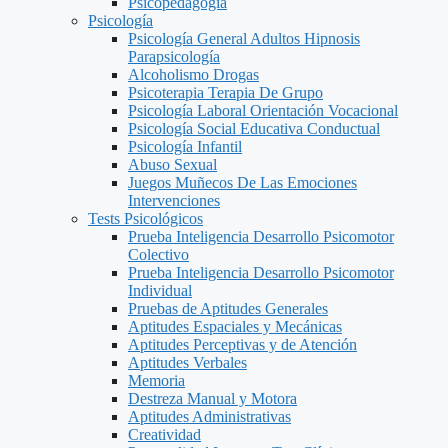
Psicopedagogía
Psicología
Psicología General Adultos Hipnosis
Parapsicología
Alcoholismo Drogas
Psicoterapia Terapia De Grupo
Psicología Laboral Orientación Vocacional
Psicología Social Educativa Conductual
Psicología Infantil
Abuso Sexual
Juegos Muñecos De Las Emociones
Intervenciones
Tests Psicológicos
Prueba Inteligencia Desarrollo Psicomotor
Colectivo
Prueba Inteligencia Desarrollo Psicomotor
Individual
Pruebas de Aptitudes Generales
Aptitudes Espaciales y Mecánicas
Aptitudes Perceptivas y de Atención
Aptitudes Verbales
Memoria
Destreza Manual y Motora
Aptitudes Administrativas
Creatividad