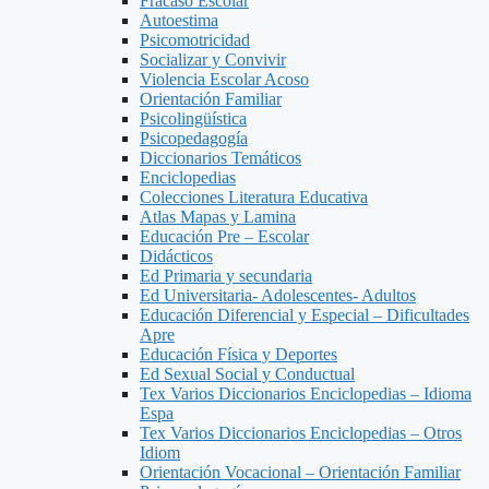
Fracaso Escolar
Autoestima
Psicomotricidad
Socializar y Convivir
Violencia Escolar Acoso
Orientación Familiar
Psicolingüística
Psicopedagogía
Diccionarios Temáticos
Enciclopedias
Colecciones Literatura Educativa
Atlas Mapas y Lamina
Educación Pre – Escolar
Didácticos
Ed Primaria y secundaria
Ed Universitaria- Adolescentes- Adultos
Educación Diferencial y Especial – Dificultades
Apre
Educación Física y Deportes
Ed Sexual Social y Conductual
Tex Varios Diccionarios Enciclopedias – Idioma
Espa
Tex Varios Diccionarios Enciclopedias – Otros
Idiom
Orientación Vocacional – Orientación Familiar