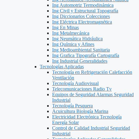
Ing Automotriz Termodinámica
Ing Civil y Estructural Topografía
Ing Diccionarios Colecciones
Ing Eléctrica Electromagnética
Ing En Minas
Ing Metalmecánica
Ing Neumática Hidráulica
Ing Química y Afines
Ing Medioambiental Sanitaria
Ing Grafica Tipografía Cartografía
Ing Industrial Generalidades
Tecnologías Aplicadas
Tecnología en Refrigeración Calefacción
Ventilación
Tecnología Audiovisual
Telecomunicaciones Radio Tv
Equipos de Seguridad Alarmas Seguridad
Industrial
Tecnología Pesquera
Acuicultura Biología Marina
Electricidad Electrónica Tecnología
Energía Solar
Control de Calidad Industrial Seguridad
Industrial