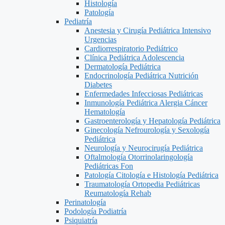
Histología
Patología
Pediatría
Anestesia y Cirugía Pediátrica Intensivo
Urgencias
Cardiorrespiratorio Pediátrico
Clínica Pediátrica Adolescencia
Dermatología Pediátrica
Endocrinología Pediátrica Nutrición
Diabetes
Enfermedades Infecciosas Pediátricas
Inmunología Pediátrica Alergia Cáncer
Hematología
Gastroenterología y Hepatología Pediátrica
Ginecología Nefrourología y Sexología
Pediátrica
Neurología y Neurocirugía Pediátrica
Oftalmología Otorrinolaringología
Pediátricas Fon
Patología Citología e Histología Pediátrica
Traumatología Ortopedia Pediátricas
Reumatología Rehab
Perinatología
Podología Podiatría
Psiquiatría