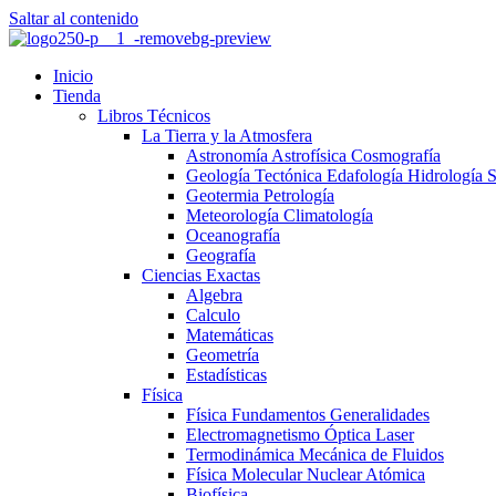
Saltar al contenido
Inicio
Tienda
Libros Técnicos
La Tierra y la Atmosfera
Astronomía Astrofísica Cosmografía
Geología Tectónica Edafología Hidrología 
Geotermia Petrología
Meteorología Climatología
Oceanografía
Geografía
Ciencias Exactas
Algebra
Calculo
Matemáticas
Geometría
Estadísticas
Física
Física Fundamentos Generalidades
Electromagnetismo Óptica Laser
Termodinámica Mecánica de Fluidos
Física Molecular Nuclear Atómica
Biofísica