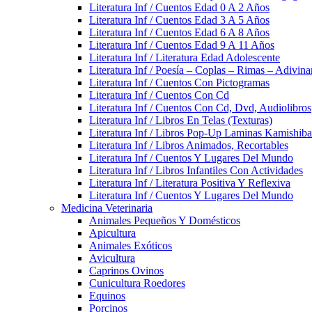
Literatura Inf / Cuentos Edad 0 A 2 Años
Literatura Inf / Cuentos Edad 3 A 5 Años
Literatura Inf / Cuentos Edad 6 A 8 Años
Literatura Inf / Cuentos Edad 9 A 11 Años
Literatura Inf / Literatura Edad Adolescente
Literatura Inf / Poesía – Coplas – Rimas – Adivin
Literatura Inf / Cuentos Con Pictogramas
Literatura Inf / Cuentos Con Cd
Literatura Inf / Cuentos Con Cd, Dvd, Audiolibros
Literatura Inf / Libros En Telas (Texturas)
Literatura Inf / Libros Pop-Up Laminas Kamishiba
Literatura Inf / Libros Animados, Recortables
Literatura Inf / Cuentos Y Lugares Del Mundo
Literatura Inf / Libros Infantiles Con Actividades
Literatura Inf / Literatura Positiva Y Reflexiva
Literatura Inf / Cuentos Y Lugares Del Mundo
Medicina Veterinaria
Animales Pequeños Y Domésticos
Apicultura
Animales Exóticos
Avicultura
Caprinos Ovinos
Cunicultura Roedores
Equinos
Porcinos