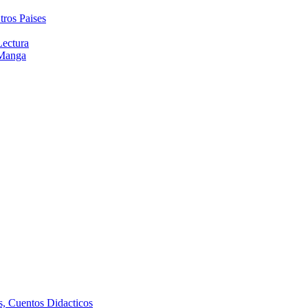
tros Paises
Lectura
 Manga
as, Cuentos Didacticos