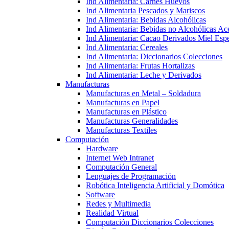
Ind Alimentaria: Carnes Huevos
Ind Alimentaria Pescados y Mariscos
Ind Alimentaria: Bebidas Alcohólicas
Ind Alimentaria: Bebidas no Alcohólicas Ace
Ind Alimentaria: Cacao Derivados Miel Espe
Ind Alimentaria: Cereales
Ind Alimentaria: Diccionarios Colecciones
Ind Alimentaria: Frutas Hortalizas
Ind Alimentaria: Leche y Derivados
Manufacturas
Manufacturas en Metal – Soldadura
Manufacturas en Papel
Manufacturas en Plástico
Manufacturas Generalidades
Manufacturas Textiles
Computación
Hardware
Internet Web Intranet
Computación General
Lenguajes de Programación
Robótica Inteligencia Artificial y Domótica
Software
Redes y Multimedia
Realidad Virtual
Computación Diccionarios Colecciones