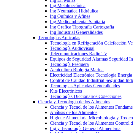
Ing En Minas
Ing Metalmecánica
Ing Neumática Hidráulica
Ing Química y Afines
Ing Medioambiental Sanitaria
Ing Grafica Tipografía Cartografía
Ing Industrial Generalidades
Tecnologías Aplicadas
Tecnología en Refrigeración Calefacción Ve
Tecnología Audiovisual
Telecomunicaciones Radio Tv
Equipos de Seguridad Alarmas Seguridad Ind
Tecnología Pesquera
Acuicultura Biología Marina
Electricidad Electrónica Tecnología Energía
Control de Calidad Industrial Seguridad Indu
Tecnologías Aplicadas Generalidades
Kits Electrónicos
Tecnologías Diccionarios Colecciones
Ciencia y Tecnología de los Alimentos
Ciencia y Tecnol de los Alimentos Fundame
Análisis de los Alimentos
Higiene Alimentaria Microbiología y Toxico
Ciencia y Tecnol de los Alimentos Control 
Ing y Tecnología General Alimentaria