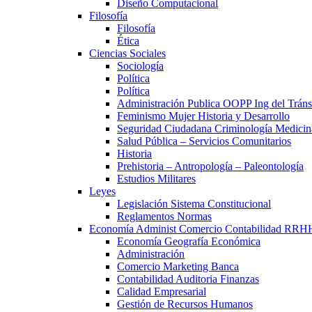
Diseño Computacional
Filosofía
Filosofía
Ética
Ciencias Sociales
Sociología
Política
Política
Administración Publica OOPP Ing del Trán
Feminismo Mujer Historia y Desarrollo
Seguridad Ciudadana Criminología Medicin
Salud Pública – Servicios Comunitarios
Historia
Prehistoria – Antropología – Paleontología
Estudios Militares
Leyes
Legislación Sistema Constitucional
Reglamentos Normas
Economía Administ Comercio Contabilidad RRH
Economía Geografía Económica
Administración
Comercio Marketing Banca
Contabilidad Auditoria Finanzas
Calidad Empresarial
Gestión de Recursos Humanos