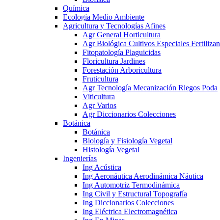
Química
Ecología Medio Ambiente
Agricultura y Tecnologías Afines
Agr General Horticultura
Agr Biológica Cultivos Especiales Fertilizan
Fitopatología Plaguicidas
Floricultura Jardines
Forestación Arboricultura
Fruticultura
Agr Tecnología Mecanización Riegos Poda
Viticultura
Agr Varios
Agr Diccionarios Colecciones
Botánica
Botánica
Biología y Fisiología Vegetal
Histología Vegetal
Ingenierías
Ing Acústica
Ing Aeronáutica Aerodinámica Náutica
Ing Automotriz Termodinámica
Ing Civil y Estructural Topografía
Ing Diccionarios Colecciones
Ing Eléctrica Electromagnética