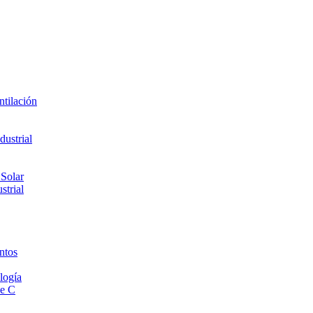
ntilación
ustrial
 Solar
strial
ntos
logía
de C