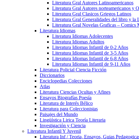
Literatura Gral Autores Latinoamericanos
Literatura Gral Autores norteamericanos y O
Literatura Gral Clasicos Griegos Latinos
Literatura Gral Generalidades del libro y la 
Literatura Gral Novelas Graficas – Comics
Literatura Idiomas
Literatura Idiomas Adolecentes
Literatura Idiomas Adultos
Literatura Idiomas Infantil de 0-2 Años
Literatura Idiomas Infantil de 3-5 Años
Literatura Idiomas Infantil de 6-8 Años
Literatura Idiomas Infantil de 9-11 Años
Literatura Policial Ciencia Ficción
Diccionarios
Enciclopedias Colecciones
Atlas
Literatura Ciencias Ocultas y Afines
Ensayos Biografías Poesía
Literatura de Interés Bélico
Literatura para Coleccionistas
Paisajes del Mundo
Lingüística Lirica Teoría Literaria
Investigación y Ciencia
Literatura Infantil Y Juvenil
Literatura Inf / Teoria, Ensayos, Guias Pedagogic