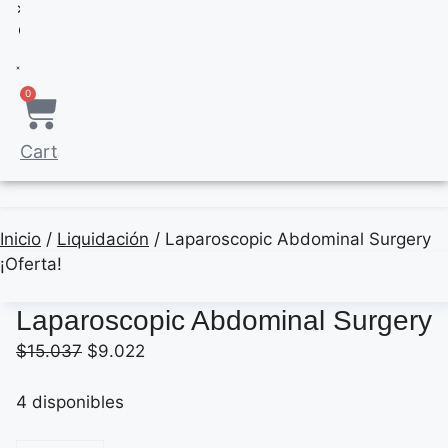
×
0
Cart
Inicio
/
Liquidación
/ Laparoscopic Abdominal Surgery
¡Oferta!
Laparoscopic Abdominal Surgery
El
El
$
15.037
$
9.022
precio
precio
original
actual
4 disponibles
era:
es: