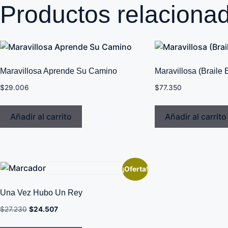
Productos relaciona
Maravillosa Aprende Su Camino
Maravillosa (Braile 
$
29.006
$
77.350
Añadir al carrito
Añadir al carrito
¡Oferta!
Una Vez Hubo Un Rey
$
27.230
$
24.507