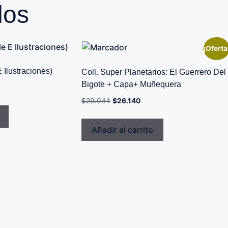
dos
¡Oferta
E Ilustraciones)
Coll. Super Planetarios: El Guerrero Del
Bigote + Capa+ Muñequera
$
29.044
$
26.140
Añadir al carrito