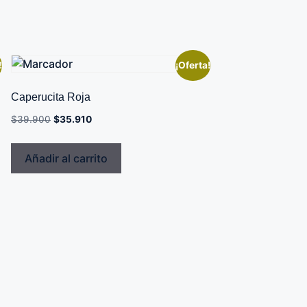
!
¡Oferta!
Caperucita Roja
$
39.900
$
35.910
Añadir al carrito