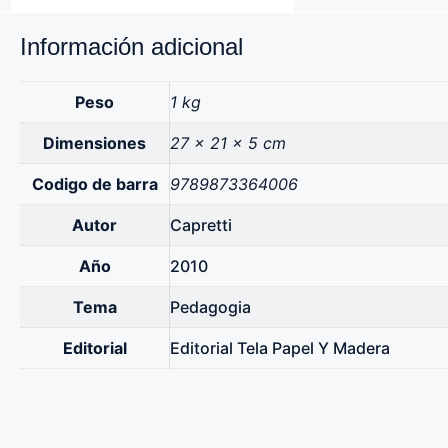
Información adicional
Peso
1 kg
Dimensiones
27 × 21 × 5 cm
Codigo de barra
9789873364006
Autor
Capretti
Año
2010
Tema
Pedagogia
Editorial
Editorial Tela Papel Y Madera