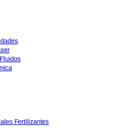
idades
aser
Fluidos
mica
ales Fertilizantes