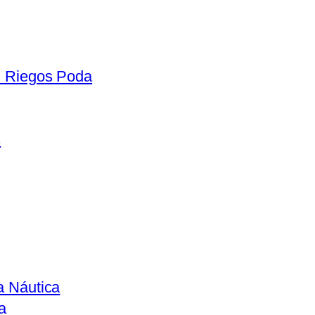
n Riegos Poda
s
a Náutica
a