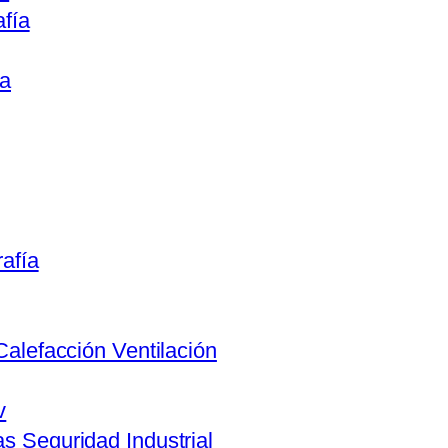
afía
ca
rafía
Calefacción Ventilación
v
s Seguridad Industrial