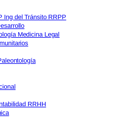
 Ing del Tránsito RRPP
esarrollo
logía Medicina Legal
munitarios
Paleontología
cional
ntabilidad RRHH
ica