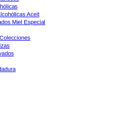
hólicas
lcohólicas Aceit
ados Miel Especial
s Colecciones
izas
ivados
dadura