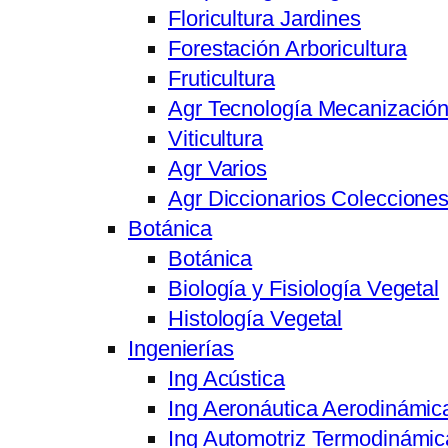
Floricultura Jardines
Forestación Arboricultura
Fruticultura
Agr Tecnología Mecanizació
Viticultura
Agr Varios
Agr Diccionarios Coleccione
Botánica
Botánica
Biología y Fisiología Vegetal
Histología Vegetal
Ingenierías
Ing Acústica
Ing Aeronáutica Aerodinámic
Ing Automotriz Termodinámic