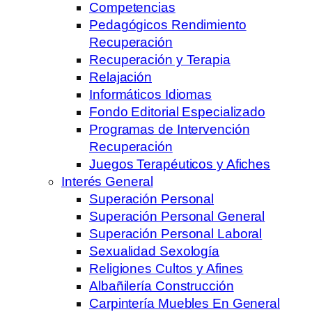
Competencias
Pedagógicos Rendimiento
Recuperación
Recuperación y Terapia
Relajación
Informáticos Idiomas
Fondo Editorial Especializado
Programas de Intervención
Recuperación
Juegos Terapéuticos y Afiches
Interés General
Superación Personal
Superación Personal General
Superación Personal Laboral
Sexualidad Sexología
Religiones Cultos y Afines
Albañilería Construcción
Carpintería Muebles En General