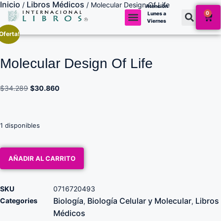
Inicio
Libros Médicos
/
/ Molecular Design Of Life
Atención
0
Lunes a
Viernes
Oferta!
Molecular Design Of Life
$
34.289
$
30.860
1 disponibles
AÑADIR AL CARRITO
SKU
0716720493
Biología
Biología Celular y Molecular
Libros
Categories
,
,
Médicos