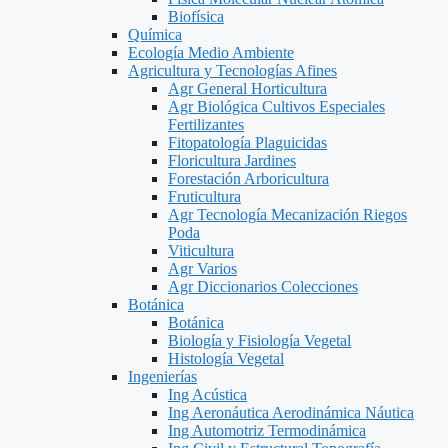
Biofísica
Química
Ecología Medio Ambiente
Agricultura y Tecnologías Afines
Agr General Horticultura
Agr Biológica Cultivos Especiales
Fertilizantes
Fitopatología Plaguicidas
Floricultura Jardines
Forestación Arboricultura
Fruticultura
Agr Tecnología Mecanización Riegos
Poda
Viticultura
Agr Varios
Agr Diccionarios Colecciones
Botánica
Botánica
Biología y Fisiología Vegetal
Histología Vegetal
Ingenierías
Ing Acústica
Ing Aeronáutica Aerodinámica Náutica
Ing Automotriz Termodinámica