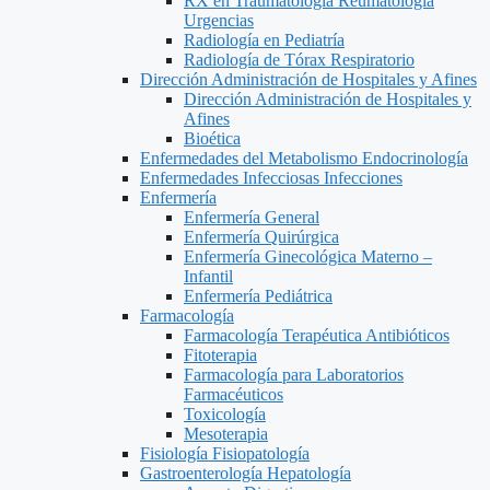
RX en Traumatología Reumatología
Urgencias
Radiología en Pediatría
Radiología de Tórax Respiratorio
Dirección Administración de Hospitales y Afines
Dirección Administración de Hospitales y
Afines
Bioética
Enfermedades del Metabolismo Endocrinología
Enfermedades Infecciosas Infecciones
Enfermería
Enfermería General
Enfermería Quirúrgica
Enfermería Ginecológica Materno –
Infantil
Enfermería Pediátrica
Farmacología
Farmacología Terapéutica Antibióticos
Fitoterapia
Farmacología para Laboratorios
Farmacéuticos
Toxicología
Mesoterapia
Fisiología Fisiopatología
Gastroenterología Hepatología