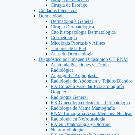
Cirugía de Esófago
Cuidados Intensivos
Dermatología
Dermatología General
Cirugía Dermatológica
Cito histopatología Dermatológica
Cosmetología
Micología Psoriasis y Afines
Tumores de la Piel
Atlas de Dermatología
Diagnóstico por Imagen Ultrasonido CT RNM
Anatomía Posiciones y Técnica
Radiológica
Angiografía Angioplastia
Radiología de Abdomen y Tejidos Blandos
RX Corazón Vascular Ecocardiografía
Doppler
Radiología General
RX Ginecología Obstetricia Perinatología
Radiología de Mama Mamografía
RNM Tomografía Axial Medicina Nuclear
Radiología en Nefrourología
RX en Oftalmología y Otorrino
Neurorradiología