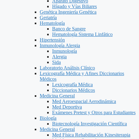
Aparato Digestivo
Hígado y Vías Biliares
Genética Ingeniería Genética
Geriatría
Hematología
Banco de Sangre
Hematología Sistema Linfático
Hipertensión
Inmunología Alergia
Inmunología
Alergia
Sida
Laboratorio Análisis Clínico
Lexicografía Médica y Afines Diccionarios
Médicos
Lexicografía Médica
Diccionarios Médicos
Medicina General
Med Aeroespacial Aerodinámica
Med Deportiva
Exámenes Pretest y Otros para Estudiantes
Biología
Biotecnología Investigación Científica
Medicina General
Med Física Rehabilitación Kinesiterapia