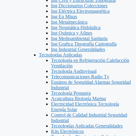
Ing Civil y Estructural Topografía
Ing Diccionarios Colecciones
Ing Eléctrica Electromagnética
Ing En Minas
Ing Metalmecánica
Ing Neumática Hidráulica
Ing Química y Afines
Ing Medioambiental Sanitaria
Ing Grafica Tipografía Cartografía
Ing Industrial Generalidades
Tecnologías Aplicadas
Tecnología en Refrigeración Calefacción
Ventilación
Tecnología Audiovisual
Telecomunicaciones Radio Tv
Equipos de Seguridad Alarmas Seguridad
Industrial
Tecnología Pesquera
Acuicultura Biología Marina
Electricidad Electrónica Tecnología
Energía Solar
Control de Calidad Industrial Seguridad
Industrial
Tecnologías Aplicadas Generalidades
Kits Electrónicos