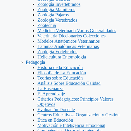
Zoología Invertebrados
Zoología Mamíferos
Zoología Pájaros
Zoología Vertebrados
Zootecnia
Medicina Veterinaria Varios Generalidades
Veterinaria Diccionarios Colecciones
Modelos Anatómicos Veterinarios
Laminas Anatómicas Veterinarias
Zoología Vertebrados
Helicicultura Entomología
Pedagogía
Historia de la Educación
Filosofía de La Educación
Teorías sobre Educación
Análisis Sobre Educación Calidad
La Enseñanza
El Aprendizaje
Criterios Pedagógicos: Principios Valores
Objetivos
Evaluación Docente
Centros Educativos: Organización y Gestión
Ética en Educación
Motivación e Inteligencia Emocional
Competencias Desarrollo Integral y