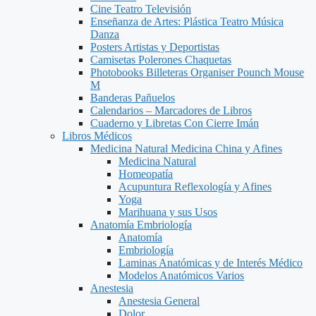
Cine Teatro Televisión
Enseñanza de Artes: Plástica Teatro Música
Danza
Posters Artistas y Deportistas
Camisetas Polerones Chaquetas
Photobooks Billeteras Organiser Pounch Mouse
M
Banderas Pañuelos
Calendarios – Marcadores de Libros
Cuaderno y Libretas Con Cierre Imán
Libros Médicos
Medicina Natural Medicina China y Afines
Medicina Natural
Homeopatía
Acupuntura Reflexología y Afines
Yoga
Marihuana y sus Usos
Anatomía Embriología
Anatomía
Embriología
Laminas Anatómicas y de Interés Médico
Modelos Anatómicos Varios
Anestesia
Anestesia General
Dolor