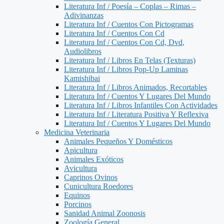
Literatura Inf / Poesía – Coplas – Rimas –
Adivinanzas
Literatura Inf / Cuentos Con Pictogramas
Literatura Inf / Cuentos Con Cd
Literatura Inf / Cuentos Con Cd, Dvd,
Audiolibros
Literatura Inf / Libros En Telas (Texturas)
Literatura Inf / Libros Pop-Up Laminas
Kamishibai
Literatura Inf / Libros Animados, Recortables
Literatura Inf / Cuentos Y Lugares Del Mundo
Literatura Inf / Libros Infantiles Con Actividades
Literatura Inf / Literatura Positiva Y Reflexiva
Literatura Inf / Cuentos Y Lugares Del Mundo
Medicina Veterinaria
Animales Pequeños Y Domésticos
Apicultura
Animales Exóticos
Avicultura
Caprinos Ovinos
Cunicultura Roedores
Equinos
Porcinos
Sanidad Animal Zoonosis
Zoología General