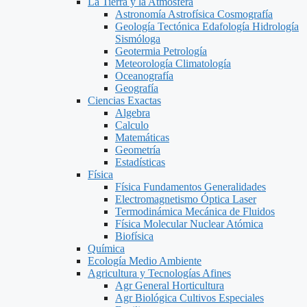
La Tierra y la Atmosfera
Astronomía Astrofísica Cosmografía
Geología Tectónica Edafología Hidrología
Sismóloga
Geotermia Petrología
Meteorología Climatología
Oceanografía
Geografía
Ciencias Exactas
Algebra
Calculo
Matemáticas
Geometría
Estadísticas
Física
Física Fundamentos Generalidades
Electromagnetismo Óptica Laser
Termodinámica Mecánica de Fluidos
Física Molecular Nuclear Atómica
Biofísica
Química
Ecología Medio Ambiente
Agricultura y Tecnologías Afines
Agr General Horticultura
Agr Biológica Cultivos Especiales