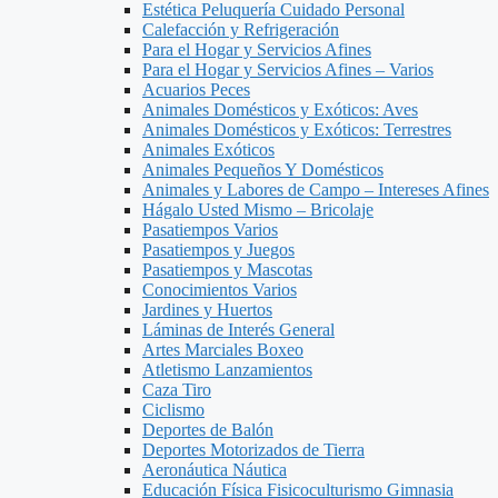
Estética Peluquería Cuidado Personal
Calefacción y Refrigeración
Para el Hogar y Servicios Afines
Para el Hogar y Servicios Afines – Varios
Acuarios Peces
Animales Domésticos y Exóticos: Aves
Animales Domésticos y Exóticos: Terrestres
Animales Exóticos
Animales Pequeños Y Domésticos
Animales y Labores de Campo – Intereses Afines
Hágalo Usted Mismo – Bricolaje
Pasatiempos Varios
Pasatiempos y Juegos
Pasatiempos y Mascotas
Conocimientos Varios
Jardines y Huertos
Láminas de Interés General
Artes Marciales Boxeo
Atletismo Lanzamientos
Caza Tiro
Ciclismo
Deportes de Balón
Deportes Motorizados de Tierra
Aeronáutica Náutica
Educación Física Fisicoculturismo Gimnasia