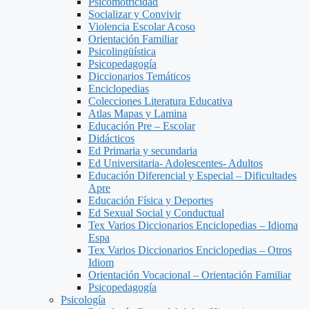
Psicomotricidad
Socializar y Convivir
Violencia Escolar Acoso
Orientación Familiar
Psicolingüística
Psicopedagogía
Diccionarios Temáticos
Enciclopedias
Colecciones Literatura Educativa
Atlas Mapas y Lamina
Educación Pre – Escolar
Didácticos
Ed Primaria y secundaria
Ed Universitaria- Adolescentes- Adultos
Educación Diferencial y Especial – Dificultades
Apre
Educación Física y Deportes
Ed Sexual Social y Conductual
Tex Varios Diccionarios Enciclopedias – Idioma
Espa
Tex Varios Diccionarios Enciclopedias – Otros
Idiom
Orientación Vocacional – Orientación Familiar
Psicopedagogía
Psicología