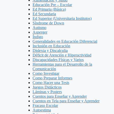
Alimentacion y Salud
Educación Pre – Escolar
Ed Primaria (Básica)
Ed Secundaria
Ed Superior (Universitaria Institutos)
Síndrome de Down
Autismo
Asperger
Índigo
Generalidades en Educación Diferencial
Inclusión en Educación
Dislexia y Discalculia
Déficit de Atención e Hiperactividad
Discapacidades Físicas y Varios
Herramientas para el Desarrollo de la
Comunicación
Como Investigar
Como Preparar Informes
Como Hacer una Tesis
Juegos Didácticos
Láminas y Posters
Cuentos para Enseñar y Aprender
Cuentos en Tela para Enseñar y Aprender
Fracaso Escolar
Autoestima