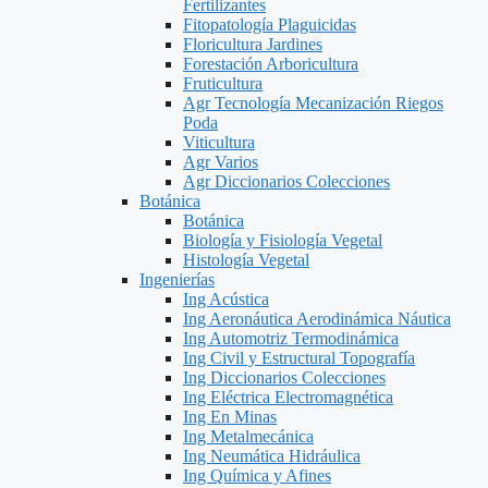
Fertilizantes
Fitopatología Plaguicidas
Floricultura Jardines
Forestación Arboricultura
Fruticultura
Agr Tecnología Mecanización Riegos
Poda
Viticultura
Agr Varios
Agr Diccionarios Colecciones
Botánica
Botánica
Biología y Fisiología Vegetal
Histología Vegetal
Ingenierías
Ing Acústica
Ing Aeronáutica Aerodinámica Náutica
Ing Automotriz Termodinámica
Ing Civil y Estructural Topografía
Ing Diccionarios Colecciones
Ing Eléctrica Electromagnética
Ing En Minas
Ing Metalmecánica
Ing Neumática Hidráulica
Ing Química y Afines