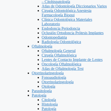
– Citohispatología
Atlas de Odontología Diccionarios Varios
Cirugía Odontológica Anestesia
Farmacología Bioqui
Clínica Odontológica Materiales
Laboratorio
Endodoncia Periodoncia
Oclusión Ortodoncia Prótesis Implantes
Odontopediatria
Radiología Odontológica
Oftalmología
Oftalmología General
Cirugía Oftalmológica
Lentes de Contacto Implante de Lentes
Oncología Oftalmológica
Atlas de Oftalmología Test
Otorrinolaringología
Fonoaudiología
Otorrinolaringología
Otología
Parasitología
Patología
Citología
Histología
Patología