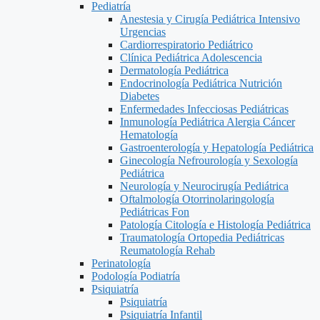
Pediatría
Anestesia y Cirugía Pediátrica Intensivo
Urgencias
Cardiorrespiratorio Pediátrico
Clínica Pediátrica Adolescencia
Dermatología Pediátrica
Endocrinología Pediátrica Nutrición
Diabetes
Enfermedades Infecciosas Pediátricas
Inmunología Pediátrica Alergia Cáncer
Hematología
Gastroenterología y Hepatología Pediátrica
Ginecología Nefrourología y Sexología
Pediátrica
Neurología y Neurocirugía Pediátrica
Oftalmología Otorrinolaringología
Pediátricas Fon
Patología Citología e Histología Pediátrica
Traumatología Ortopedia Pediátricas
Reumatología Rehab
Perinatología
Podología Podiatría
Psiquiatría
Psiquiatría
Psiquiatría Infantil