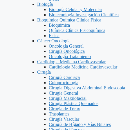
Biología
Biología Celular y Molecular
Biotecnología Investigación Científica
Bioquímica Química Clínica Física
Bioquímica
Química Clínica Fisicoquímica
Física
Cáncer Oncología
Oncología General
Cirugía Oncológica
Oncología Tratamiento
Cardiología Medicina Cardiovascular
Cardiología Medicina Cardiovascular
Cirugía
Cirugía Cardiaca
Coloproctologia
Cirugía Digestiva Abdominal Endoscopia
Cirugía General
Cirugía Maxilofacial
Cirugía Plástica Quemados
Cirugía de Tórax
Trasplantes
Cirugía Vascular
Cirugía de Hígado y Vías Biliares
Cirugía de Páncreas