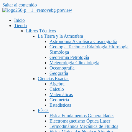
Saltar al contenido
Inicio
Tienda
Libros Técnicos
La Tierra y la Atmosfera
Astronomía Astrofísica Cosmografía
Geología Tectónica Edafología Hidrología
Sismóloga
Geotermia Petrología
Meteorología Climatología
Oceanografía
Geografía
Ciencias Exactas
Algebra
Calculo
Matemáticas
Geometría
Estadísticas
Física
Física Fundamentos Generalidades
Electromagnetismo Óptica Laser
Termodinámica Mecánica de Fluidos
Física Molecular Nuclear Atómica