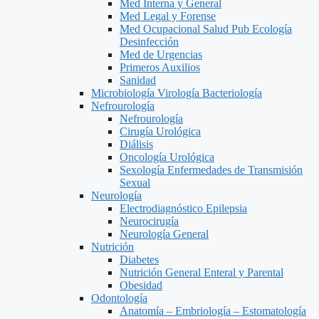
Med Interna y General
Med Legal y Forense
Med Ocupacional Salud Pub Ecología
Desinfección
Med de Urgencias
Primeros Auxilios
Sanidad
Microbiología Virología Bacteriología
Nefrourología
Nefrourología
Cirugía Urológica
Diálisis
Oncología Urológica
Sexología Enfermedades de Transmisión
Sexual
Neurología
Electrodiagnóstico Epilepsia
Neurocirugía
Neurología General
Nutrición
Diabetes
Nutrición General Enteral y Parental
Obesidad
Odontología
Anatomía – Embriología – Estomatología