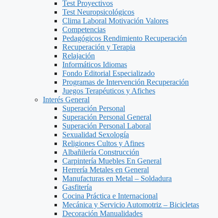
Test Proyectivos
Test Neuropsicológicos
Clima Laboral Motivación Valores
Competencias
Pedagógicos Rendimiento Recuperación
Recuperación y Terapia
Relajación
Informáticos Idiomas
Fondo Editorial Especializado
Programas de Intervención Recuperación
Juegos Terapéuticos y Afiches
Interés General
Superación Personal
Superación Personal General
Superación Personal Laboral
Sexualidad Sexología
Religiones Cultos y Afines
Albañilería Construcción
Carpintería Muebles En General
Herrería Metales en General
Manufacturas en Metal – Soldadura
Gasfitería
Cocina Práctica e Internacional
Mecánica y Servicio Automotriz – Bicicletas
Decoración Manualidades