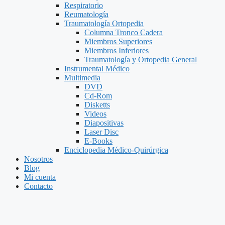
Respiratorio
Reumatología
Traumatología Ortopedia
Columna Tronco Cadera
Miembros Superiores
Miembros Inferiores
Traumatología y Ortopedia General
Instrumental Médico
Multimedia
DVD
Cd-Rom
Disketts
Videos
Diapositivas
Laser Disc
E-Books
Enciclopedia Médico-Quirúrgica
Nosotros
Blog
Mi cuenta
Contacto