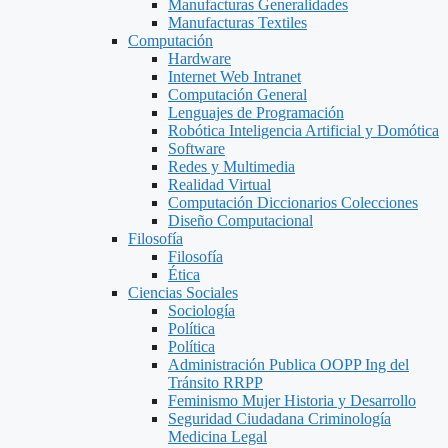
Manufacturas Generalidades
Manufacturas Textiles
Computación
Hardware
Internet Web Intranet
Computación General
Lenguajes de Programación
Robótica Inteligencia Artificial y Domótica
Software
Redes y Multimedia
Realidad Virtual
Computación Diccionarios Colecciones
Diseño Computacional
Filosofía
Filosofía
Ética
Ciencias Sociales
Sociología
Política
Política
Administración Publica OOPP Ing del
Tránsito RRPP
Feminismo Mujer Historia y Desarrollo
Seguridad Ciudadana Criminología
Medicina Legal